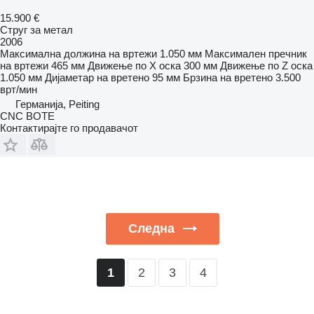
15.900 €
Струг за метал
2006
Максимална должина на вртежи
1.050 мм
Максимален пречник
на вртежи
465 мм
Движење по Х оска
300 мм
Движење по Z оска
1.050 мм
Дијаметар на вретено
95 мм
Брзина на вретено
3.500
врт/мин
Германија, Peiting
CNC BOTE
Контактирајте го продавачот
Следна
2
3
4
1