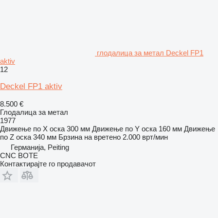
глодалица за метал Deckel FP1
aktiv
12
Deckel FP1 aktiv
8.500 €
Глодалица за метал
1977
Движење по Х оска
300 мм
Движење по Y оска
160 мм
Движење
по Z оска
340 мм
Брзина на вретено
2.000 врт/мин
Германија, Peiting
CNC BOTE
Контактирајте го продавачот