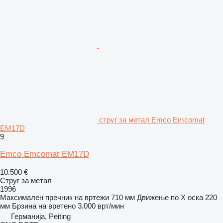
струг за метал Emco Emcomat
EM17D
9
Emco Emcomat EM17D
10.500 €
Струг за метал
1996
Максимален пречник на вртежи
710 мм
Движење по Х оска
220
мм
Брзина на вретено
3.000 врт/мин
Германија, Peiting