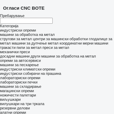
Огласи CNC BOTE
Пребарување
Категорија
индустриски опреми
машини за обработка на метал
стругови за метал
центри за машински обработки
глодалице за
метал
машини за дупчење метал
координатни мерни машини
тракасти пили за метал
преси за метал
механички преси
досадни машини
други машини за обработка на метал
опреми за автосервиси
машини за пескарење
индустриски климатски опреми
индустриски собирачи на прашина
лабораториски опреми
лабораториски печки
машини за складирање
магацински опреми
ножичести палетари
виљушкари
вилушкари на три тркала
резервни делови
алатни опреми