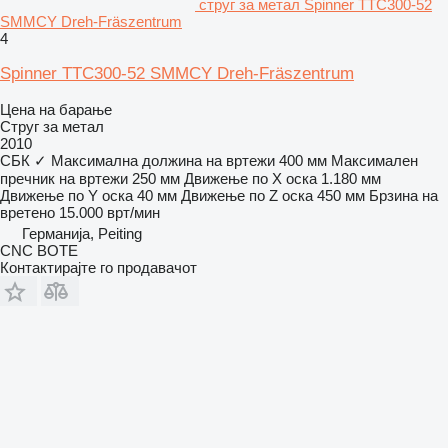
струг за метал Spinner TTC300-52
SMMCY Dreh-Fräszentrum
4
Spinner TTC300-52 SMMCY Dreh-Fräszentrum
Цена на барање
Струг за метал
2010
СБК
✓
Максимална должина на вртежи
400 мм
Максимален
пречник на вртежи
250 мм
Движење по Х оска
1.180 мм
Движење по Y оска
40 мм
Движење по Z оска
450 мм
Брзина на
вретено
15.000 врт/мин
Германија, Peiting
CNC BOTE
Контактирајте го продавачот