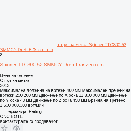
струг за метал Spinner TTC300-52
SMMCY Dreh-Fräszentrum
8
Spinner TTC300-52 SMMCY Dreh-Fräszentrum
Цена на барање
Струг за метал
2012
Максимална должина на вртежи
400 мм
Максимален пречник на
вртежи
250.200 мм
Движење по Х оска
11.800.000 мм
Движење
по Y оска
40 мм
Движење по Z оска
450 мм
Брзина на вретено
1.500.000.000 врт/мин
Германија, Peiting
CNC BOTE
Контактирајте го продавачот