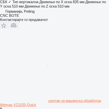
СБК
✓
Тип
вертикална
Движење по Х оска
835 мм
Движење по
Y оска
510 мм
Движење по Z оска
510 мм
Германија, Peiting
CNC BOTE
Контактирајте го продавачот
центар за машинска обработка
Wemas VZ1020 Quick
9