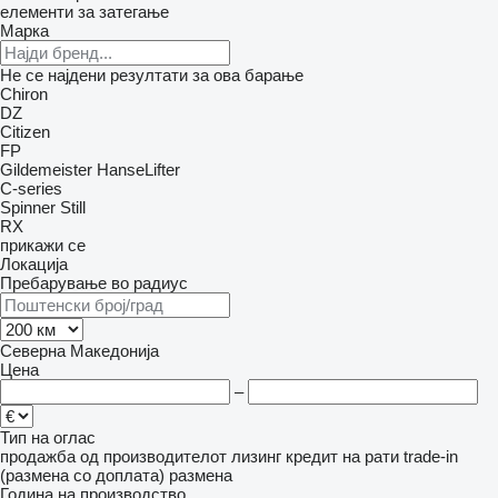
елементи за затегање
Марка
Не се најдени резултати за ова барање
Chiron
DZ
Citizen
FP
Gildemeister
HanseLifter
C-series
Spinner
Still
RX
прикажи се
Локација
Пребарување во радиус
Северна Македонија
Цена
–
Тип на оглас
продажба
од производителот
лизинг
кредит
на рати
trade-in
(размена со доплата)
размена
Година на производство