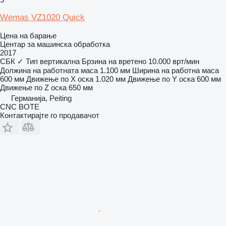
Wemas VZ1020 Quick
Цена на барање
Центар за машинска обработка
2017
СБК
✓
Тип
вертикална
Брзина на вретено
10.000 врт/мин
Должина на работната маса
1.100 мм
Ширина на работна маса
600 мм
Движење по Х оска
1.020 мм
Движење по Y оска
600 мм
Движење по Z оска
650 мм
Германија, Peiting
CNC BOTE
Контактирајте го продавачот