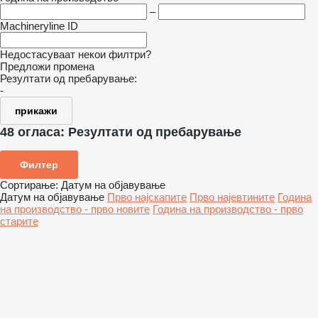
–
Machineryline ID
Недостасуваат некои филтри?
Предложи промена
Резултати од пребарување:
-
прикажи
48 огласа:
Резултати од пребарување
Филтер
Сортирање
:
Датум на објавување
Датум на објавување
Прво најскапите
Прво најевтините
Година
на производство - прво новите
Година на производство - прво
старите