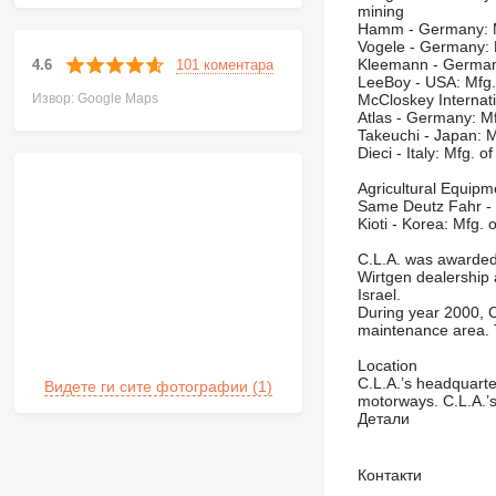
mining
Hamm - Germany: Mfg
Vogele - Germany: M
Kleemann - Germany
101 коментара
4.6
LeeBoy - USA: Mfg. 
Извор: Google Maps
McCloskey Internati
Atlas - Germany: Mf
Takeuchi - Japan: M
Dieci - Italy: Mfg. o
Agricultural Equipm
Same Deutz Fahr - G
Kioti - Korea: Mfg. 
C.L.A. was awarded
Wirtgen dealership 
Israel.
During year 2000, C
maintenance area. T
Location
C.L.A.’s headquarter
Видете ги сите фотографии (1)
motorways. C.L.A.’s
Детали
Контакти