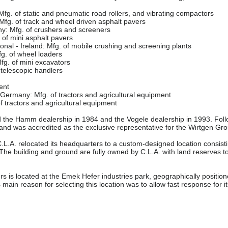
. of static and pneumatic road rollers, and vibrating compactors
fg. of track and wheel driven asphalt pavers
: Mfg. of crushers and screeners
of mini asphalt pavers
onal - Ireland: Mfg. of mobile crushing and screening plants
g. of wheel loaders
fg. of mini excavators
f telescopic handlers
ent
ermany: Mfg. of tractors and agricultural equipment
of tractors and agricultural equipment
 the Hamm dealership in 1984 and the Vogele dealership in 1993. Foll
and was accredited as the exclusive representative for the Wirtgen G
.L.A. relocated its headquarters to a custom-designed location consisti
he building and ground are fully owned by C.L.A. with land reserves t
s is located at the Emek Hefer industries park, geographically positioned
 main reason for selecting this location was to allow fast response for 