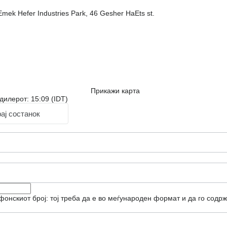
mek Hefer Industries Park, 46 Gesher HaEts st.
Прикажи карта
дилерот: 15:09 (IDT)
ај состанок
фонскиот број: тој треба да е во меѓународен формат и да го содрж