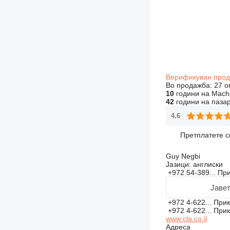
Верификуван про
Во продажба:
27 о
10
години на Machi
42
години на паза
4.6
Претплатете с
Guy Negbi
Јазици:
англиски
+972 54-389...
Пр
Јавет
+972 4-622...
При
+972 4-622...
При
www.cla.co.il
Адреса