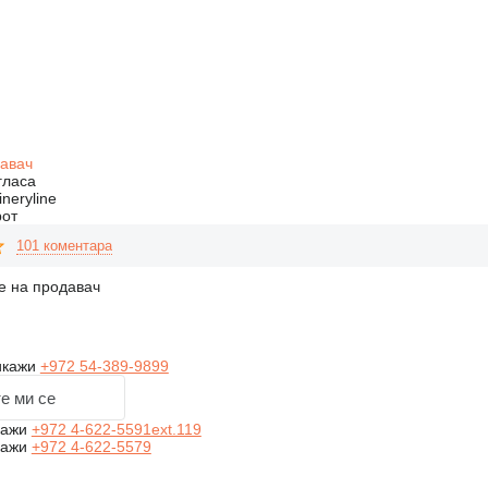
давач
гласа
neryline
рот
101 коментара
е на продавач
икажи
+972 54-389-9899
е ми се
кажи
+972 4-622-5591ext.119
кажи
+972 4-622-5579