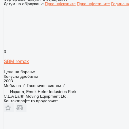
Датум на објавување
Прво најскапите
Прво најевтините
Година н
3
SBM remax
Цена на барање
Конусна дробилка
2003
Мобилна
✓
Гасеничен систем
✓
Израел, Emek Hefer Industries Park
C.L.A Earth Moving Equipment Ltd.
Контактирајте го продавачот