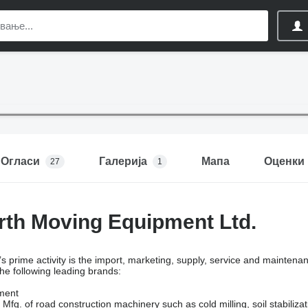
Огласи
Галерија
Мапа
Оценки
27
1
rth Moving Equipment Ltd.
’s prime activity is the import, marketing, supply, service and mainten
the following leading brands:
ment
fg. of road construction machinery such as cold milling, soil stabilizat