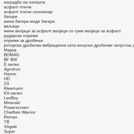
изградба на патишта
асфалт плочи
асфалт плочи гасеничар
багери
мини багери
миди багери
ваљаци
мини валјаци за асфалт
валјаци со гуми
валјаци за асфалт
рударски опреми
опреми за дробење
роторски дробилки
вибрациони сита
конусни дробилки
челустни 
Марка
BOMAG
BF
BW
E series
Agrotron
Hamm
HD
ZX
Kleemann
KX-series
LeeBoy
Minerals
Powerscreen
Chieftain
Warrior
Remax
TB
Vögele
Super