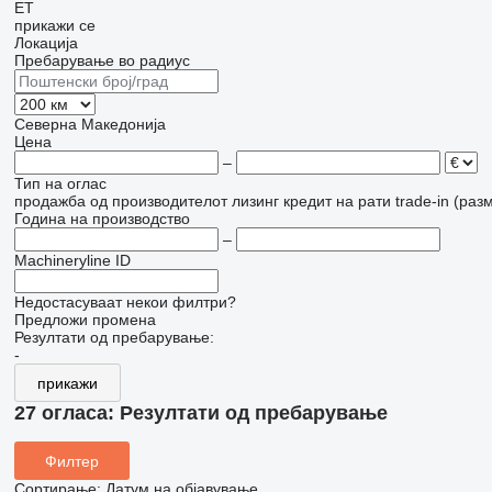
ET
прикажи се
Локација
Пребарување во радиус
Северна Македонија
Цена
–
Тип на оглас
продажба
од производителот
лизинг
кредит
на рати
trade-in (раз
Година на производство
–
Machineryline ID
Недостасуваат некои филтри?
Предложи промена
Резултати од пребарување:
-
прикажи
27 огласа:
Резултати од пребарување
Филтер
Сортирање
:
Датум на објавување