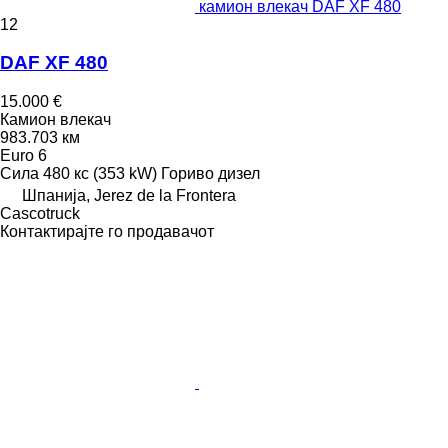
камион влекач DAF XF 480
12
DAF XF 480
15.000 €
Камион влекач
983.703 км
Euro 6
Сила
480 кс (353 kW)
Гориво
дизел
Шпанија, Jerez de la Frontera
Сascotruck
Контактирајте го продавачот