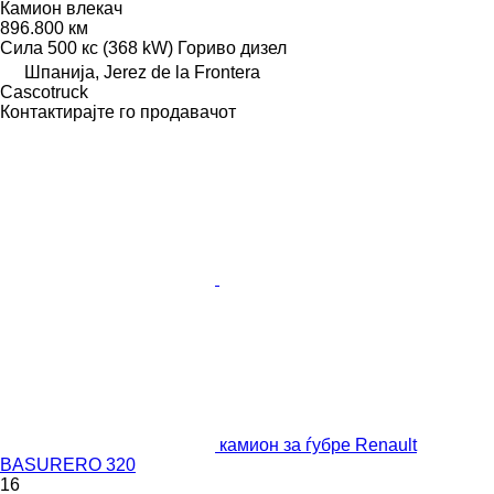
Камион влекач
896.800 км
Сила
500 кс (368 kW)
Гориво
дизел
Шпанија, Jerez de la Frontera
Сascotruck
Контактирајте го продавачот
камион за ѓубре Renault
BASURERO 320
16