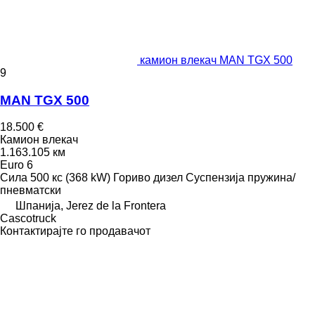
камион влекач MAN TGX 500
9
MAN TGX 500
18.500 €
Камион влекач
1.163.105 км
Euro 6
Сила
500 кс (368 kW)
Гориво
дизел
Суспензија
пружина/
пневматски
Шпанија, Jerez de la Frontera
Сascotruck
Контактирајте го продавачот