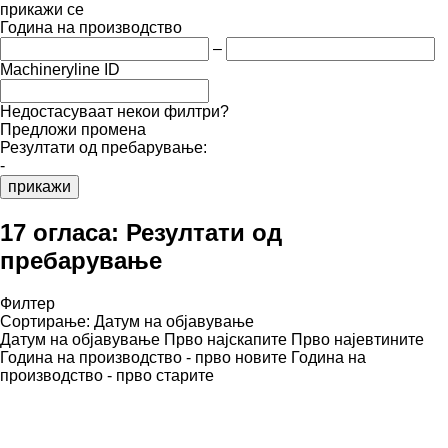
прикажи се
Година на производство
–
Machineryline ID
Недостасуваат некои филтри?
Предложи промена
Резултати од пребарување:
-
прикажи
17 огласа:
Резултати од
пребарување
Филтер
Сортирање
:
Датум на објавување
Датум на објавување
Прво најскапите
Прво најевтините
Година на производство - прво новите
Година на
производство - прво старите