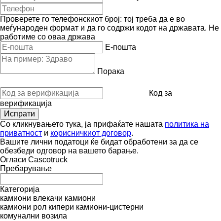
Проверете го телефонскиот број: тој треба да е во
меѓународен формат и да го содржи кодот на државата.
Не
работиме со оваа држава
E-пошта
Порака
Код за
верификација
Со кликнувањето тука, ја прифаќате нашата
политика на
приватност
и
корисничкиот договор
.
Вашите лични податоци ќе бидат обработени за да се
обезбеди одговор на вашето барање.
Огласи Сascotruck
Пребарување
Категорија
камиони влекачи
камиони
камиони рол кипери
камиони-цистерни
комунални возила