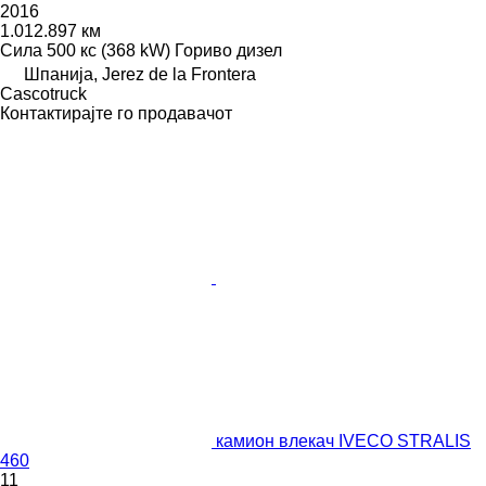
2016
1.012.897 км
Сила
500 кс (368 kW)
Гориво
дизел
Шпанија, Jerez de la Frontera
Сascotruck
Контактирајте го продавачот
камион влекач IVECO STRALIS
460
11