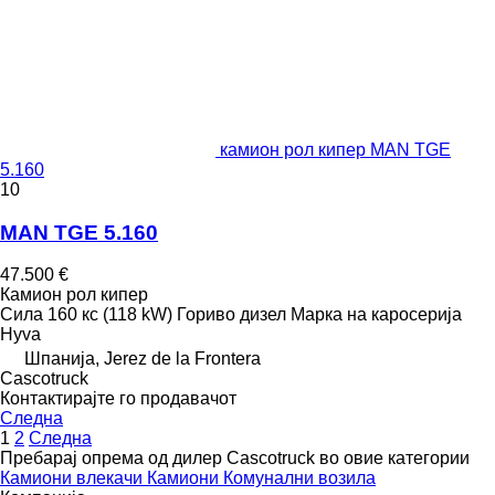
камион рол кипер MAN TGE
5.160
10
MAN TGE 5.160
47.500 €
Камион рол кипер
Сила
160 кс (118 kW)
Гориво
дизел
Марка на каросерија
Hyva
Шпанија, Jerez de la Frontera
Сascotruck
Контактирајте го продавачот
Следна
1
2
Следна
Пребарај опрема од дилер Сascotruck во овие категории
Камиони влекачи
Камиони
Комунални возила