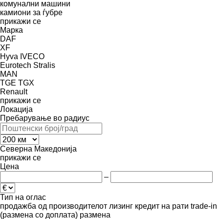
комунални машини
камиони за ѓубре
прикажи се
Марка
DAF
XF
Hyva
IVECO
Eurotech
Stralis
MAN
TGE
TGX
Renault
прикажи се
Локација
Пребарување во радиус
Северна Македонија
прикажи се
Цена
–
Тип на оглас
продажба
од производителот
лизинг
кредит
на рати
trade-in
(размена со доплата)
размена