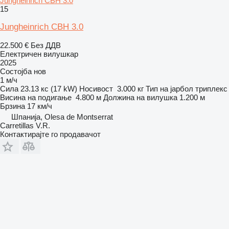
Jungheinrich CBH 3.0
15
Jungheinrich CBH 3.0
22.500 €
Без ДДВ
Електричен вилушкар
2025
Состојба
нов
1 м/ч
Сила
23.13 кс (17 kW)
Носивост
3.000 кг
Тип на јарбол
триплекс
Висина на подигање
4.800 м
Должина на вилушка
1.200 м
Брзина
17 км/ч
Шпанија, Olesa de Montserrat
Carretillas V.R.
Контактирајте го продавачот