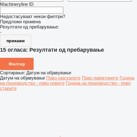
Machineryline ID
Недостасуваат некои филтри?
Предложи промена
Резултати од пребарување:
-
прикажи
15 огласа:
Резултати од пребарување
Филтер
Сортирање
:
Датум на објавување
Датум на објавување
Прво најскапите
Прво најевтините
Година
на производство - прво новите
Година на производство - прво
старите