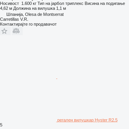
Носивост
1.600 кг
Тип на јарбол
триплекс
Висина на подигање
4,62 м
Должина на вилушка
1,1 м
Шпанија, Olesa de Montserrat
Carretillas V.R.
Контактирајте го продавачот
регален вилушкар Hyster R2.5
5