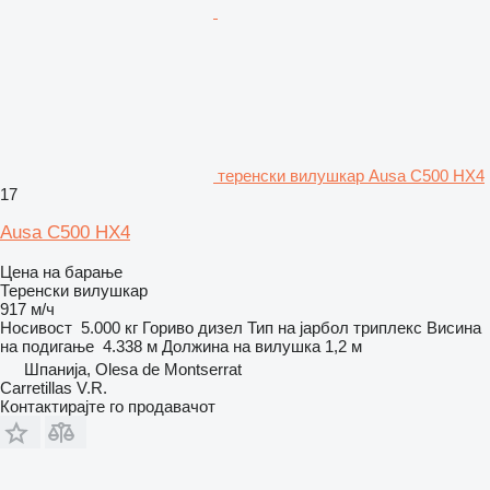
теренски вилушкар Ausa C500 HX4
17
Ausa C500 HX4
Цена на барање
Теренски вилушкар
917 м/ч
Носивост
5.000 кг
Гориво
дизел
Тип на јарбол
триплекс
Висина
на подигање
4.338 м
Должина на вилушка
1,2 м
Шпанија, Olesa de Montserrat
Carretillas V.R.
Контактирајте го продавачот