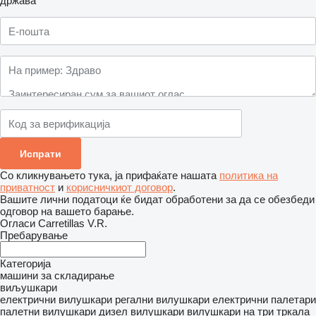
држава
Со кликнувањето тука, ја прифаќате нашата
политика на
приватност
и
корисничкиот договор
.
Вашите лични податоци ќе бидат обработени за да се обезбеди
одговор на вашето барање.
Огласи Carretillas V.R.
Пребарување
Категорија
машини за складирање
виљушкари
електрични вилушкари
регални вилушкари
електрични палетари
палетни вилушкари
дизел вилушкари
вилушкари на три тркала