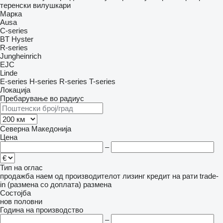
теренски вилушкари
Марка
Ausa
C-series
BT
Hyster
R-series
Jungheinrich
EJC
Linde
E-series
H-series
R-series
T-series
Локација
Пребарување во радиус
Северна Македонија
Цена
–
Тип на оглас
продажба
наем
од производителот
лизинг
кредит
на рати
trade-
in (размена со доплата)
размена
Состојба
нов
половни
Година на производство
–