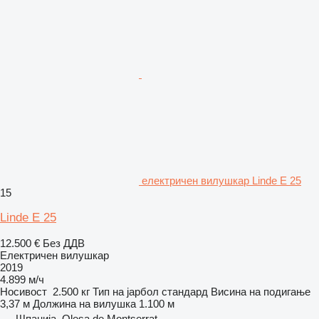
електричен вилушкар Linde E 25
15
Linde E 25
12.500 €
Без ДДВ
Електричен вилушкар
2019
4.899 м/ч
Носивост
2.500 кг
Тип на јарбол
стандард
Висина на подигање
3,37 м
Должина на вилушка
1.100 м
Шпанија, Olesa de Montserrat