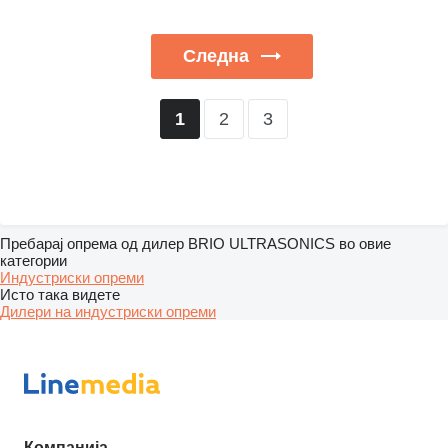
Следна
2
3
1
Пребарај опрема од дилер BRIO ULTRASONICS во овие
категории
Индустриски опреми
Исто така видете
Дилери на индустриски опреми
Компанија