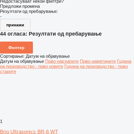
Недостасуваат некои филтри?
Предложи промена
Резултати од пребарување:
-
прикажи
44 огласа:
Резултати од пребарување
Филтер
Сортирање
:
Датум на објавување
Датум на објавување
Прво најскапите
Прво најевтините
Година
на производство - прво новите
Година на производство - прво
старите
1
Brio Ultrasonics BR-6 WT