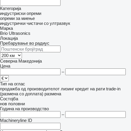
Категорија
индустриски опреми
опреми за миење
индустрички чистачи со ултразвук
Марка
Brio Ultrasonics
Локација
Пребарување во радиус
Северна Македонија
Цена
–
Тип на оглас
продажба
од производителот
лизинг
кредит
на рати
trade-in
(размена со доплата)
размена
Состојба
нов
половни
Година на производство
–
Machineryline ID