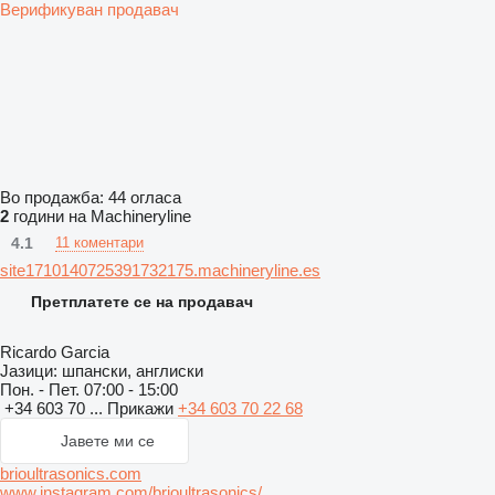
Верификуван продавач
Во продажба:
44 огласа
2
години на Machineryline
4.1
11 коментари
site1710140725391732175.machineryline.es
Претплатете се на продавач
Ricardo Garcia
Јазици:
шпански, англиски
Пон. - Пет.
07:00 - 15:00
+34 603 70 ...
Прикажи
+34 603 70 22 68
Јавете ми се
brioultrasonics.com
www.instagram.com/brioultrasonics/