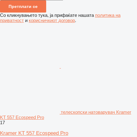
Претплати се
Со кликнувањето тука, ја прифаќате нашата
политика на
приватност
и
корисничкиот договор
.
телескопски натоварувач Kramer
KT 557 Ecospeed Pro
17
Kramer KT 557 Ecospeed Pro