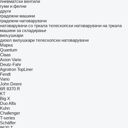
пневматски вентили
гуми и фелни
други
градежни машини
градежни натоварувачи
натоварувачи со тркала
телескопски натоварувачи на тркала
машини за складирање
виљушкари
дизел вилушкари
телескопски натоварувачи
Марка
Quantum
Claas
Axion
Vario
Deutz-Fahr
Agrotron
TopLiner
Fendt
Vario
John Deere
6R
8370 R
KT
Big X
Duo Alfa
Kuhn
Challenger
T-series
Schäffer
8620 T