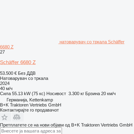
натоварувач со тркала Schäffer
6680 Z
27
Schäffer 6680 Z
53.500 €
Без ДДВ
Натоварувач со тркала
2024
40 м/ч
Сила
55.13 kW (75 кс)
Носивост
3.300 кг
Брзина
20 км/ч
Германија, Kettenkamp
B+K Traktoren Vertriebs GmbH
Контактирајте го продавачот
Претплатете се на нови објави од B+K Traktoren Vertriebs GmbH