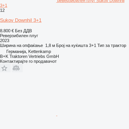
реверзибилен плуг Sukov Downhil
3+1
12
Sukov Downhil 3+1
8.800 €
Без ДДВ
Реверзибилен плуг
2023
Ширина на опфаќање
1,8 м
Број на куќишта
3+1
Тип
за трактор
Германија, Kettenkamp
B+K Traktoren Vertriebs GmbH
Контактирајте го продавачот