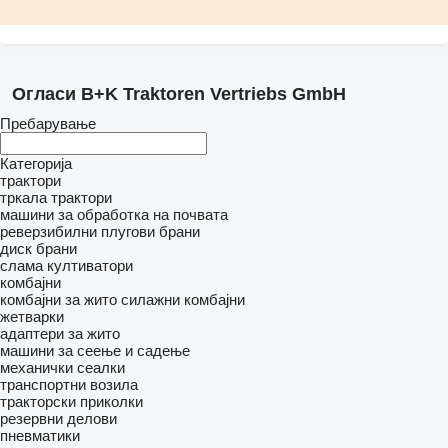
Огласи B+K Traktoren Vertriebs GmbH
Пребарување
Категорија
трактори
тркала трактори
машини за обработка на почвата
реверзибилни плугови
брани
диск брани
слама култиватори
комбајни
комбајни за жито
силажни комбајни
жетварки
адаптери за жито
машини за сеење и садење
механички сеалки
транспортни возила
тракторски приколки
резервни делови
пневматики