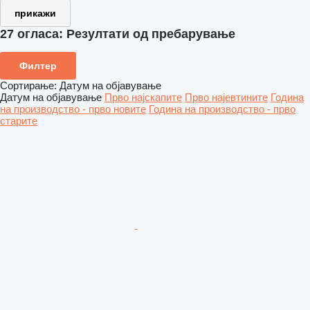
прикажи
27 огласа:
Резултати од пребарување
Филтер
Сортирање
:
Датум на објавување
Датум на објавување
Прво најскапите
Прво најевтините
Година
на производство - прво новите
Година на производство - прво
старите