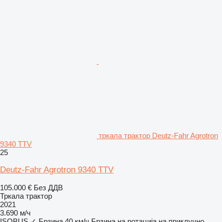
тркала трактор Deutz-Fahr Agrotron
9340 TTV
25
Deutz-Fahr Agrotron 9340 TTV
105.000 €
Без ДДВ
Тркала трактор
2021
3.690 м/ч
ISOBUS
✓
Брзина
40 км/ч
Брзина на ротација на приклучно