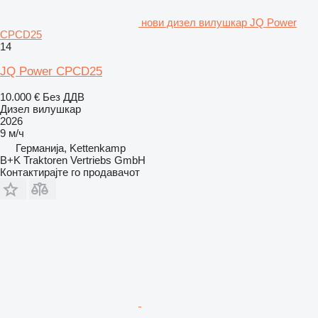
нови дизел вилушкар JQ Power
CPCD25
14
JQ Power CPCD25
10.000 €
Без ДДВ
Дизел вилушкар
2026
9 м/ч
Германија, Kettenkamp
B+K Traktoren Vertriebs GmbH
Контактирајте го продавачот