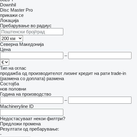
Downhil
Disc Master Pro
прикажи се
Локација
Пребарување во радиус
Северна Македонија
Цена
–
Тип на оглас
продажба
од производителот
лизинг
кредит
на рати
trade-in
(размена со доплата)
размена
Состојба
нов
половни
Година на производство
–
Machineryline ID
Недостасуваат некои филтри?
Предложи промена
Резултати од пребарување:
-