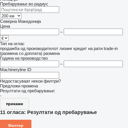
Пребарување во радиус
Северна Македонија
Цена
–
Тип на оглас
продажба
од производителот
лизинг
кредит
на рати
trade-in
(размена со доплата)
размена
Година на производство
–
Machineryline ID
Недостасуваат некои филтри?
Предложи промена
Резултати од пребарување:
-
прикажи
11 огласа:
Резултати од пребарување
Филтер