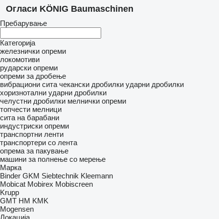
Огласи KÖNIG Baumaschinen
Пребарување
Категорија
железнички опреми
локомотиви
рударски опреми
опреми за дробење
вибрациони сита
чекански дробилки
ударни дробилки
хоризнотални ударни дробилки
челустни дробилки
мелнички опреми
топчести мелници
сита на барабани
индустриски опреми
транспортни ленти
транспортери со лента
опрема за пакување
машини за полнење со мерење
Марка
Binder
GKM Siebtechnik
Kleemann
Mobicat
Mobirex
Mobiscreen
Krupp
GMT
HM
KMK
Mogensen
Локација