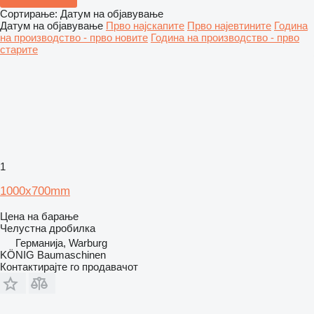
Сортирање
:
Датум на објавување
Датум на објавување
Прво најскапите
Прво најевтините
Година
на производство - прво новите
Година на производство - прво
старите
1
1000x700mm
Цена на барање
Челустна дробилка
Германија, Warburg
KÖNIG Baumaschinen
Контактирајте го продавачот