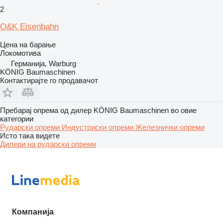
2
O&K Eisenbahn
Цена на барање
Локомотива
Германија, Warburg
KÖNIG Baumaschinen
Контактирајте го продавачот
Пребарај опрема од дилер KÖNIG Baumaschinen во овие
категории
Рударски опреми
Индустриски опреми
Железнички опреми
Исто така видете
Дилери на рударски опреми
Компанија