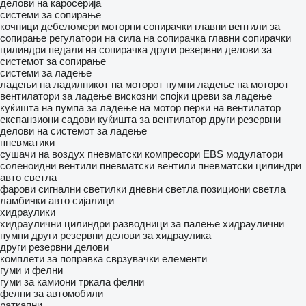
делови на каросерија
системи за сопирање
кочници дебеломери
моторни сопирачки
главни вентили за
сопирање
регулатори на сила на сопирачка
главни сопирачки
цилиндри
педали на сопирачка
други резервни делови за
системот за сопирање
системи за ладење
ладењи на ладилникот на моторот
пумпи ладење на моторот
вентилатори за ладење
вискозни спојки
цреви за ладење
куќишта на пумпа за ладење на мотор
перки на вентилатор
експанзиони садови
куќишта за вентилатор
други резервни
делови на системот за ладење
пневматики
сушачи на воздух
пневматски компресори
EBS модулатори
соленоидни вентили
пневматски вентили
пневматски цилиндри
авто светла
фарови
сигнални светилки
дневни светла
позициони светла
ламбички
авто сијалици
хидраулики
хидраулични цилиндри
разводници за палење
хидраулични
пумпи
други резервни делови за хидраулика
други резервни делови
комплети за поправка
сврзувачки елементи
гуми и фелни
гуми за камиони
тркала
фелни
фелни за автомобили
раткапни