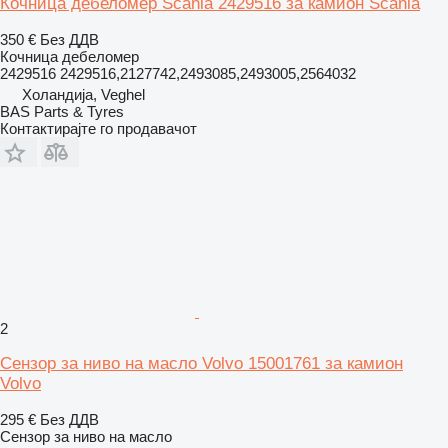
Кочница дебеломер Scania 2429516 за камион Scania
350 €
Без ДДВ
Кочница дебеломер
2429516 2429516,2127742,2493085,2493005,2564032
Холандија, Veghel
BAS Parts & Tyres
Контактирајте го продавачот
2
Сензор за ниво на масло Volvo 15001761 за камион
Volvo
295 €
Без ДДВ
Сензор за ниво на масло