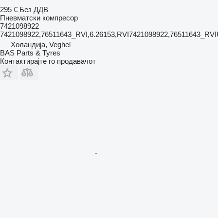
295 €
Без ДДВ
Пневматски компресор
7421098922
7421098922,76511643_RVI,6.26153,RVI7421098922,76511643_RV
Холандија, Veghel
BAS Parts & Tyres
Контактирајте го продавачот