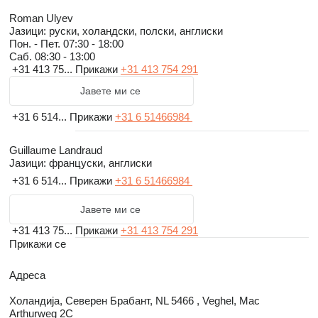
Roman Ulyev
Јазици:
руски, холандски, полски, англиски
Пон. - Пет.
07:30 - 18:00
Саб.
08:30 - 13:00
+31 413 75...
Прикажи
+31 413 754 291
Јавете ми се
+31 6 514...
Прикажи
+31 6 51466984
Guillaume Landraud
Јазици:
француски, англиски
+31 6 514...
Прикажи
+31 6 51466984
Јавете ми се
+31 413 75...
Прикажи
+31 413 754 291
Прикажи се
Адреса
Холандија, Северен Брабант, NL 5466 , Veghel, Mac
Arthurweg 2C