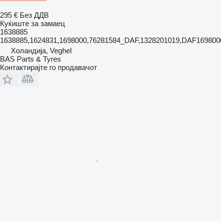
295 €
Без ДДВ
Куќиште за замаец
1638885
1638885,1624831,1698000,76281584_DAF,1328201019,DAF16980
Холандија, Veghel
BAS Parts & Tyres
Контактирајте го продавачот