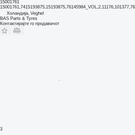
15001761
15001761,7415193875,15193875,76145984_VOL,2.11176,101377,
Холандија, Veghel
BAS Parts & Tyres
Контактирајте го продавачот
3