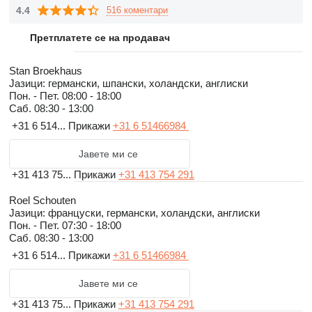
4.4
516 коментари
To see our current stock you can visit our website
on
www.basparts.com
.
Претплатете се на продавач
We are glad to welcome you as a customer!
Stan Broekhaus
Јазици:
германски, шпански, холандски, англиски
Пон. - Пет.
08:00 - 18:00
Саб.
08:30 - 13:00
+31 6 514...
Прикажи
+31 6 51466984
Јавете ми се
+31 413 75...
Прикажи
+31 413 754 291
Roel Schouten
Јазици:
француски, германски, холандски, англиски
Пон. - Пет.
07:30 - 18:00
Саб.
08:30 - 13:00
+31 6 514...
Прикажи
+31 6 51466984
Јавете ми се
+31 413 75...
Прикажи
+31 413 754 291