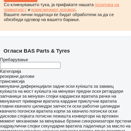
Со кликнувањето тука, ја прифаќате нашата
политика на
приватност
и
корисничкиот договор
.
Вашите лични податоци ќе бидат обработени за да се
обезбеди одговор на вашето барање.
Огласи BAS Parts & Tyres
Пребарување
Категорија
резервни делови
трансмисија
менувачи
диференцијали
задни оски
куќишта за замаец
куќишта на мост
куќишта на менувач
предни оски
ретардери
запчаници за менувач
спојки
кардански вратила
рачки на
менувачот
примарни вратила
кардани
приклучни вратила
главни квачило цилиндри
запчести оски
работни цилиндри
квачило
погонски вратила
корпи за квачило
погонски оски
дискови спојката
потисни лежишта
конвертори на вртежен
момент
механизми за менување брзини
синхронизатори прстени
хидраулични спојки
секундарни вратила
ладилници за масло на
автоматски менувач
конусни запчести парови
други резервни