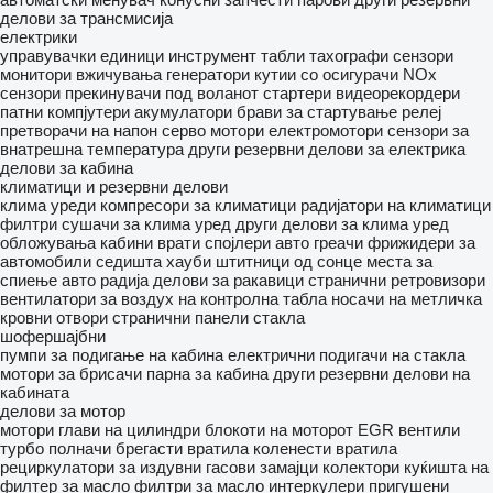
делови за трансмисија
електрики
управувачки единици
инструмент табли
тахографи
сензори
монитори
вжичувања
генератори
кутии со осигурачи
NOx
сензори
прекинувачи под воланот
стартери
видеорекордери
патни компјутери
акумулатори
брави за стартување
релеј
претворачи на напон
серво мотори
електромотори
сензори за
внатрешна температура
други резервни делови за електрика
делови за кабина
климатици и резервни делови
клима уреди
компресори за климатици
радијатори на климатици
филтри сушачи за клима уред
други делови за клима уред
обложувања
кабини
врати
спојлери
авто греачи
фрижидери за
автомобили
седишта
хауби
штитници од сонце
места за
спиење
авто радија
делови за ракавици
странични ретровизори
вентилатори за воздух на контролна табла
носачи на метличка
кровни отвори
странични панели
стакла
шофершајбни
пумпи за подигање на кабина
електрични подигачи на стакла
мотори за брисачи
парна за кабина
други резервни делови на
кабината
делови за мотор
мотори
глави на цилиндри
блокоти на моторот
EGR вентили
турбо полначи
брегасти вратила
коленести вратила
рециркулатори за издувни гасови
замајци
колектори
куќишта на
филтер за масло
филтри за масло
интеркулери
пригушени