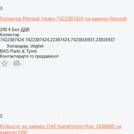
3
Колектор Renault Intake 7422387424 за камион Renault
295 €
Без ДДВ
Колектор
7422387424 7422387424,22387424,7423816937,23816937
Холандија, Veghel
BAS Parts & Tyres
Контактирајте го продавачот
2
Куќиште за замаец DAF Aandrijving Huis 1638885 за
камион DAF