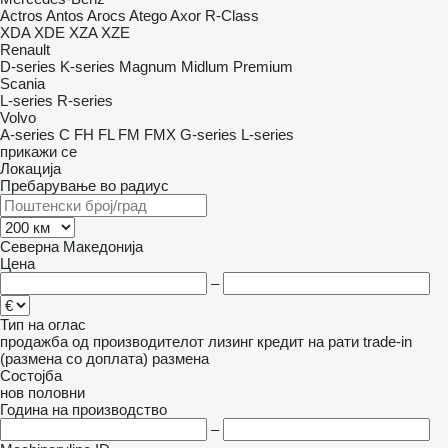
Actros
Antos
Arocs
Atego
Axor
R-Class
XDA
XDE
XZA
XZE
Renault
D-series
K-series
Magnum
Midlum
Premium
Scania
L-series
R-series
Volvo
A-series
C
FH
FL
FM
FMX
G-series
L-series
прикажи се
Локација
Пребарување во радиус
Северна Македонија
Цена
–
Тип на оглас
продажба
од производителот
лизинг
кредит
на рати
trade-in
(размена со доплата)
размена
Состојба
нов
половни
Година на производство
–