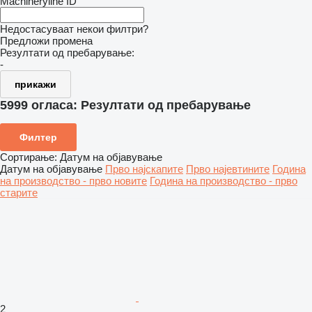
Machineryline ID
Недостасуваат некои филтри?
Предложи промена
Резултати од пребарување:
-
прикажи
5999 огласа:
Резултати од пребарување
Филтер
Сортирање
:
Датум на објавување
Датум на објавување
Прво најскапите
Прво најевтините
Година
на производство - прво новите
Година на производство - прво
старите
2