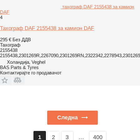
тахограф DAF 2155438 за камион
DAF
4
Тахограф DAF 2155438 за камион DAF
295 €
Без ДДВ
Тахограф
2155438
2155438,2301269R,2267090,2301269RN,2322342,2278943,230126
Холандија, Veghel
BAS Parts & Tyres
Контактирајте го продавачот
Следна
2
3
…
400
1