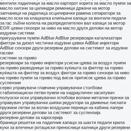
вентили
ладилници за масло
картерот
корита за масло
пумпи за
масло
хилзни за цилиндри
ременици
држачи на мотор
запчаници на радилица
осцилирачки рамена
сепаратори за
масло
оски на клацкалка
клипњачи
капаци за вентили
педали
за гас
зъбни колела на разпределителен вал
капаци за мотор
EGR цевки
сензори за ниво на масло
други делови на мотор
издувни системи
пригушувачи
пумпи AdBlue
AdBlue резервоари
катализатори
филтри за дизел честички
издувни цевки
AdBlue инјектори
AdBlue сензори
други резервни делови на системот за издувни
гасови
системи за гориво
резервоари за гориво
инјектори
усисни црева за воздух
пумпи
за гориво
разводници за гориво
куќишта за филтер за гориво
куќишта на филтер за воздух
филтри за гориво
сензори за ниво
на гориво
пумпи за гориво под висок притисок
црева за гориво
суспензии
серво управувачи
главчини
управувачки столбови
стабилизациски летви
пумпи на хидрауличен засилувач
полуоски
оски
управувачки зглобови
волани
метални прачки за
управувач
управувачки шипки
редуктори за движење
лиснати
пружини
летви за волан
воздушни перници на кабина
лагери
други резервни делови за системот за суспензија
резервни делови за каросерија
браници
решетки на ладилник
капаци за шахти
педали
крила
куки за влечење
ротациски преносници
калници
други резервни