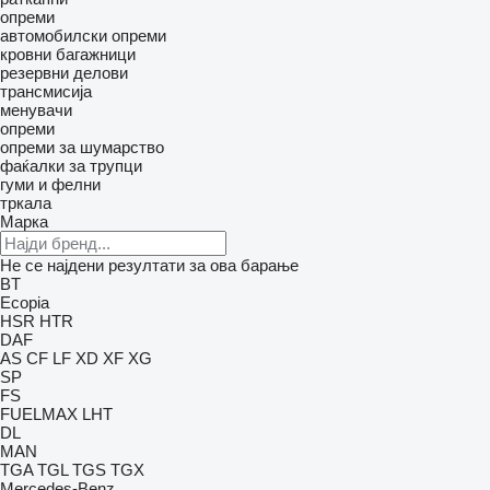
опреми
автомобилски опреми
кровни багажници
резервни делови
трансмисија
менувачи
опреми
опреми за шумарство
фаќалки за трупци
гуми и фелни
тркала
Марка
Не се најдени резултати за ова барање
BT
Ecopia
HSR
HTR
DAF
AS
CF
LF
XD
XF
XG
SP
FS
FUELMAX
LHT
DL
MAN
TGA
TGL
TGS
TGX
Mercedes-Benz