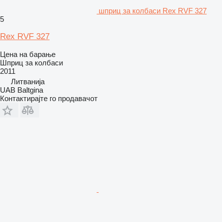
шприц за колбаси Rex RVF 327
5
Rex RVF 327
Цена на барање
Шприц за колбаси
2011
Литванија
UAB Baltgina
Контактирајте го продавачот