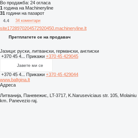
Во продажба:
24 огласа
1
година на Machineryline
31
години на пазарот
4.4
34 коментари
site1728970204572920450.machineryline.lt
Претплатете се на продавач
Јазици:
руски, литвански, германски, англиски
+370 45 4...
Прикажи
+370 45 429045
Јавете ми се
+370 45 4...
Прикажи
+370 45 429044
www.baltgina.lt
Адреса
Литванија, Паневежис, LT-3717, K.Naruseviciaus str. 105, Molainiu
km. Panevezio raj.