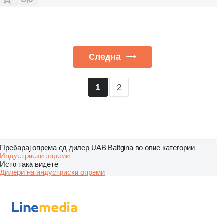
Следна
2
1
Пребарај опрема од дилер UAB Baltgina во овие категории
Индустриски опреми
Исто така видете
Дилери на индустриски опреми