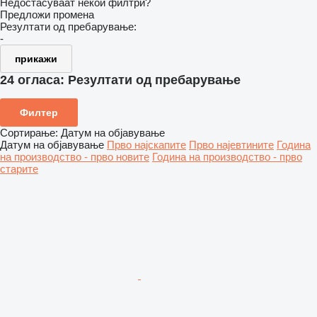
Недостасуваат некои филтри?
Предложи промена
Резултати од пребарување:
-
прикажи
24 огласа:
Резултати од пребарување
Филтер
Сортирање
:
Датум на објавување
Датум на објавување
Прво најскапите
Прво најевтините
Година
на производство - прво новите
Година на производство - прво
старите