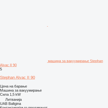
машина за вакуумирање Stephan
Alvac II 90
5
Stephan Alvac II 90
Цена на барање
Машина за вакуумирање
Сила
1,5 kW
Литванија
UAB Baltgina
Контактирајте го продавачот