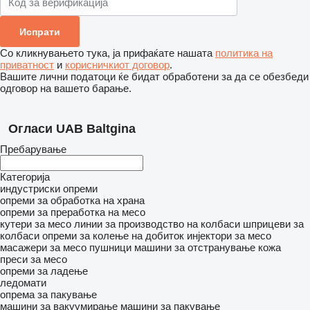
Со кликнувањето тука, ја прифаќате нашата
политика на
приватност
и
корисничкиот договор
.
Вашите лични податоци ќе бидат обработени за да се обезбеди
одговор на вашето барање.
Огласи UAB Baltgina
Пребарување
Категорија
индустриски опреми
опреми за обработка на храна
опреми за преработка на месо
кутери за месо
линии за производство на колбаси
шприцеви за
колбаси
опреми за колење на добиток
инјектори за месо
масажери за месо
пушници
машини за отстранување кожа
преси за месо
опреми за ладење
ледомати
опрема за пакување
машини за вакуумирање
машини за пакување