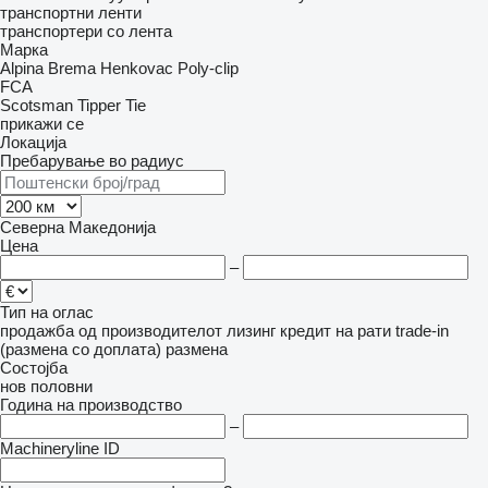
транспортни ленти
транспортери со лента
Марка
Alpina
Brema
Henkovac
Poly-clip
FCA
Scotsman
Tipper Tie
прикажи се
Локација
Пребарување во радиус
Северна Македонија
Цена
–
Тип на оглас
продажба
од производителот
лизинг
кредит
на рати
trade-in
(размена со доплата)
размена
Состојба
нов
половни
Година на производство
–
Machineryline ID