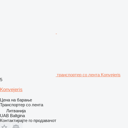
транспортер со лента Konvejeris
5
Konvejeris
Цена на барање
Транспортер со лента
Литванија
UAB Baltgina
Контактирајте го продавачот