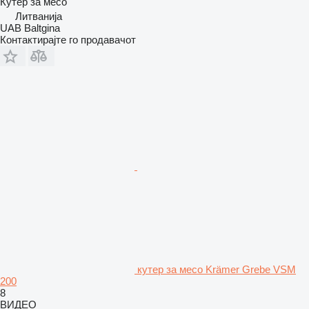
Кутер за месо
Литванија
UAB Baltgina
Контактирајте го продавачот
кутер за месо Krämer Grebe VSM
200
8
ВИДЕО