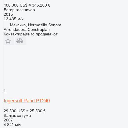
400.000 US$
≈ 346.200 €
Багер гасеничар
2015
13.435 м/ч
Мексико, Hermosillo Sonora
Arrendadora Construplan
Контактирајте го продавачот
1
Ingersoll Rand PT240
29.500 US$
≈ 25.530 €
Валјак со гуми
2007
4.841 м/ч