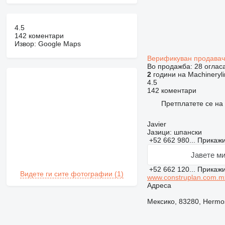
4.5
142 коментари
Извор: Google Maps
Верификуван продава
Во продажба:
28 оглас
2
години на Machineryli
4.5
142 коментари
Претплатете се на
Javier
Јазици:
шпански
+52 662 980...
Прикаж
Јавете ми
+52 662 120...
Прикаж
Видете ги сите фотографии (1)
www.construplan.com.m
Адреса
Мексико, 83280, Hermosi