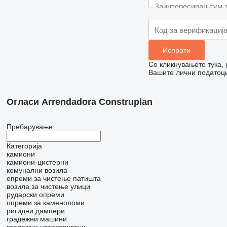
Со кликнувањето тука,
Вашите лични податоци
Огласи Arrendadora Construplan
Пребарување
Категорија
камиони
камиони-цистерни
комунални возила
опреми за чистење патишта
возила за чистење улици
рударски опреми
опреми за каменоломи
ригидни дампери
градежни машини