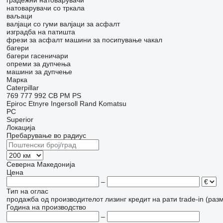
градежни натоварувачи
натоварувачи со тркала
ваљаци
валјаци со гуми
валјаци за асфалт
изградба на патишта
фрези за асфалт
машини за посипување чакал
багери
багери гасеничари
опреми за дупчења
машини за дупчење
Марка
Caterpillar
769
777
992
CB
PM
PS
Epiroc
Etnyre
Ingersoll Rand
Komatsu
PC
Superior
Локација
Пребарување во радиус
Северна Македонија
Цена
–
Тип на оглас
продажба
од производителот
лизинг
кредит
на рати
trade-in (раз
Година на производство
–