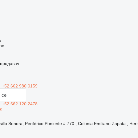
ч
а
ne
 продавач
и
+52 662 980 0159
 се
и
+52 662 120 2478
x
llo Sonora, Periférico Poniente # 770 , Colonia Emiliano Zapata , Her