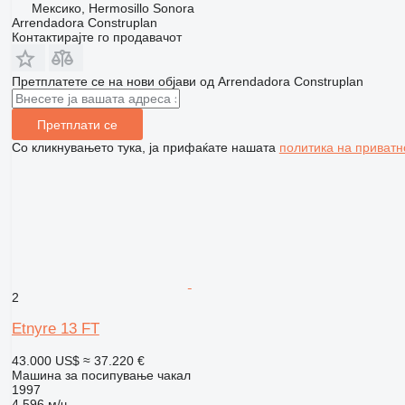
Мексико, Hermosillo Sonora
Arrendadora Construplan
Контактирајте го продавачот
Претплатете се на нови објави од Arrendadora Construplan
Претплати се
Со кликнувањето тука, ја прифаќате нашата
политика на приватн
2
Etnyre 13 FT
43.000 US$
≈ 37.220 €
Машина за посипување чакал
1997
4.596 м/ч