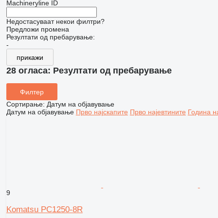
Machineryline ID
Недостасуваат некои филтри?
Предложи промена
Резултати од пребарување:
-
прикажи
28 огласа:
Резултати од пребарување
Филтер
Сортирање
:
Датум на објавување
Датум на објавување
Прво најскапите
Прво најевтините
Година н
9
Komatsu PC1250-8R