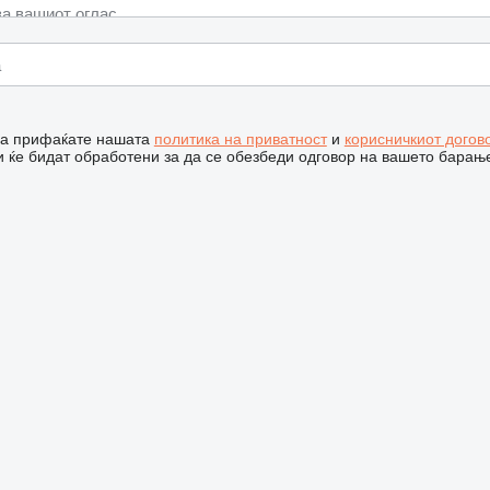
 ја прифаќате нашата
политика на приватност
и
корисничкиот догов
 ќе бидат обработени за да се обезбеди одговор на вашето барањ