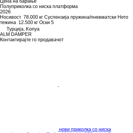
Цена на барање
Полуприколка со ниска платформа
2026
Носивост
78.000 кг
Суспензија
пружина/пневматски
Нето
тежина
12.500 кг
Оски
5
Турција, Konya
ALM DAMPER
Контактирајте го продавачот
нови приколка со ниска