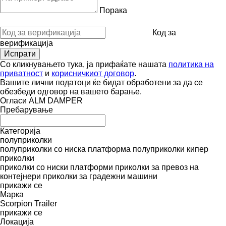
Порака
Код за
верификација
Со кликнувањето тука, ја прифаќате нашата
политика на
приватност
и
корисничкиот договор
.
Вашите лични податоци ќе бидат обработени за да се
обезбеди одговор на вашето барање.
Огласи ALM DAMPER
Пребарување
Категорија
полуприколки
полуприколки со ниска платформа
полуприколки кипер
приколки
приколки со ниски платформи
приколки за превоз на
контејнери
приколки за градежни машини
прикажи се
Марка
Scorpion Trailer
прикажи се
Локација