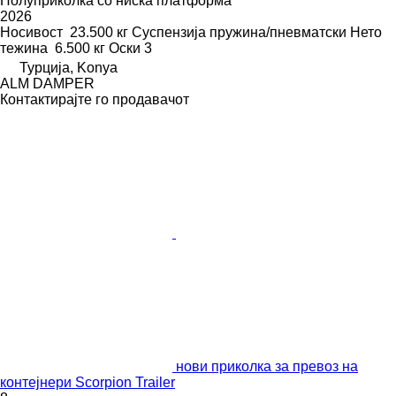
Полуприколка со ниска платформа
2026
Носивост
23.500 кг
Суспензија
пружина/пневматски
Нето
тежина
6.500 кг
Оски
3
Турција, Konya
ALM DAMPER
Контактирајте го продавачот
нови приколка за превоз на
контејнери Scorpion Trailer