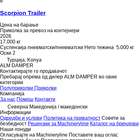
8
Scorpion Trailer
Цена на барање
Приколка за превоз на контејнери
2026
17.000 кг
Суспензија
пневматски/пневматски
Нето тежина
5.000 кг
Оски
2
Турција, Konya
ALM DAMPER
Контактирајте го продавачот
Пребарај опрема од дилер ALM DAMPER во овие
категории
Полуприколки
Приколки
Компанија
За нас
Помош
Контакти
Северна Македонија / македонски
Информации
Одредби и услови
Политика на приватност
Совети за
безбедност
Рецензии за Machineryline
Каталог на брендови
Наши понуди
Огласувајте на Machineryline
Поставете ваш оглас