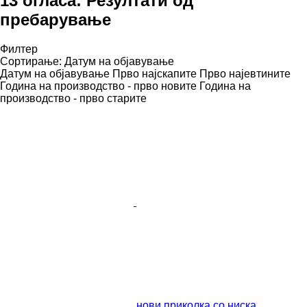
13 огласа:
Резултати од
пребарување
Филтер
Сортирање
:
Датум на објавување
Датум на објавување
Прво најскапите
Прво најевтините
Година на производство - прво новите
Година на
производство - прво старите
нови приколка со ниска