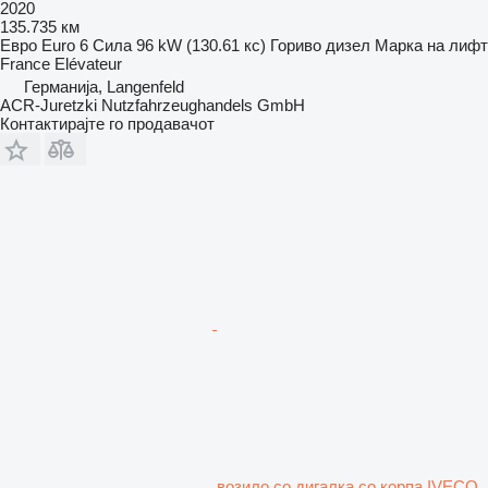
2020
135.735 км
Евро
Euro 6
Сила
96 kW (130.61 кс)
Гориво
дизел
Марка на лифт
France Elévateur
Германија, Langenfeld
ACR-Juretzki Nutzfahrzeughandels GmbH
Контактирајте го продавачот
возило со дигалка со корпа IVECO