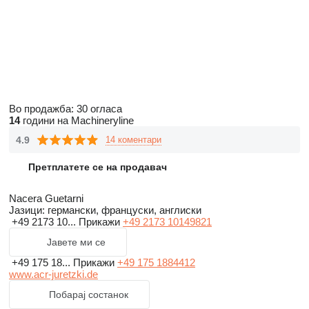
Во продажба:
30 огласа
14
години на Machineryline
4.9
14 коментари
Претплатете се на продавач
Nacera Guetarni
Јазици:
германски, француски, англиски
+49 2173 10...
Прикажи
+49 2173 10149821
Јавете ми се
+49 175 18...
Прикажи
+49 175 1884412
www.acr-juretzki.de
Побарај состанок