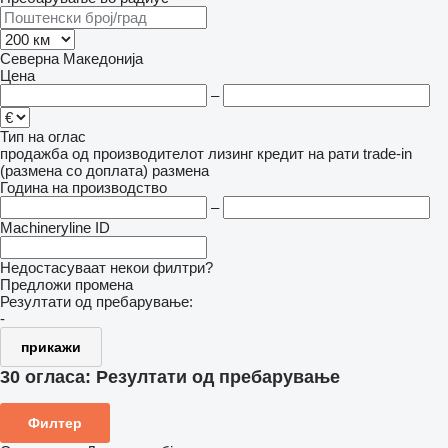
Северна Македонија
Цена
–
Тип на оглас
продажба
од производителот
лизинг
кредит
на рати
trade-in
(размена со доплата)
размена
Година на производство
–
Machineryline ID
Недостасуваат некои филтри?
Предложи промена
Резултати од пребарување:
-
прикажи
30 огласа:
Резултати од пребарување
Филтер