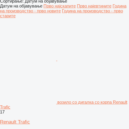
Сортирање
:
Датум на објавување
Датум на објавување
Прво најскапите
Прво најевтините
Година
на производство - прво новите
Година на производство - прво
старите
возило со дигалка со корпа Renault
Trafic
17
Renault Trafic