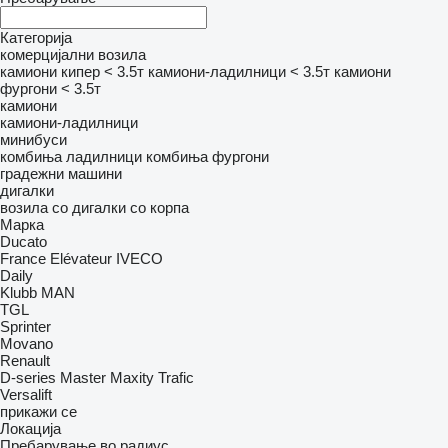
Категорија
комерцијални возила
камиони кипер < 3.5т
камиони-ладилници < 3.5т
камиони
фургони < 3.5т
камиони
камиони-ладилници
минибуси
комбиња ладилници
комбиња фургони
градежни машини
дигалки
возила со дигалки со корпа
Марка
Ducato
France Elévateur
IVECO
Daily
Klubb
MAN
TGL
Sprinter
Movano
Renault
D-series
Master
Maxity
Trafic
Versalift
прикажи се
Локација
Пребарување во радиус