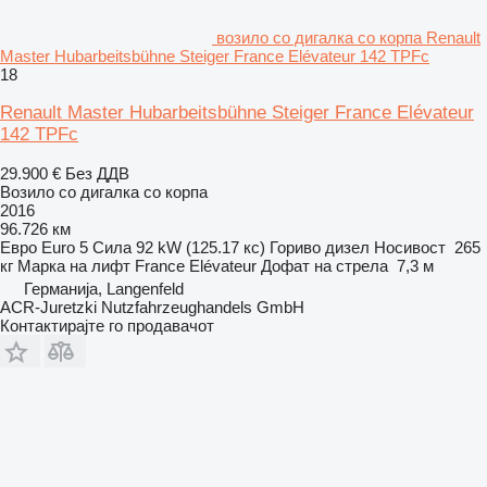
возило со дигалка со корпа Renault
Master Hubarbeitsbühne Steiger France Elévateur 142 TPFc
18
Renault Master Hubarbeitsbühne Steiger France Elévateur
142 TPFc
29.900 €
Без ДДВ
Возило со дигалка со корпа
2016
96.726 км
Евро
Euro 5
Сила
92 kW (125.17 кс)
Гориво
дизел
Носивост
265
кг
Марка на лифт
France Elévateur
Дофат на стрела
7,3 м
Германија, Langenfeld
ACR-Juretzki Nutzfahrzeughandels GmbH
Контактирајте го продавачот