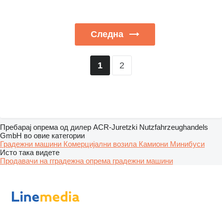
Следна
2
1
Пребарај опрема од дилер ACR-Juretzki Nutzfahrzeughandels
GmbH во овие категории
Градежни машини
Комерцијални возила
Камиони
Минибуси
Исто така видете
Продавачи на гградежна опрема градежни машини