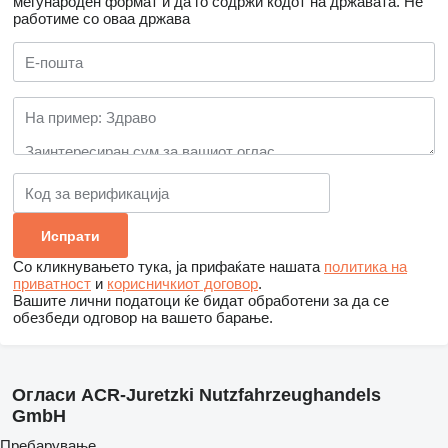
меѓународен формат и да го содржи кодот на државата.
Не
работиме со оваа држава
Со кликнувањето тука, ја прифаќате нашата
политика на
приватност
и
корисничкиот договор
.
Вашите лични податоци ќе бидат обработени за да се
обезбеди одговор на вашето барање.
Огласи ACR-Juretzki Nutzfahrzeughandels
GmbH
Пребарување