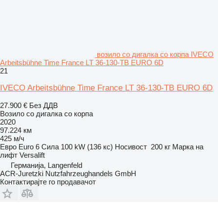
возило со дигалка со корпа IVECO
Arbeitsbühne Time France LT 36-130-TB EURO 6D
21
IVECO Arbeitsbühne Time France LT 36-130-TB EURO 6D
27.900 €
Без ДДВ
Возило со дигалка со корпа
2020
97.224 км
425 м/ч
Евро
Euro 6
Сила
100 kW (136 кс)
Носивост
200 кг
Марка на
лифт
Versalift
Германија, Langenfeld
ACR-Juretzki Nutzfahrzeughandels GmbH
Контактирајте го продавачот