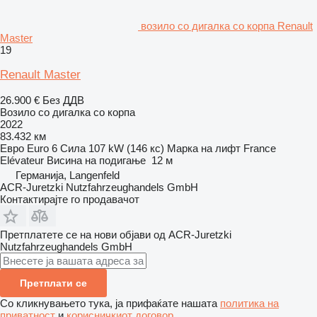
возило со дигалка со корпа Renault
Master
19
Renault Master
26.900 €
Без ДДВ
Возило со дигалка со корпа
2022
83.432 км
Евро
Euro 6
Сила
107 kW (146 кс)
Марка на лифт
France
Elévateur
Висина на подигање
12 м
Германија, Langenfeld
ACR-Juretzki Nutzfahrzeughandels GmbH
Контактирајте го продавачот
Претплатете се на нови објави од ACR-Juretzki
Nutzfahrzeughandels GmbH
Претплати се
Со кликнувањето тука, ја прифаќате нашата
политика на
приватност
и
корисничкиот договор
.