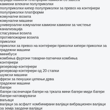
камиони влекачи
полуприколки
полуприколки кипер
полуприколки за превоз на контејнери
полуприколки платформи
комунални возила
комунални машини
универзални комунални камиони
камиони за чистење
канализација
спасувањи возила
противпожарни возила
приколки
приколки за превоз на контејнери
приколки кипери
приколки за
градежни машини
минибуси
комбиња фургони
товарни-патнички комбиња
контејнери
резервоар-контејнери
резервоар-контејнери од 20 стапки
шумски машини
фрези за пенушки
цепењи дрва
градежни машини
багери
багери гасеничари
багери на тркала
мини багери
миди багери
багери-натоварувачи
ваљаци
валјаци за асфалт
комбинирани валјаци
вибрационен валјаци
за земја
заодени валјаци