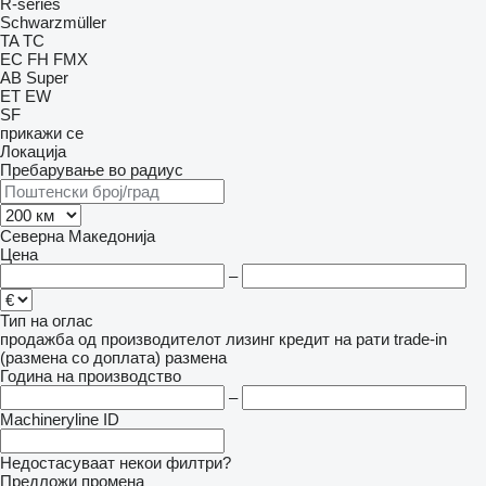
R-series
Schwarzmüller
TA
TC
EC
FH
FMX
AB
Super
ET
EW
SF
прикажи се
Локација
Пребарување во радиус
Северна Македонија
Цена
–
Тип на оглас
продажба
од производителот
лизинг
кредит
на рати
trade-in
(размена со доплата)
размена
Година на производство
–
Machineryline ID
Недостасуваат некои филтри?
Предложи промена