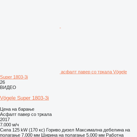
асфалт павер со тркала Vögele
Super 1803-3i
26
ВИДЕО
Vögele Super 1803-3i
Цена на барање
Асфалт павер со тркала
2017
7.000 м/ч
Сила
125 kW (170 кс)
Гориво
дизел
Максимална дебелина на
полагање
7.000 мм
Ширина на полагање
5.000 мм
Работна