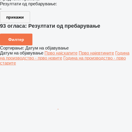
Резултати од пребарување:
-
прикажи
93 огласа:
Резултати од пребарување
Филтер
Сортирање
:
Датум на објавување
Датум на објавување
Прво најскапите
Прво најевтините
Година
на производство - прво новите
Година на производство - прво
старите