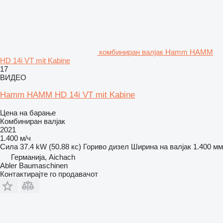
комбиниран валјак Hamm HAMM
HD 14i VT mit Kabine
17
ВИДЕО
Hamm HAMM HD 14i VT mit Kabine
Цена на барање
Комбиниран валјак
2021
1.400 м/ч
Сила
37.4 kW (50.88 кс)
Гориво
дизел
Ширина на валјак
1.400 мм
Германија, Aichach
Abler Baumaschinen
Контактирајте го продавачот