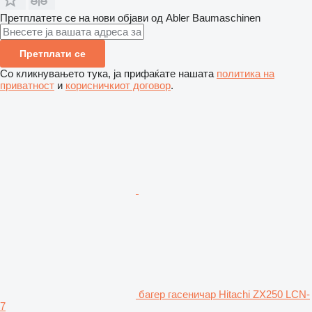
Претплатете се на нови објави од Abler Baumaschinen
Претплати се
Со кликнувањето тука, ја прифаќате нашата
политика на
приватност
и
корисничкиот договор
.
багер гасеничар Hitachi ZX250 LCN-
7