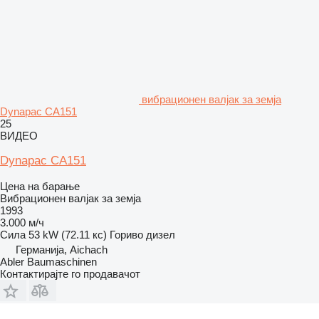
вибрационен валјак за земја
Dynapac CA151
25
ВИДЕО
Dynapac CA151
Цена на барање
Вибрационен валјак за земја
1993
3.000 м/ч
Сила
53 kW (72.11 кс)
Гориво
дизел
Германија, Aichach
Abler Baumaschinen
Контактирајте го продавачот