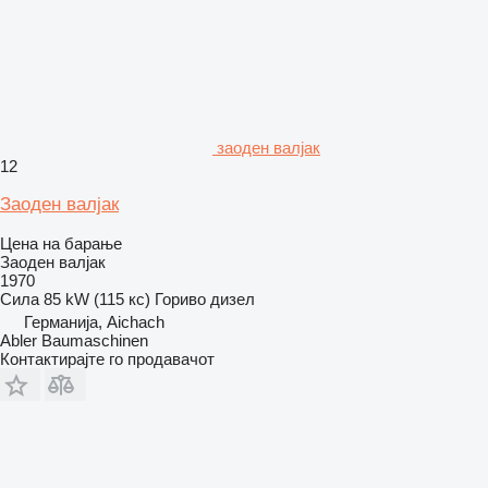
заоден валјак
12
Заоден валјак
Цена на барање
Заоден валјак
1970
Сила
85 kW (115 кс)
Гориво
дизел
Германија, Aichach
Abler Baumaschinen
Контактирајте го продавачот