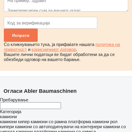
Со кликнувањето тука, ја прифаќате нашата
политика на
приватност
и
корисничкиот договор
.
Вашите лични податоци ќе бидат обработени за да се
обезбеди одговор на вашето барање.
Огласи Abler Baumaschinen
Пребарување
Категорија
камиони
камиони кипер
камиони со рамна платформа
камиони рол
кипери
камиони со автоподигнувачи на контејнери
камиони со
церада
камиони платформи
камиони со завеса