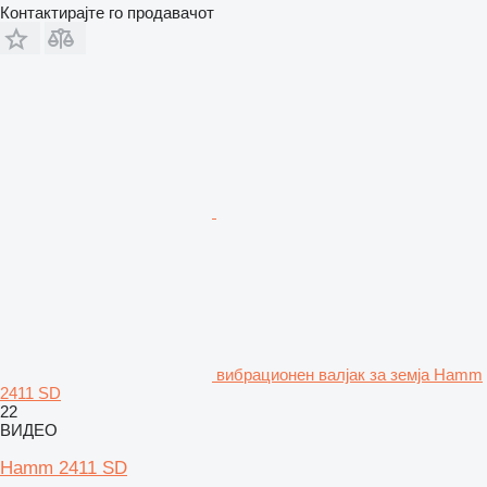
Контактирајте го продавачот
вибрационен валјак за земја Hamm
2411 SD
22
ВИДЕО
Hamm 2411 SD