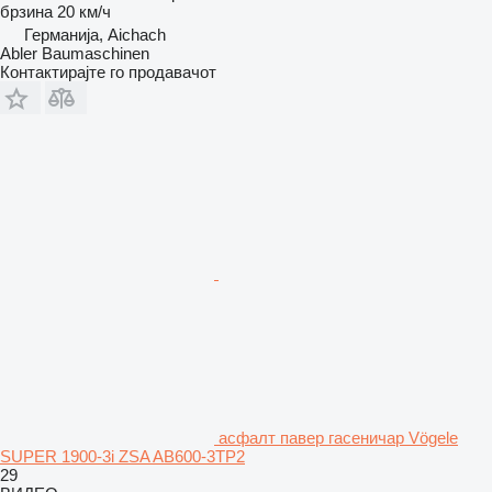
брзина
20 км/ч
Германија, Aichach
Abler Baumaschinen
Контактирајте го продавачот
асфалт павер гасеничар Vögele
SUPER 1900-3i ZSA AB600-3TP2
29