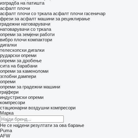
изградба на патишта
асфалт плочи
асфалт плочи со тркала
асфалт плочи гасеничар
фрези за асфалт
машини за рециклирање
градежни натоварувачи
натоварувачи со тркала
опреми за земјени работи
вибро плочи
компактори
дигалки
телескопски дигалки
рударски опреми
опреми за дробење
сита на барабани
опреми за каменоломи
зглобни дампери
опреми
опреми за градежни машини
грајфери
индустриски опреми
компресори
стационарни воздушни компресори
Марка
Не се најдени резултати за ова барање
Puma
AFW