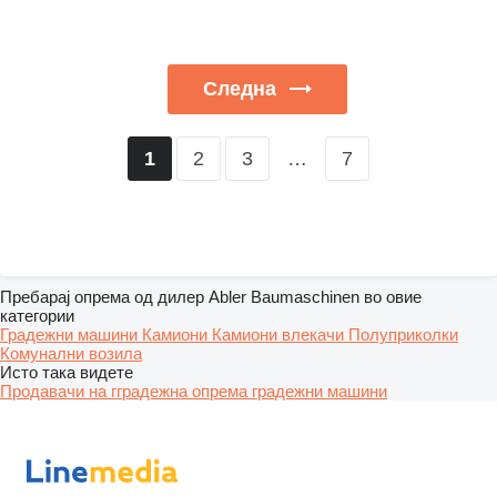
Следна
2
3
…
7
1
Пребарај опрема од дилер Abler Baumaschinen во овие
категории
Градежни машини
Камиони
Камиони влекачи
Полуприколки
Комунални возила
Исто така видете
Продавачи на гградежна опрема градежни машини