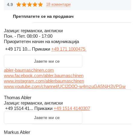
4.9
18 коментари
Претплатете се на продавач
Јазици:
германски, англиски
Пон. - Пет.
08:00 - 17:00
Приоритетен начин на комуникација
+49 171 10...
Прикажи
+49 171 1000475
Јавете ми се
abler-baumaschinen.com
www.facebook.com/abler.baumaschinen
www.instagram.com/ablerbaumaschinen
www.youtube.com/channel/UCI2D0O-w4mzuGA5NjH3VPGw
Thomas Abler
Јазици:
германски, англиски
+49 1514 41...
Прикажи
+49 1514 4140307
Јавете ми се
Markus Abler