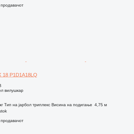
о продавачот
DX 18 P1D1A18LQ
В
ел вилушкар
кг
Тип на јарбол
триплекс
Висина на подигање
4,75 м
stok
о продавачот