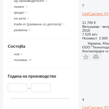
од производителот
7
лизинг
кредит
UniCarriers 
на рати
11.700 €
trade-in (размена со доплата)
Виљушкар - вил
размена
2016
7.525 м/ч
Носивост
2.000 
Украина, Kha
Состојба
ООО "Технопод
Контактирајте г
нов
половни
Година на производство
–
4
UniCarriers F