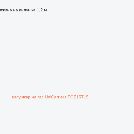
лжина на вилушка
1,2 м
вилушкар на гас UniCarriers FGE15T15