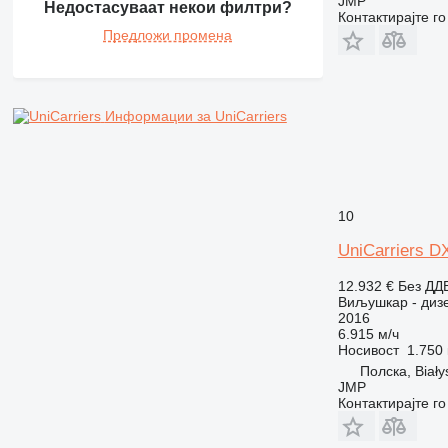
JMP
Недостасуваат некои филтри?
Контактирајте г
Предложи промена
Информации за UniCarriers
10
UniCarriers 
12.932 €
Без ДД
Виљушкар - диз
2016
6.915 м/ч
Носивост
1.750 
Полска, Biały
JMP
Контактирајте г