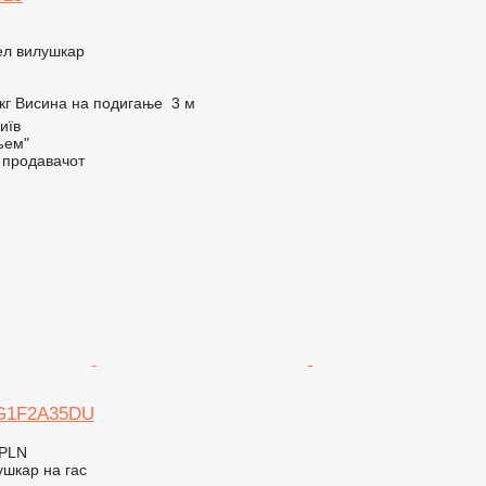
ел вилушкар
кг
Висина на подигање
3 м
иїв
ъем"
о продавачот
UG1F2A35DU
 PLN
шкар на гас