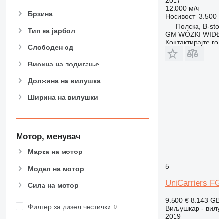
2017
12.000 м/ч
Брзина
Носивост
3.500 
Полска, B-st
Тип на јарбол
GM WÓZKI WIDŁ
Контактирајте г
Слободен од
Висина на подигање
Должина на вилушка
Ширина на вилушки
Мотор, менувач
Марка на мотор
5
Модел на мотор
UniCarriers 
Сила на мотор
9.500 €
8.143 G
Филтер за дизел честички
Виљушкар - вилу
2019