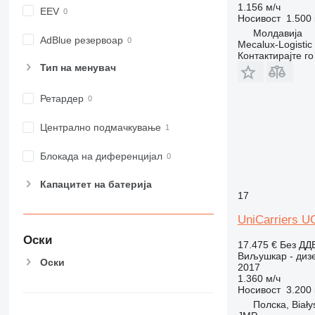
1.156 м/ч
EEV
Носивост
1.500 
Молдавија
AdBlue резервоар
Mecalux-Logistic
Контактирајте г
Тип на менувач
Ретардер
Централно подмачкување
Блокада на диференцијал
Капацитет на батерија
17
UniCarriers 
Оски
17.475 €
Без ДД
Виљушкар - диз
Оски
2017
1.360 м/ч
Носивост
3.200 
Полска, Biały