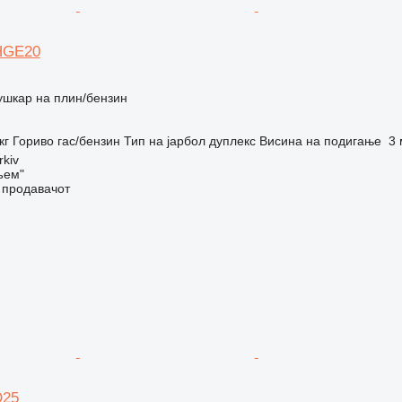
FHGE20
ушкар на плин/бензин
кг
Гориво
гас/бензин
Тип на јарбол
дуплекс
Висина на подигање
3 
rkiv
ъем"
о продавачот
D25