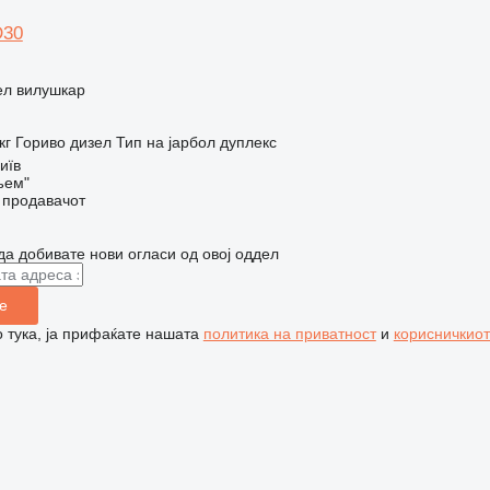
D30
ел вилушкар
кг
Гориво
дизел
Тип на јарбол
дуплекс
иїв
ъем"
о продавачот
да добивате нови огласи од овој оддел
е
 тука, ја прифаќате нашата
политика на приватност
и
корисничкиот