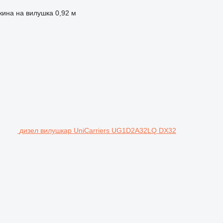
жина на вилушка
0,92 м
дизел вилушкар UniCarriers UG1D2A32LQ DX32