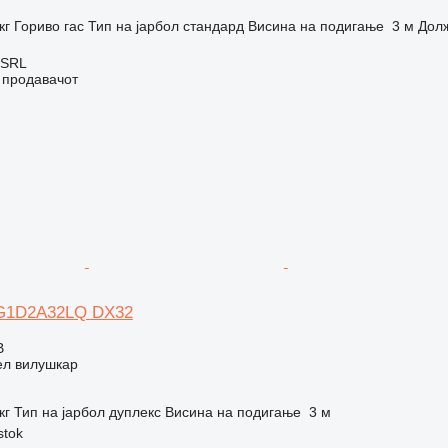
кг
Гориво
гас
Тип на јарбол
стандард
Висина на подигање
3 м
Дол
 SRL
о продавачот
UG1D2A32LQ DX32
В
ел вилушкар
кг
Тип на јарбол
дуплекс
Висина на подигање
3 м
stok