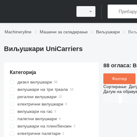
Machineryline
Машини за складирање
Виљушкари
Виљ
Виљушкари UniCarriers
88 огласа:
В
Категорија
Филтер
дизел вилушкари
Сортирање
:
Дат
вилушкари на три тркала
Датум на објаву
регални вилушкари
електрични вилушкари
вилушкари на гас
палетни вилушкари
вилушкари на плин/бензин
електрични палетари