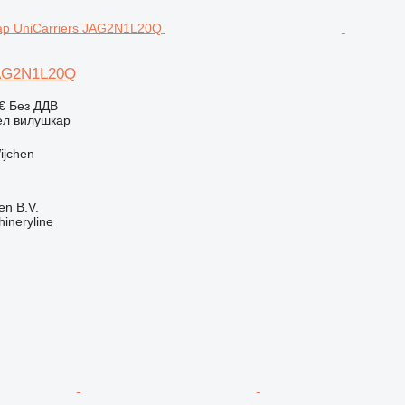
JAG2N1L20Q
 €
Без ДДВ
ел вилушкар
ijchen
en B.V.
ineryline