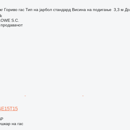
кг
Гориво
гас
Тип на јарбол
стандард
Висина на подигање
3,3 м
До
ok
OWE S.C.
о продавачот
FGE15T15
BP
шкар на гас