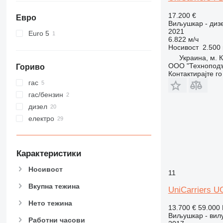
17.200 €
Евро
Виљушкар - диз
2021
Euro 5
6.822 м/ч
Носивост
2.500 
Украина, м. К
ООО "Технопод
Гориво
Контактирајте г
гас
гас/бензин
дизел
електро
Карактеристики
Носивост
11
Вкупна тежина
UniCarriers 
Нето тежина
13.700 €
59.000
Виљушкар - вилу
Работни часови