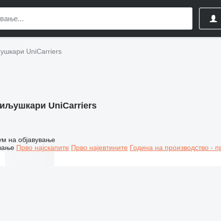
ушкари UniCarriers
иљушкари UniCarriers
ум на објавување
вање
Прво најскапите
Прво најевтините
Година на производство - п