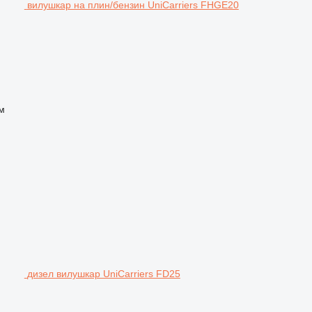
вилушкар на плин/бензин UniCarriers FHGE20
м
дизел вилушкар UniCarriers FD25