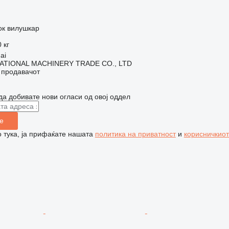
ок вилушкар
 кг
ai
ATIONAL MACHINERY TRADE CO., LTD
о продавачот
да добивате нови огласи од овој оддел
е
 тука, ја прифаќате нашата
политика на приватност
и
корисничкиот