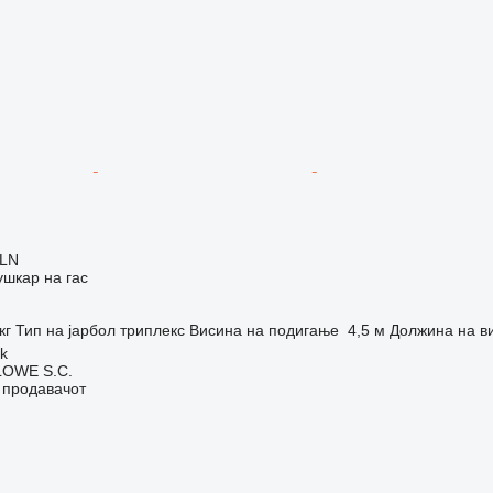
PLN
шкар на гас
кг
Тип на јарбол
триплекс
Висина на подигање
4,5 м
Должина на в
ok
OWE S.C.
о продавачот