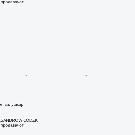
о продавачот
ел вилушкар
EKSANDRÓW ŁÓDZK
о продавачот