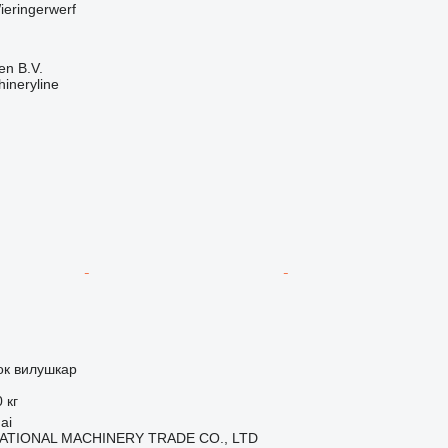
ieringerwerf
en B.V.
ineryline
ок вилушкар
 кг
ai
ATIONAL MACHINERY TRADE CO., LTD