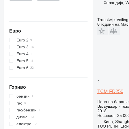
Холандија, W
Troostwijk Veiling
8
години на Mach
Евро
Euro 2
Euro 3
Euro 4
Euro 5
Euro 6
4
Гориво
TCM FD250
бензин
Цена на барање
гас
Виљушкар - теж
гас/бензин
2018
Носивост
25.000
дизел
Кина, Shangh
електро
TUO PU INTERN