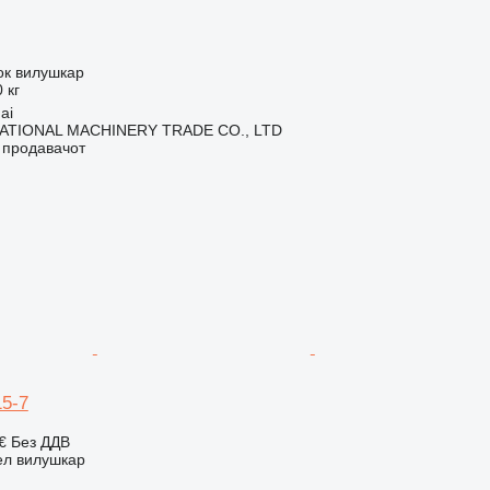
ок вилушкар
 кг
ai
ATIONAL MACHINERY TRADE CO., LTD
о продавачот
5-7
 €
Без ДДВ
ел вилушкар