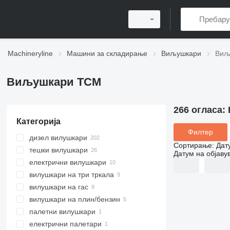
Machineryline
Машини за складирање
Виљушкари
Виљ
Виљушкари TCM
266 огласа:
Категорија
Филтер
дизел вилушкари
Сортирање
:
Дат
тешки вилушкари
Датум на објаву
електрични вилушкари
вилушкари на три тркала
вилушкари на гас
вилушкари на плин/бензин
палетни вилушкари
електрични палетари