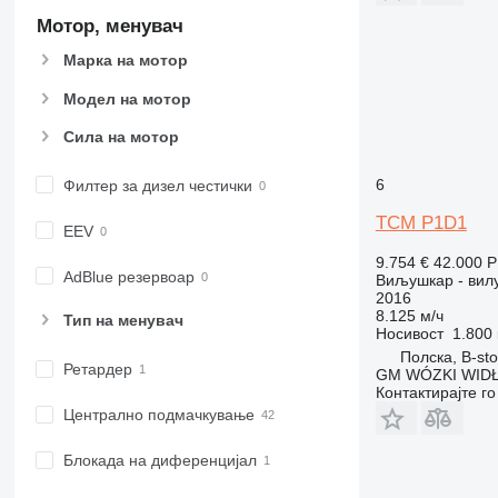
Мотор, менувач
Марка на мотор
Модел на мотор
Сила на мотор
6
Филтер за дизел честички
TCM P1D1
EEV
9.754 €
42.000 
AdBlue резервоар
Виљушкар - вилу
2016
8.125 м/ч
Тип на менувач
Носивост
1.800 
Полска, B-st
Ретардер
GM WÓZKI WIDŁ
Контактирајте г
Централно подмачкување
Блокада на диференцијал