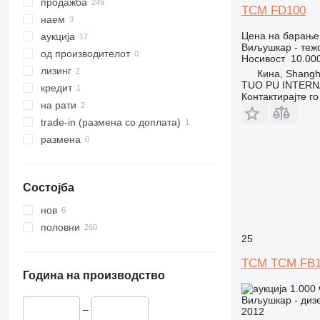
SXD
продажба
TCM FD100
SXH
наем
Цена на барање
аукција
Виљушкар - теж
од производителот
Носивост
10.000
лизинг
Кина, Shangh
TUO PU INTERN
кредит
Контактирајте г
на рати
trade-in (размена со доплата)
размена
Состојба
нов
половни
25
TCM TCM FB1
Година на производство
1.000
Виљушкар - диз
–
2012