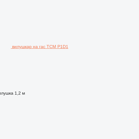
вилушкар на гас TCM P1D1
илушка
1,2 м