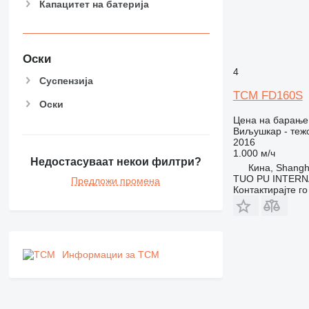
Капацитет на батерија
Оски
4
Суспензија
TCM FD160S
Оски
Цена на барање
Виљушкар - теж
2016
1.000 м/ч
Недостасуваат некои филтри?
Кина, Shangh
TUO PU INTERN
Предложи промена
Контактирајте г
Информации за TCM