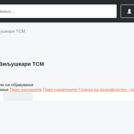
ушкари TCM
Виљушкари TCM
ум на објавување
вање
Прво најскапите
Прво најевтините
Година на производство - п