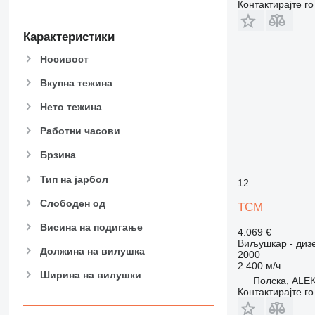
Контактирајте г
Карактеристики
Носивост
Вкупна тежина
Нето тежина
Работни часови
Брзина
Тип на јарбол
12
Слободен од
TCM
Висина на подигање
4.069 €
Виљушкар - диз
Должина на вилушка
2000
2.400 м/ч
Ширина на вилушки
Полска, AL
Контактирајте г