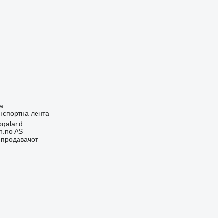
а
нспортна лента
ogaland
n.no AS
о продавачот