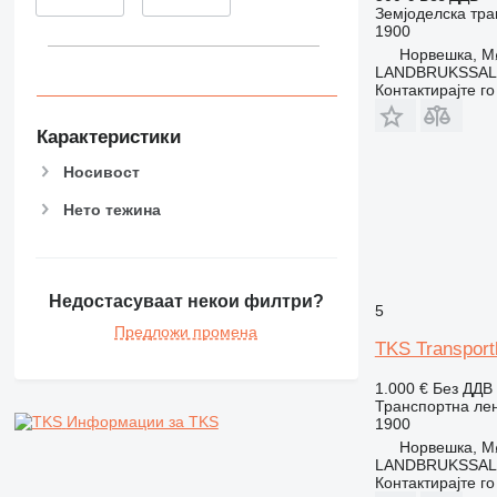
Земјоделска тра
1900
Норвешка, M
LANDBRUKSSAL
Контактирајте г
Карактеристики
Носивост
Нето тежина
Недостасуваат некои филтри?
5
Предложи промена
TKS Transport
1.000 €
Без ДДВ
Транспортна лен
Информации за TKS
1900
Норвешка, M
LANDBRUKSSAL
Контактирајте г