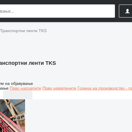
Транспортни ленти TKS
анспортни ленти TKS
ум на објавување
вање
Прво најскапите
Прво најевтините
Година на производство - п