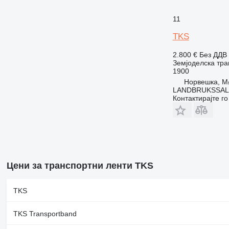
11
TKS
2.800 €
Без ДДВ
Земјоделска тра
1900
Норвешка, M
LANDBRUKSSAL
Контактирајте г
Цени за транспортни ленти TKS
TKS
TKS Transportband