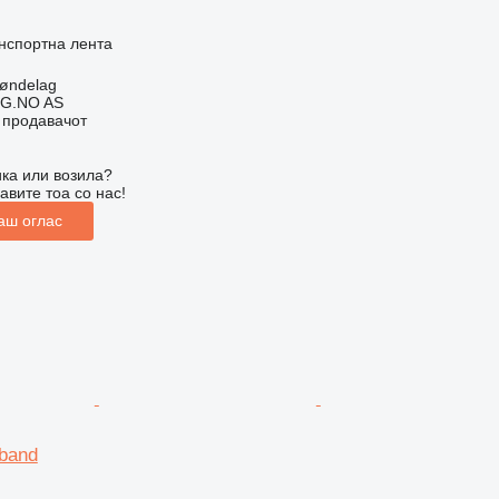
нспортна лента
øndelag
G.NO AS
о продавачот
ка или возила?
авите тоа со нас!
аш оглас
band