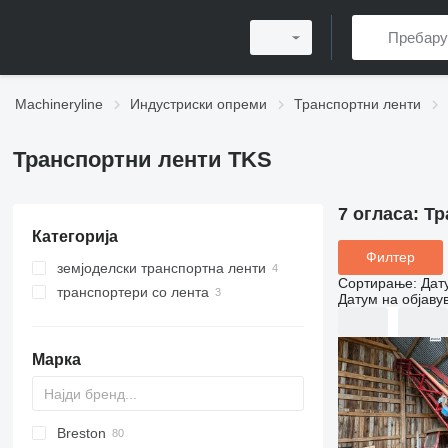
Machineryline
Индустриски опреми
Транспортни ленти
Транспортни ленти TKS
7 огласа:
Тр
Категорија
Филтер
земјоделски транспортна ленти
Сортирање
:
Дат
транспортери со лента
Датум на објаву
Марка
Breston
BM