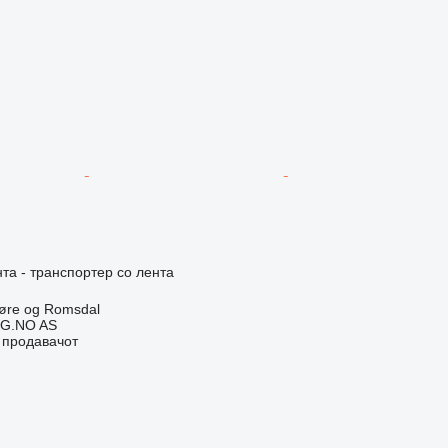
та - транспортер со лента
øre og Romsdal
G.NO AS
о продавачот