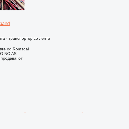
band
та - транспортер со лента
øre og Romsdal
G.NO AS
о продавачот