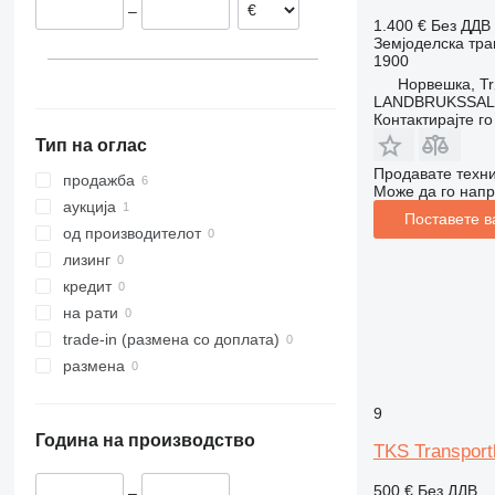
–
1.400 €
Без ДДВ
Земјоделска тра
1900
Норвешка, Tr
LANDBRUKSSAL
Контактирајте г
Тип на оглас
Продавате техни
продажба
Може да го напр
аукција
Поставете в
од производителот
лизинг
кредит
на рати
trade-in (размена со доплата)
размена
9
Година на производство
TKS Transport
500 €
Без ДДВ
–