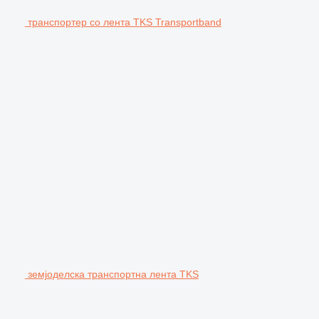
транспортер со лента TKS Transportband
земјоделска транспортна лента TKS