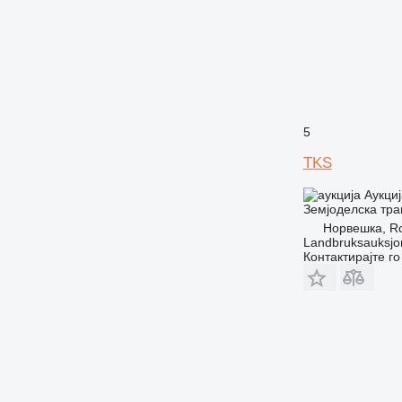
5
TKS
Аукциј
Земјоделска тра
Норвешка, R
Landbruksauksjo
Контактирајте г