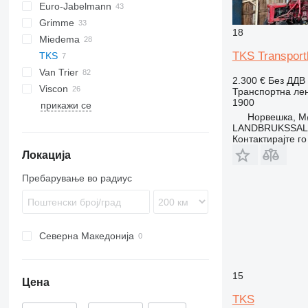
Euro-Jabelmann
Grimme
18
Miedema
SE
TKS Transport
TKS
SL
LBV
Van Trier
MC
2.300 €
Без ДДВ
Viscon
SB
Транспортна лен
1900
прикажи се
W-series
Норвешка, M
LANDBRUKSSAL
Контактирајте г
Локација
Пребарување во радиус
Северна Македонија
15
Цена
TKS