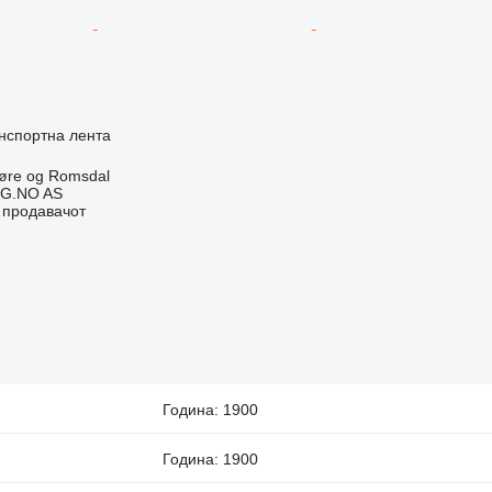
нспортна лента
øre og Romsdal
G.NO AS
о продавачот
Година: 1900
Година: 1900