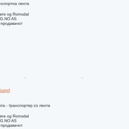
нспортна лента
øre og Romsdal
G.NO AS
о продавачот
band
та - транспортер со лента
øre og Romsdal
G.NO AS
о продавачот