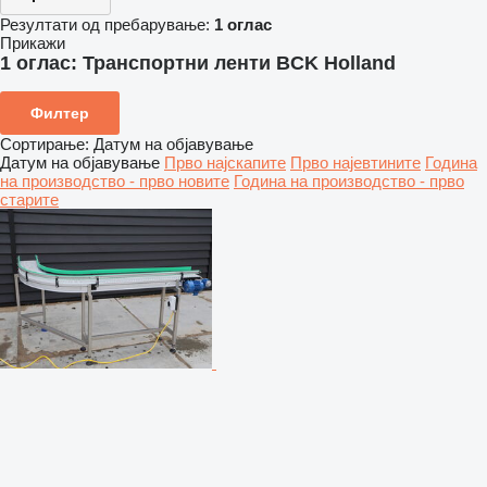
Резултати од пребарување:
1 оглас
Прикажи
1 оглас:
Транспортни ленти BCK Holland
Филтер
Сортирање
:
Датум на објавување
Датум на објавување
Прво најскапите
Прво најевтините
Година
на производство - прво новите
Година на производство - прво
старите