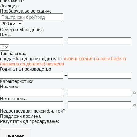
прикажи се
Локација
Пребарување во радиус
Северна Македонија
Цена
–
Тип на оглас
продажба
од производителот
лизинг
кредит
на рати
trade-in
(размена со доплата)
размена
Година на производство
–
Карактеристики
Носивост
–
кг
Нето тежина
–
кг
Недостасуваат некои филтри?
Предложи промена
Резултати од пребарување:
-
прикажи