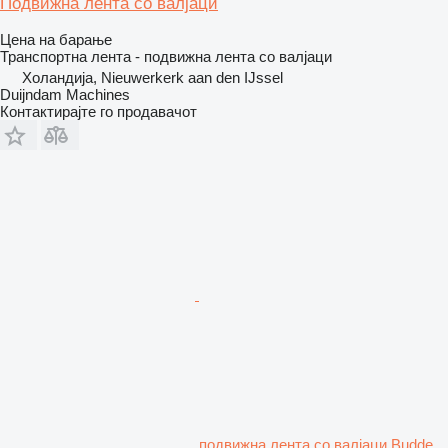
Подвижна лента со валјаци
Цена на барање
Транспортна лента - подвижна лента со валјаци
Холандија, Nieuwerkerk aan den IJssel
Duijndam Machines
Контактирајте го продавачот
подвижна лента со валјаци Budde