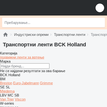
Индустриски опреми
Транспортни ленти
Транспорт
Транспортни ленти BCK Holland
Категорија
подвижни ленти за вртење
Марка
Не се најдени резултати за ова барање
BCK Holland
BM
Breston
Euro-Jabelmann
Grimme
SE
SL
Miedema
LBV
MC
SB
Van Trier
Viscon
W-series