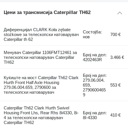
Цени за трансмисија Caterpillar TH62
Диференцијал CLARK Koła zębate
Состојба:
stożkowe за телескопски натоварувач
700 €
нов
Caterpillar th 62
Менувач Caterpillar 1106FMT12461 за
Број на дел:
телескопски натоварувач Caterpillar
3.466 €
4202463R
TH62
Број на дел:
Куќиште на мост Caterpillar Th62 Clark
279.06.004.
Hurth Front Half Axle Housing
659,
553 €
279.06.004.659, 2790600 за
2790600465
телескопски натоварувач
9
Caterpillar Th62 Clark Hurth Swivel
Housing Front Lhs, Rear Rhs 8i4330, 8i-
Број на дел:
410 €
4 за телескопски натоварувач
8I-4330
Caterpillar TH62