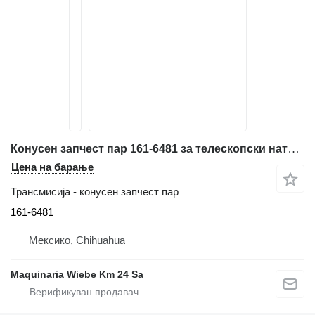
Конусен запчест пар 161-6481 за телескопски натоварувач Caterpillar TH62, TH63, TH82, TH83
Цена на барање
Трансмисија - конусен запчест пар
161-6481
Мексико, Chihuahua
Maquinaria Wiebe Km 24 Sa