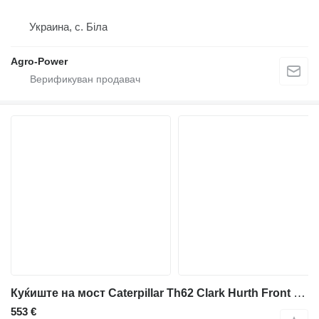
Украина, с. Біла
Agro-Power
Куќиште на мост Caterpillar Th62 Clark Hurth Front Half Axle Housing 279.06.004.659, 2790600 за телескопски натоварувач
553 €