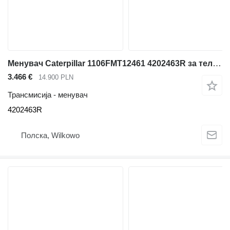
Менувач Caterpillar 1106FMT12461 4202463R за телескопски натоварувач Caterpillar TH62
3.466 €
14.900 PLN
Трансмисија - менувач
4202463R
Полска, Wilkowo