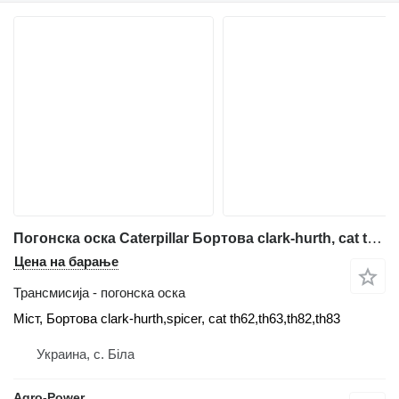
Погонска оска Caterpillar Бортова clark-hurth, cat th62,th63,th82,th83 Міст, Бо за телескопски натоварувач
Цена на барање
Трансмисија - погонска оска
Міст, Бортова clark-hurth,spicer, cat th62,th63,th82,th83
Украина, с. Біла
Agro-Power