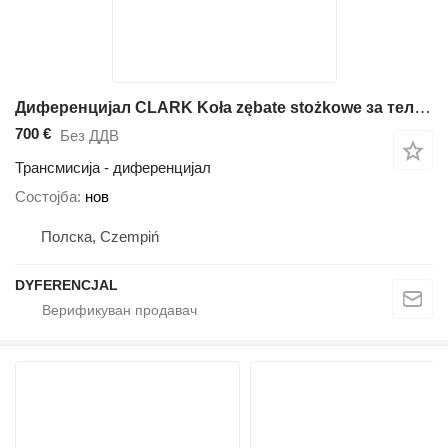
Диференцијал CLARK Koła zębate stożkowe за телескопски натоварувач Caterpillar th 62
700 €
Без ДДВ
Трансмисија - диференцијал
Состојба
нов
Полска, Czempiń
DYFERENCJAL