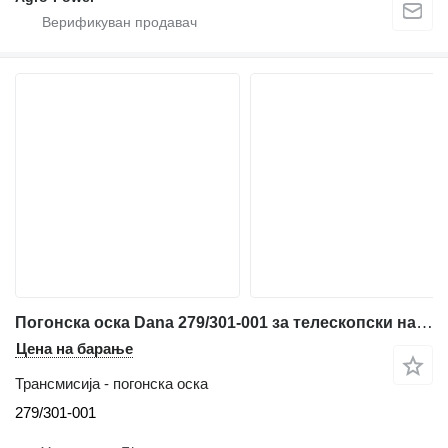
Погонска оска Dana 279/301-001 за телескопски натоварувач Caterpillar TH62,TH63,TH355
Цена на барање
Трансмисија - погонска оска
279/301-001