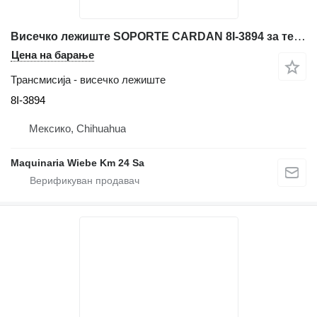
Висечко лежиште SOPORTE CARDAN 8I-3894 за телескопски натоварувач Caterpillar TH62, TH63, TH82, TH83, TH103
Цена на барање
Трансмисија - висечко лежиште
8I-3894
Мексико, Chihuahua
Maquinaria Wiebe Km 24 Sa