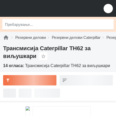
Резервни делови
Резервни делови Caterpillar
Резер
Трансмисија Caterpillar TH62 за
виљушкари
14 огласа:
Трансмисија Caterpillar TH62 за виљушкари