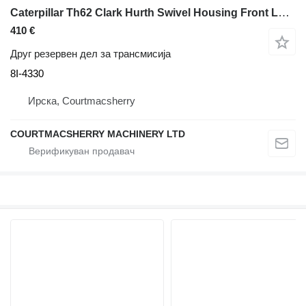
Caterpillar Th62 Clark Hurth Swivel Housing Front Lhs, Rear Rhs 8i4330, 8i-4 8I-4330 за телескопски натоварувач Caterpillar TH62
410 €
Друг резервен дел за трансмисија
8I-4330
Ирска, Courtmacsherry
COURTMACSHERRY MACHINERY LTD