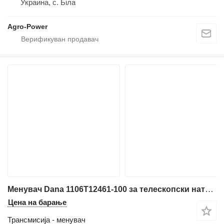
Украина, с. Біла
Agro-Power
Менувач Dana 1106T12461-100 за телескопски натоварувач Caterpillar th62,th63,th82
Цена на барање
Трансмисија - менувач