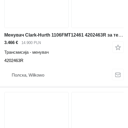
Менувач Clark-Hurth 1106FMT12461 4202463R за телескопски натоварувач Caterpillar TH62
3.466 €
14.900 PLN
Трансмисија - менувач
4202463R
Полска, Wilkowo