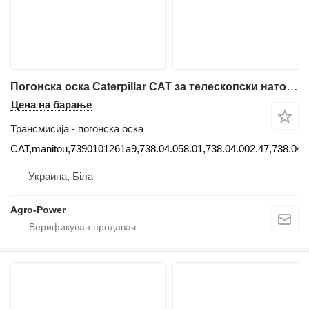
Погонска оска Caterpillar CAT за телескопски натоварувач Caterpillar th62,63,82,83,manitou,626, CAT,manitou,7390101261a9,738.04.058.01,738.04.002.47,738.04.001.04
Цена на барање
Трансмисија - погонска оска
CAT,manitou,7390101261a9,738.04.058.01,738.04.002.47,738.04.
Украина, Біла
Agro-Power