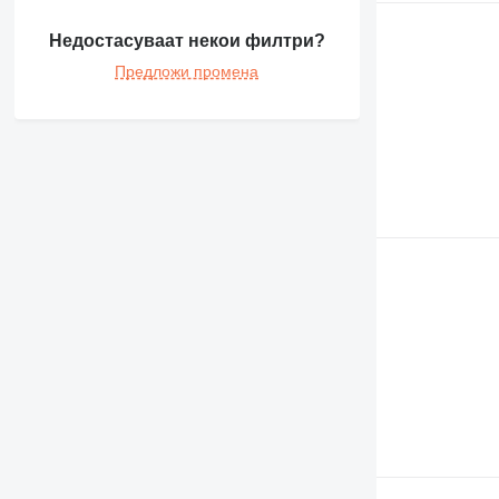
Недостасуваат некои филтри?
Предложи промена