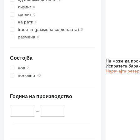
лизинг
кредит
на рати
trade-in (размена со доплата)
размена
Состојба
Не може да прон
Испратете бара
нов
Нарачајте резер
половни
Година на производство
–