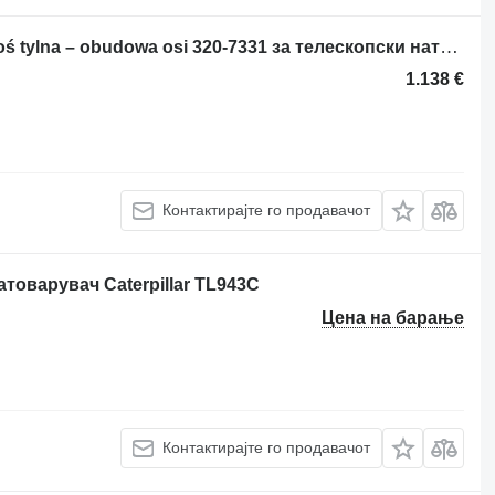
Друг резервен дел за трансмисија oś tylna – obudowa osi 320-7331 за телескопски натоварувач Caterpillar Cat TH514C TH417C
1.138 €
Контактирајте го продавачот
атоварувач Caterpillar TL943C
Цена на барање
Контактирајте го продавачот