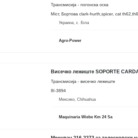
Трансмисија - погонска оска
Міст, Бортова clark-hurth,spicer, cat th62,th
Украина, с. Біла
Agro-Power
Трансмисија - висечко лежиште
8I-3894
Мексико, Chihuahua
Maquinaria Wiebe Km 24 Sa
Менувач 216-2273 за телескопски н