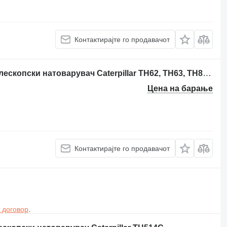
Контактирајте го продавачот
Конусен запчест пар 161-6481 за телескопски натоварувач Caterpillar TH62, TH63, TH82, TH83
Цена на барање
Контактирајте го продавачот
 договор
.