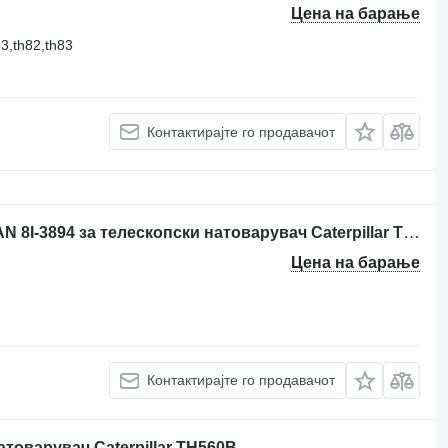
Цена на барање
63,th82,th83
Контактирајте го продавачот
Висечко лежиште SOPORTE CARDAN 8I-3894 за телескопски натоварувач Caterpillar TH62, TH63, TH82, TH83, TH103
Цена на барање
Контактирајте го продавачот
атоварувач Caterpillar TH560B