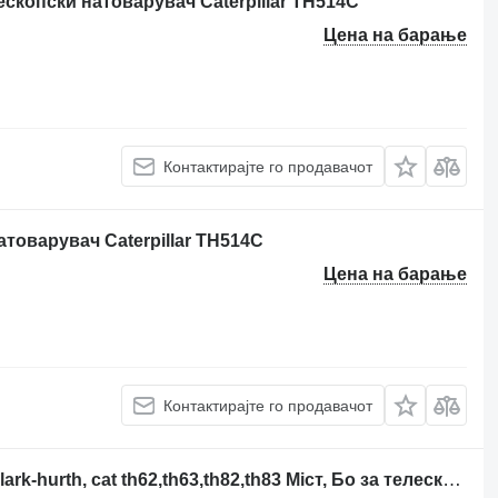
ескопски натоварувач Caterpillar TH514C
Цена на барање
Контактирајте го продавачот
атоварувач Caterpillar TH514C
Цена на барање
Контактирајте го продавачот
Погонска оска Caterpillar Бортова clark-hurth, cat th62,th63,th82,th83 Міст, Бо за телескопски натоварувач