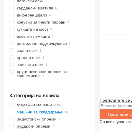
погонски оски
кардански вратила
диференцијали
конусни запчести парови
куќишта на мост
висечки лежишта
централно подмачкување
задни оски
предни оски
запчести оски
други резервни делови за
трансмисија
Категорија на возила
Претплатете се 
градежни машини
машини за складирање
багери
Претплати с
индустриски опреми
опреми за дупчења
виљушкари
багери-натоварувачи
Со кликнувањето
рударски опреми
изградба на патишта
магацински опреми
електрични генератори
мини багери
машини за дупчење
дизел вилушкари