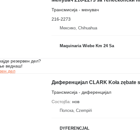
Трансмисија - менувач
216-2273
Мексико, Chihuahua
Maquinaria Wiebe Km 24 Sa
ајде резервен дел?
ње веднаш!
вен дел
Диференцијал CLARK Koła zębate st
Трансмисија - диференцијал
Состојба
нов
Полска, Czempiń
DYFERENCJAL