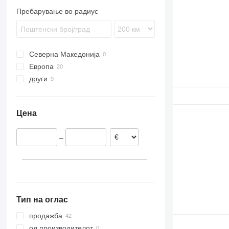
536
TH63
Пребарување во радиус
540
TH220
541
TH330
550
TH355
Северна Македонија
560
TH360
Европа
TH407
други
Полска
TH414
Ирска
Украина
TH417
Италија
TH460
Цена
Германија
TH560
Романија
TH580
–
Тип на оглас
продажба
од производителот