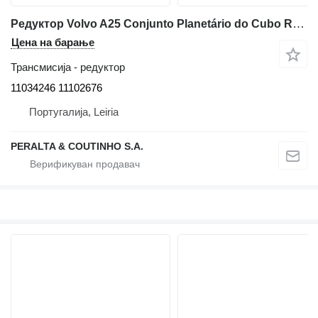
Редуктор Volvo A25 Conjunto Planetário do Cubo Redução do Eixo 11034246 за зглобен дампер Volvo A25 / A30 / A 35
Цена на барање
Трансмисија - редуктор
11034246 11102676
Португалија, Leiria
PERALTA & COUTINHO S.A.