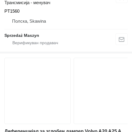
Трансмисија - менувач
PT1560
Полска, Skawina
Sprzedaż Maszyn
Диференцијал за зглобен дампер Volvo A20 A25 A30 7X38