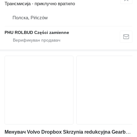
Трансмисија - приклучно вратило
Полска, Pińczów
PHU ROLBUD Części zamienne
Менувач Volvo Dropbox Skrzynia redukcyjna Gearbox A25 A25C A30C A30 Dumper FL7 [NAP 2772] за зглобен дампер A25C