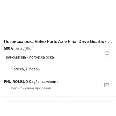
Погонска оска Volvo Parts Axle Final Drive Gearbox Engine Driveshaft Hydraulicy за зглобен дампер Volvo A25C A30C A25D A30D
500 €
Без ДДВ
Трансмисија - погонска оска
Полска, Pińczów
PHU ROLBUD Części zamienne