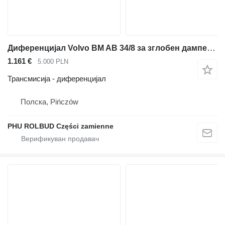
Диференцијал Volvo BM AB 34/8 за зглобен дампер Volvo A25 A30
1.161 €
5.000 PLN
Трансмисија - диференцијал
Полска, Pińczów
PHU ROLBUD Części zamienne