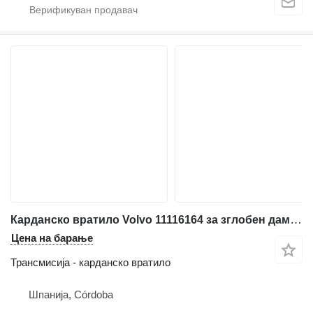
Карданско вратило Volvo 11116164 за зглобен дампер Volvo A25C: A30C: A35D: A40D: A25C: A20C
Цена на барање
Трансмисија - карданско вратило
Шпанија, Córdoba