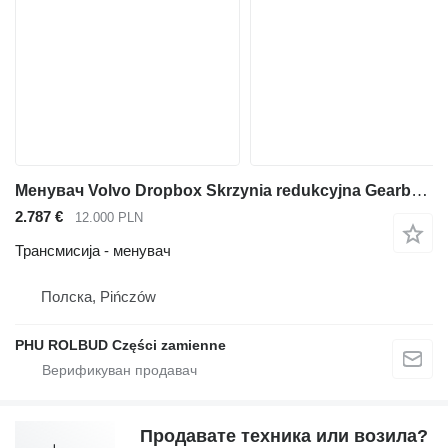
Менувач Volvo Dropbox Skrzynia redukcyjna Gearbox A20 A25 A30 Dumper за зглобен дампер Volvo A25
2.787 €
12.000 PLN
Трансмисија - менувач
Полска, Pińczów
PHU ROLBUD Części zamienne
Продавате техника или возила?