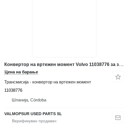
Конвертор на вртежен момент Volvo 11038776 за зглобен дампер Volvo A25D: A30D: A25E: A30E:
Цена на барање
Трансмисија - конвертор на вртежен момент
11038776
Шпанија, Córdoba
VALMOPSUR USED PARTS SL