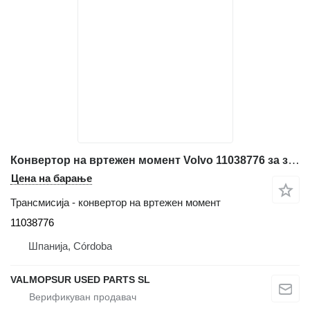
Конвертор на вртежен момент Volvo 11038776 за зглобен дампер Volvo A25D, A30D, A25E, A30E
Цена на барање
Трансмисија - конвертор на вртежен момент
11038776
Шпанија, Córdoba
VALMOPSUR USED PARTS SL