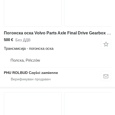
Погонска оска Volvo Parts Axle Final Drive Gearbox Engine Driveshaft Hydraulicy за зглобен дампер Volvo A35C A30C A25D A30D
500 €
Без ДДВ
Трансмисија - погонска оска
Полска, Pińczów
PHU ROLBUD Części zamienne