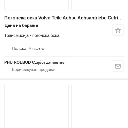
Погонска оска Volvo Teile Achse Achsantriebe Getriebe Motor Hydrauliczylinder за зглобен дампер Volvo A25C A30C A25D A30D
Цена на барање
Трансмисија - погонска оска
Полска, Pińczów
PHU ROLBUD Części zamienne