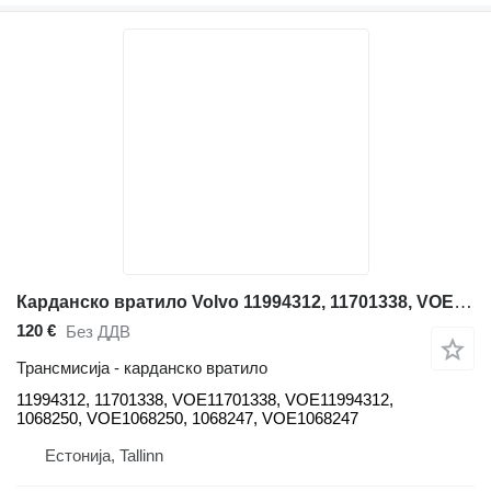
Карданско вратило Volvo 11994312, 11701338, VOE11701338, VOE11994312, 1068250, VOE106825 за зглобен дампер Volvo A25, A30, A35
120 €
Без ДДВ
Трансмисија - карданско вратило
11994312, 11701338, VOE11701338, VOE11994312,
1068250, VOE1068250, 1068247, VOE1068247
Естонија, Tallinn