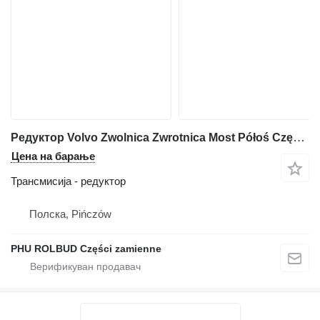
Редуктор Volvo Zwolnica Zwrotnica Most Półoś Części a25c a25d a30 a35 a40 a45 B за зглобен дампер Volvo a25c a25d a30 a35 a40 a45
Цена на барање
Трансмисија - редуктор
Полска, Pińczów
PHU ROLBUD Części zamienne