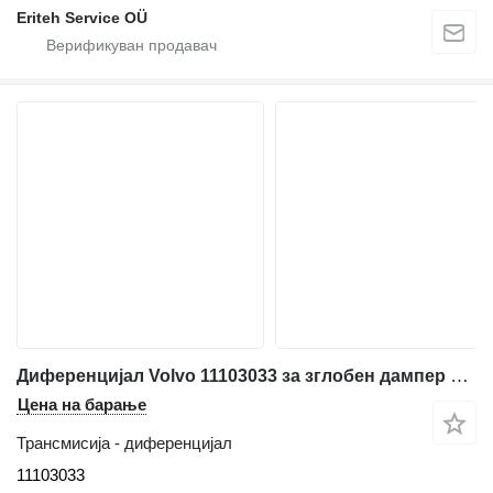
Eriteh Service OÜ
Диференцијал Volvo 11103033 за зглобен дампер Volvo A25D; A25E; A30D; A30E
Цена на барање
Трансмисија - диференцијал
11103033