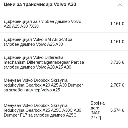
Цени за трансмисија Volvo A30
Диференцијал за зглобен дампер Volvo
1.161 €
A20 A25 A30 7X38
Диференцијал Volvo BM AB 34/8 за
1.161 €
зглобен дампер Volvo A25 A30
Диференцијал Volvo Differential
mechanism Differentialgetriebegear Part за
3.716 €
зглобен дампер Volvo A20 A25 A30
Менувач Volvo Dropbox Skrzynia
redukcyjna Gearbox A20 A25 A30 Dumper
2.787 €
за зглобен дампер Volvo A25
Број на
Менувач Volvo Dropbox Skrzynia
дел:
redukcyjna Gearbox A25 A25C A30C A30
5.574 €
[NAP
Dumper FL7 за зглобен дампер A25C
2772]