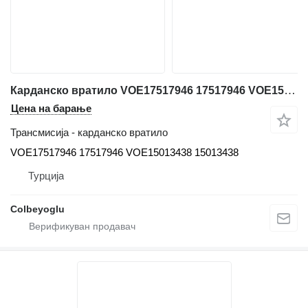
Карданско вратило VOE17517946 17517946 VOE15013438 15013438 за зглобен дампер Volvo A25-A30-A35-A40
Цена на барање
Трансмисија - карданско вратило
VOE17517946 17517946 VOE15013438 15013438
Турција
Colbeyoglu