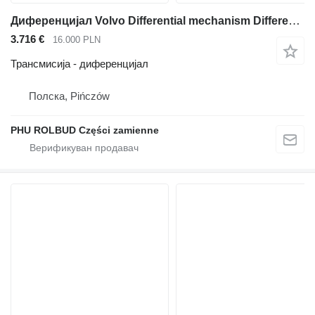
Диференцијал Volvo Differential mechanism Differentialgetriebegear Part за зглобен дампер Volvo A20 A25 A30
3.716 €
16.000 PLN
Трансмисија - диференцијал
Полска, Pińczów
PHU ROLBUD Części zamienne