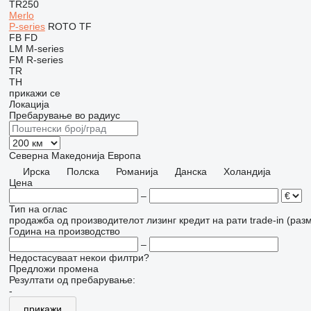
TR250
Merlo
P-series
ROTO
TF
FB
FD
LM
M-series
FM
R-series
TR
TH
прикажи се
Локација
Пребарување во радиус
Северна Македонија
Европа
Ирска
Полска
Романија
Данска
Холандија
Цена
–
Тип на оглас
продажба
од производителот
лизинг
кредит
на рати
trade-in (раз
Година на производство
–
Недостасуваат некои филтри?
Предложи промена
Резултати од пребарување:
-
прикажи