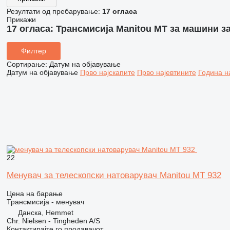
Резултати од пребарување:
17 огласа
Прикажи
17 огласа:
Трансмисија Manitou MT за машини з
Филтер
Сортирање
:
Датум на објавување
Датум на објавување
Прво најскапите
Прво најевтините
Година н
22
Менувач за телескопски натоварувач Manitou MT 932
Цена на барање
Трансмисија - менувач
Данска, Hemmet
Chr. Nielsen - Tingheden A/S
Контактирајте го продавачот