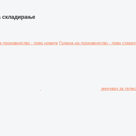
а складирање
а производство - прво новите
Година на производство - прво старит
менувач за теле