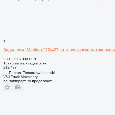
1
Задна оска Manitou 212/427 за телескопски натоварува
3.716 €
16.000 PLN
Трансмисија - задна оска
212/427
Полска, Tomaszów Lubelski
V&J Truck Machinery
Контактирајте го продавачот