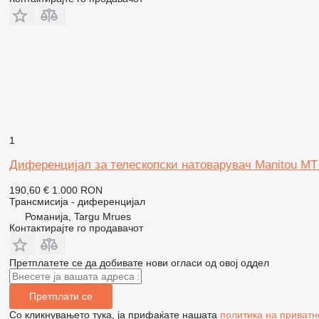
1
Диференцијал за телескопски натоварувач Manitou MT
190,60 €
1.000 RON
Трансмисија - диференцијал
Романија, Targu Mrues
Контактирајте го продавачот
Претплатете се да добивате нови огласи од овој оддел
Претплати се
Со кликнувањето тука, ја прифаќате нашата
политика на приватн