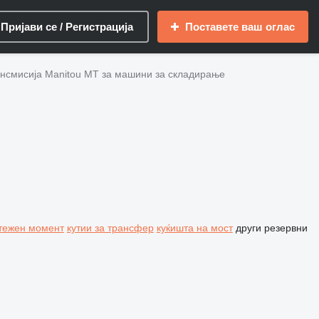
Пријави се / Регистрација
Поставете ваш оглас
нсмисија Manitou MT за машини за складирање
ртежен момент
кутии за трансфер
куќишта на мост
други резервни