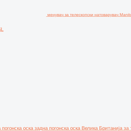
менувач за телескопски натоварувач Mani
SL
а погонска оска задна погонска оска Велика Британија з