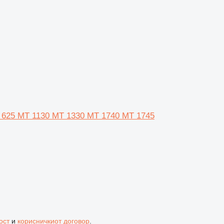
 625 MT 1130 MT 1330 MT 1740 MT 1745
ост
и
корисничкиот договор
.