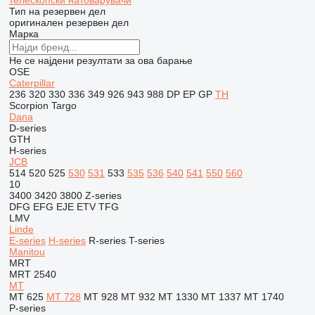
телескопски натоварувачи
Тип на резервен дел
оригинален резервен дел
Марка
Не се најдени резултати за ова барање
OSE
Caterpillar
236
320
330
336
349
926
943
988
DP
EP
GP
TH
Scorpion
Targo
Dana
D-series
GTH
H-series
JCB
514
520
525
530
531
533
535
536
540
541
550
560
10
3400
3420
3800
Z-series
DFG
EFG
EJE
ETV
TFG
LMV
Linde
E-series
H-series
R-series
T-series
Manitou
MRT
MRT 2540
MT
MT 625
MT 728
MT 928
MT 932
MT 1330
MT 1337
MT 1740
P-series