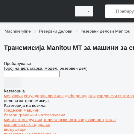
Machineryline
Резервни делови
Резервни делови Manitou
Трансмисија Manitou MT за машини за 
Пребарување
(број на дел, марка, модел, резервен дел)
Категорија
менувачи
секундарни вратила
диференцијали
кардански вратила
делови за трансмисија
Категорија на возила
градежни машини
багери
градежни натоварувачи
мини натоварувачи
телескопски натоварувачи на тркала
машини за складирање
виљушкари