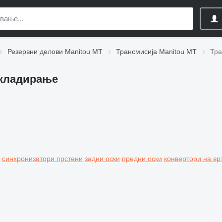
Резервни делови Manitou MT
Трансмисија Manitou MT
Тра
складирање
синхронизатори прстени
задни оски
предни оски
конвертори на в