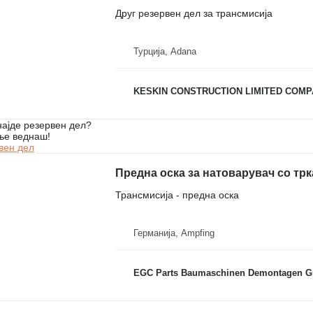
Друг резервен дел за трансмисија
Турција, Adana
KESKIN CONSTRUCTION LIMITED COM
ајде резервен дел?
ње веднаш!
вен дел
Предна оска за натоварувач со трк
Трансмисија - предна оска
Германија, Ampfing
EGC Parts Baumaschinen Demontagen 