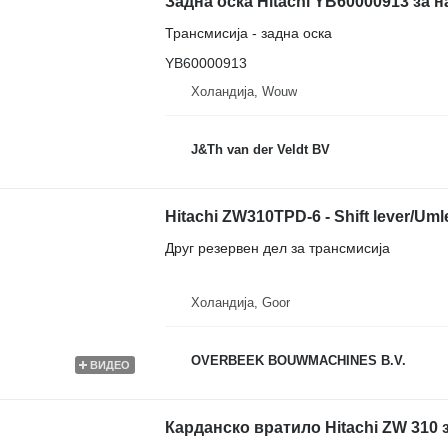
Трансмисија - задна оска
YB60000913
Холандија, Wouw
J&Th van der Veldt BV
Hitachi ZW310TPD-6 - Shift lever/U
Друг резервен дел за трансмисија
Холандија, Goor
OVERBEEK BOUWMACHINES B.V.
ВИДЕО
Карданско вратило Hitachi ZW 310 з