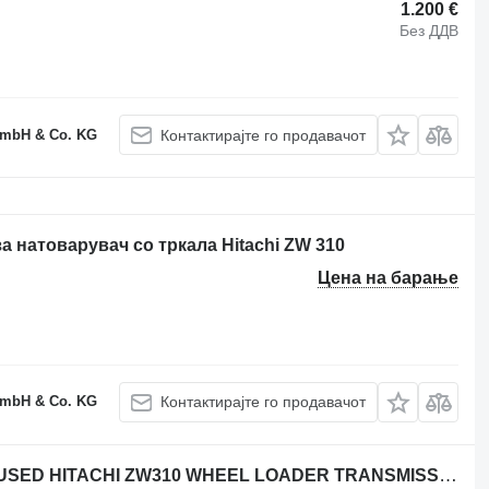
1.200 €
Без ДДВ
GmbH & Co. KG
Контактирајте го продавачот
а натоварувач со тркала Hitachi ZW 310
Цена на барање
GmbH & Co. KG
Контактирајте го продавачот
Друг резервен дел за трансмисија USED HITACHI ZW310 WHEEL LOADER TRANSMISSION REDUCER HOUSING CASE COVER за натоварувач со тркала Hitachi ZW 310