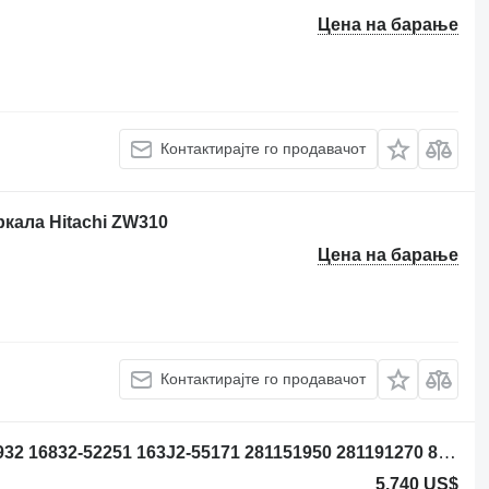
Цена на барање
Контактирајте го продавачот
ркала Hitachi ZW310
Цена на барање
Контактирајте го продавачот
Куќиште за замаец Hitachi 163J2-53932 16832-52251 163J2-55171 281151950 281191270 8980410660 8981660120 за натоварувач со тркала
5.740 US$