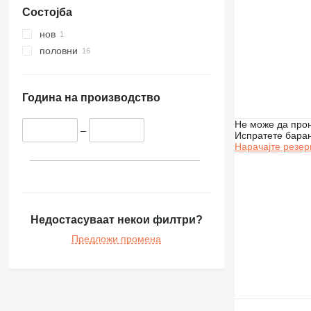
Состојба
нов
половни
Година на производство
Не може да прон
–
Испратете бара
Нарачајте резер
Недостасуваат некои филтри?
Предложи промена