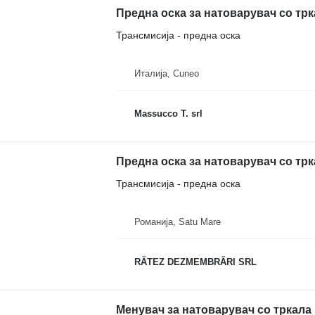
Предна оска за натоварувач со трк
Трансмисија - предна оска
Италија, Cuneo
Massucco T. srl
Предна оска за натоварувач со трк
Трансмисија - предна оска
Романија, Satu Mare
RĂTEZ DEZMEMBRĂRI SRL
Менувач за натоварувач со тркала 