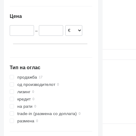
Холандија
Турција
973
TM
Италија
Оман
980
Цена
Германија
982
988
–
990
992
D series
F-series
GC
Тип на оглас
IT
TH
продажба
од производителот
лизинг
кредит
на рати
trade-in (размена со доплата)
размена