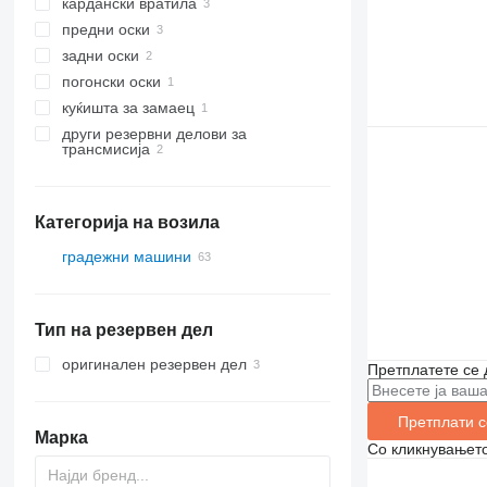
кардански вратила
предни оски
задни оски
погонски оски
куќишта за замаец
други резервни делови за
трансмисија
Категорија на возила
градежни машини
багери
кранови
багери-натоварувачи
Тип на резервен дел
градежни натоварувачи
миди багери
кранови гасеничари
други градежни машини
натоварувачи со тркала
оригинален резервен дел
Претплатете се 
Претплати с
Марка
Со кликнувањето