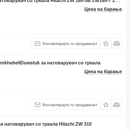
Задна оска Hitachi YB60000913 за натоварувач со тркала Hitachi ZW 180-5B ZW180-7 ZX180-6
Цена на барање
Контактирајте го продавачот
mlenkhebel/Duwstuk за натоварувач со тркала
Цена на барање
Контактирајте го продавачот
а натоварувач со тркала Hitachi ZW 310