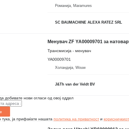
Романија, Maramures
SC BAUMACHINE ALEXA RATEZ SRL
Менувач ZF YA00009701 за натовару
Трансмисија - менувач
YA00009701
Холандија, Wouw
J&Th van der Veldt BV
да добивате нови огласи од овој оддел
е
 тука, ја прифаќате нашата
политика на приватност
и
корисничкиот