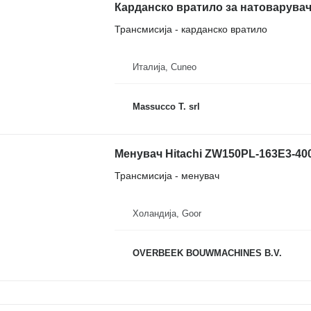
Карданско вратило за натоварувач 
Трансмисија - карданско вратило
Италија, Cuneo
Massucco T. srl
Менувач Hitachi ZW150PL-163E3-400
Трансмисија - менувач
Холандија, Goor
OVERBEEK BOUWMACHINES B.V.