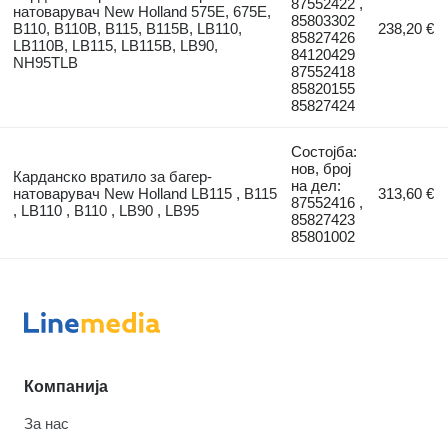
87552422 ,
натоварувач New Holland 575E, 675E,
85803302
B110, B110B, B115, B115B, LB110,
238,20 €
85827426
LB110B, LB115, LB115B, LB90,
84120429
NH95TLB
87552418
85820155
85827424
Состојба:
нов, број
Карданско вратило за багер-
на дел:
натоварувач New Holland LB115 , B115
313,60 €
87552416 ,
, LB110 , B110 , LB90 , LB95
85827423
85801002
Компанија
За нас