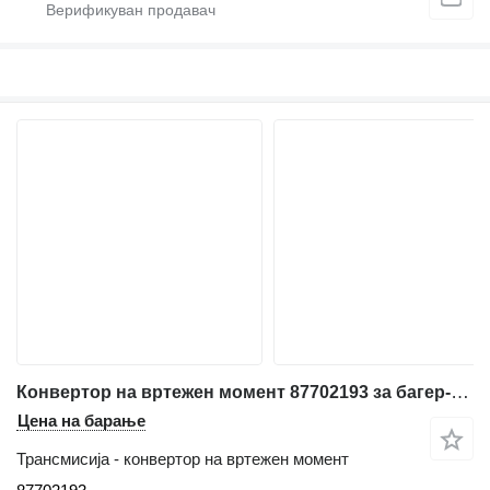
Конвертор на вртежен момент 87702193 за багер-натоварувач New Holland B110C
Цена на барање
Трансмисија - конвертор на вртежен момент