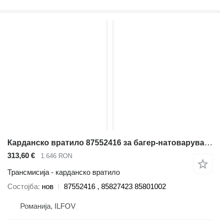
Карданско вратило 87552416 за багер-натоварувач New Holland LB115 , B115 , LB110 , B110 , LB90 , LB95
313,60 €
1.646 RON
Трансмисија - карданско вратило
Состојба
нов
87552416 , 85827423 85801002
Романија, ILFOV