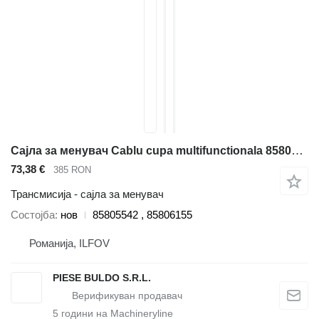
Сајла за менувач Cablu cupa multifunctionala 85805542 за багер-натоварувач New Holland B100 , B110 , B200 , B95 FB100 , FB100.2 , FB110 , FB110.2 , FB200 , FB200.2 , FB90 , FB90.2 , LB110 , LB110.B , LB115 , LB115.B , LB75 , LB75.B , LB85 , LB90 , LB90.B , LB95.B NH75 , NH85 , NH95 , B90.B , B100.B , B110.B , B115.B , 695SM
73,38 €
385 RON
Трансмисија - сајла за менувач
Состојба
нов
85805542 , 85806155
Романија, ILFOV
PIESE BULDO S.R.L.
5
години на Machineryline