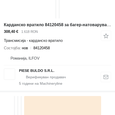
Карданско вратило 84120458 за багер-натоварувач New Holland B110B , B95CTC , B110B , B100BLR , B100BTC
308,40 €
1.618 RON
Трансмисија - карданско вратило
Состојба
нов
84120458
Романија, ILFOV
PIESE BULDO S.R.L.
5
години на Machineryline