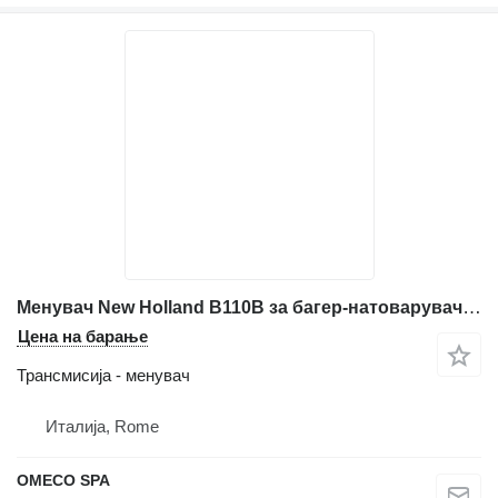
Менувач New Holland B110B за багер-натоварувач New Holland B110B
Цена на барање
Трансмисија - менувач
Италија, Rome
OMECO SPA