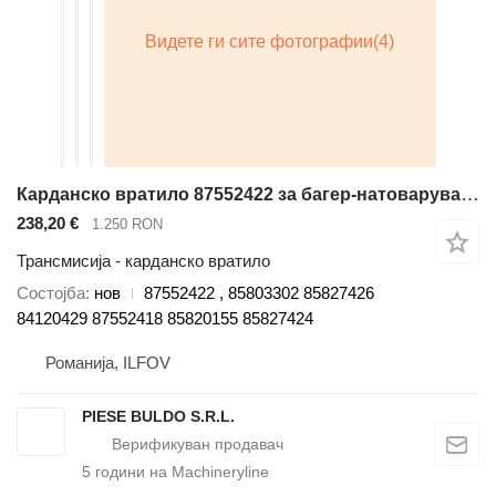
Карданско вратило 87552422 за багер-натоварувач New Holland 575E, 675E, B110, B110B, B115, B115B, LB110, LB110B, LB115, LB115B, LB90, NH95TLB
238,20 €
1.250 RON
Трансмисија - карданско вратило
Состојба
нов
87552422 , 85803302 85827426
84120429 87552418 85820155 85827424
Романија, ILFOV
PIESE BULDO S.R.L.
5
години на Machineryline