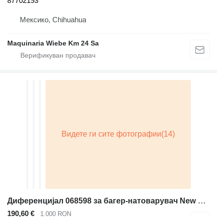
87702193
Мексико, Chihuahua
Maquinaria Wiebe Km 24 Sa
Диференцијал 068598 за багер-натоварувач New Holland B100B, B100BLR, B100BTC, B100C, B100CLR, B100CTC, B100D, B110BTC, B110C, B110D, B90B, B90BLR, B90BTC, B90C, B95B, B95BTC, B95C
190,60 €
1.000 RON