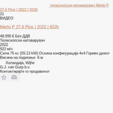
телескопски натоварувач Merlo P
27.6 Plus | 2022 | 922h
21
ВИДЕО
Merlo P 27.6 Plus | 2022 | 922h
48.995 €
Без ДДВ
Телескопски натоварувач
2022
922 м/ч
Сила
75 кс (55.13 kW)
Оскина конфигурација
4x4
Гориво
дизел
Висина на подигање
6 м
Холандија, Wijhe
G.J. van Gurp b.v.
Контактирајте го продавачот