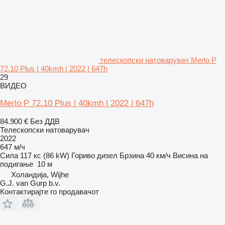
телескопски натоварувач Merlo P
72.10 Plus | 40kmh | 2022 | 647h
29
ВИДЕО
Merlo P 72.10 Plus | 40kmh | 2022 | 647h
84.900 €
Без ДДВ
Телескопски натоварувач
2022
647 м/ч
Сила
117 кс (86 kW)
Гориво
дизел
Брзина
40 км/ч
Висина на
подигање
10 м
Холандија, Wijhe
G.J. van Gurp b.v.
Контактирајте го продавачот