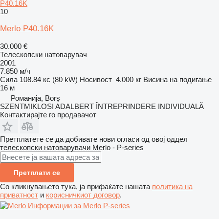
P40.16K
10
Merlo P40.16K
30.000 €
Телескопски натоварувач
2001
7.850 м/ч
Сила
108.84 кс (80 kW)
Носивост
4.000 кг
Висина на подигање
16 м
Романија, Borș
SZENTMIKLOSI ADALBERT ÎNTREPRINDERE INDIVIDUALĂ
Контактирајте го продавачот
Претплатете се да добивате нови огласи од овој оддел
телескопски натоварувачи
Merlo - P-series
Претплати се
Со кликнувањето тука, ја прифаќате нашата
политика на
приватност
и
корисничкиот договор
.
Информации за Merlo P-series