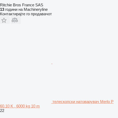
Ritchie Bros France SAS
13
години на Machineryline
Контактирајте го продавачот
телескопски натоварувач Merlo P
60.10 K , 6000 kg 10 m
22