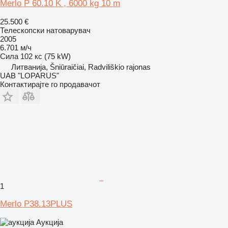
Merlo P 60.10 K , 6000 kg 10 m
25.500 €
Телескопски натоварувач
2005
6.701 м/ч
Сила
102 кс (75 kW)
Литванија, Šniūraičiai, Radviliškio rajonas
UAB "LOPARUS"
Контактирајте го продавачот
1
Merlo P38.13PLUS
Аукција