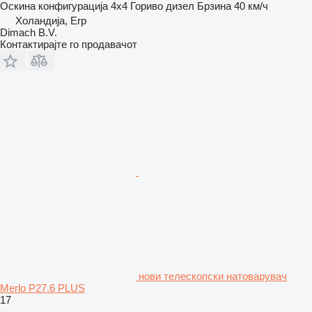
Оскина конфигурација
4x4
Гориво
дизел
Брзина
40 км/ч
Холандија, Erp
Dimach B.V.
Контактирајте го продавачот
нови телескопски натоварувач
Merlo P27.6 PLUS
17