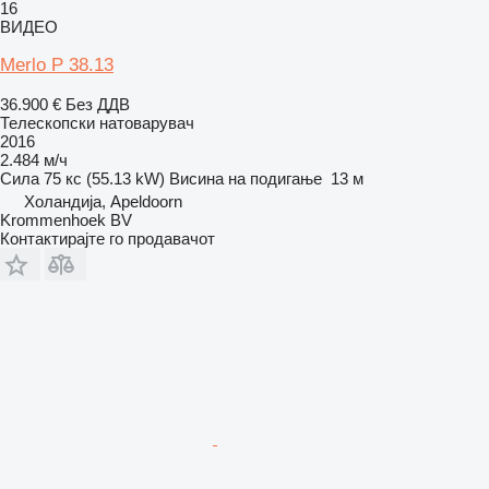
16
ВИДЕО
Merlo P 38.13
36.900 €
Без ДДВ
Телескопски натоварувач
2016
2.484 м/ч
Сила
75 кс (55.13 kW)
Висина на подигање
13 м
Холандија, Apeldoorn
Krommenhoek BV
Контактирајте го продавачот