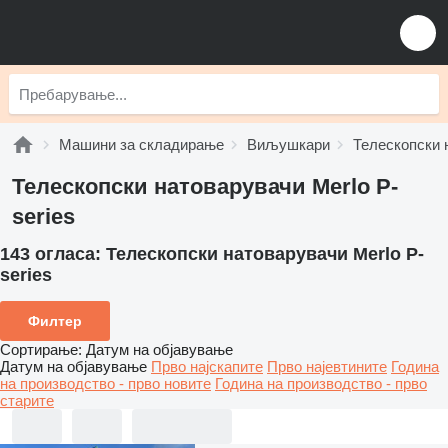
Машини за складирање
Виљушкари
Телескопски 
Телескопски натоварувачи Merlo P-
series
143 огласа:
Телескопски натоварувачи Merlo P-
series
Филтер
Сортирање
:
Датум на објавување
Датум на објавување
Прво најскапите
Прво најевтините
Година
на производство - прво новите
Година на производство - прво
старите