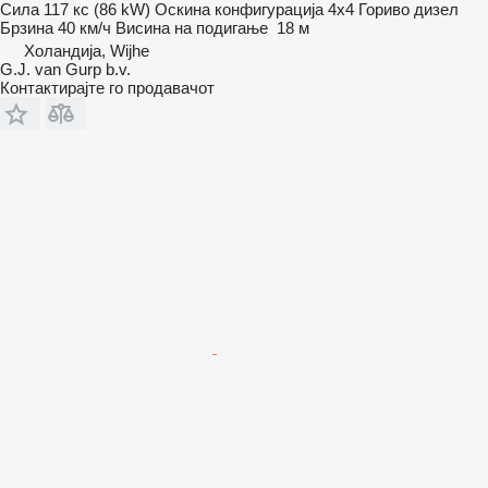
Сила
117 кс (86 kW)
Оскина конфигурација
4x4
Гориво
дизел
Брзина
40 км/ч
Висина на подигање
18 м
Холандија, Wijhe
G.J. van Gurp b.v.
Контактирајте го продавачот