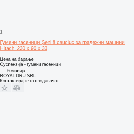
1
Гумени гасеници Șenilă cauciuc за градежни машини
Hitachi 230 x 96 x 33
Цена на барање
Суспензија - гумени гасеници
Романија
ROYAL DRU SRL
Контактирајте го продавачот