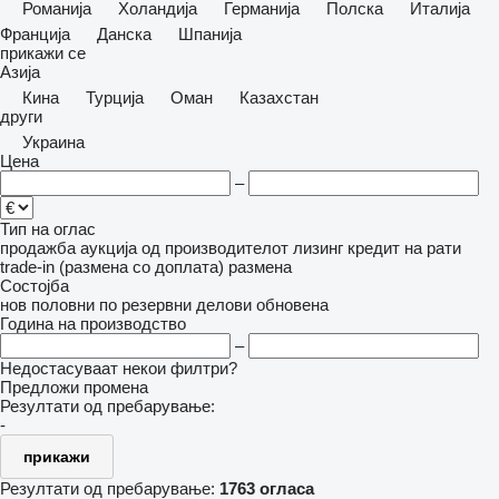
Романија
Холандија
Германија
Полска
Италија
Франција
Данска
Шпанија
прикажи се
Азија
Кина
Турција
Оман
Казахстан
други
Украина
Цена
–
Тип на оглас
продажба
аукција
од производителот
лизинг
кредит
на рати
trade-in (размена со доплата)
размена
Состојба
нов
половни
по резервни делови
обновена
Година на производство
–
Недостасуваат некои филтри?
Предложи промена
Резултати од пребарување:
-
прикажи
Резултати од пребарување:
1763 огласа