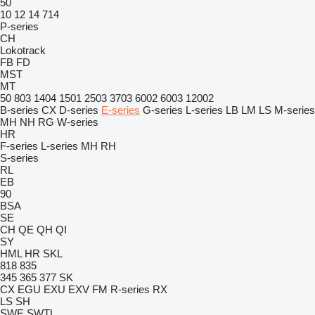
50
10
12
14
714
P-series
CH
Lokotrack
FB
FD
MST
MT
50
803
1404
1501
2503
3703
6002
6003
12002
B-series
CX
D-series
E-series
G-series
L-series
LB
LM
LS
M-series
MH
NH
RG
W-series
HR
F-series
L-series
MH
RH
S-series
RL
EB
90
BSA
SE
CH
QE
QH
QI
SY
HML
HR
SKL
818
835
345
365
377
SK
CX
EGU
EXU
EXV
FM
R-series
RX
LS
SH
SWE
SWTL