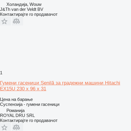
Холандија, Wouw
J&Th van der Veldt BV
Контактирајте го продавачот
1
Гумени гасеници Șenilă за градежни машини Hitachi
EX15U 230 x 96 x 31
Цена на барање
Суспензија - гумени гасеници
Романија
ROYAL DRU SRL
Контактирајте го продавачот