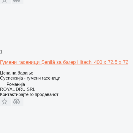
1
Гумени гасеници Șenilă за багер Hitachi 400 x 72.5 x 72
Цена на барање
Суспензија - гумени гасеници
Романија
ROYAL DRU SRL
Контактирајте го продавачот