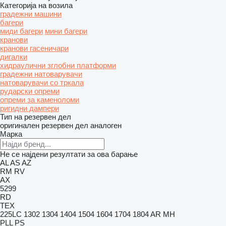
Категорија на возила
градежни машини
багери
миди багери
мини багери
кранови
кранови гасеничари
дигалки
хидраулични зглобни платформи
градежни натоварувачи
натоварувачи со тркала
рударски опреми
опреми за каменоломи
ригидни дампери
Тип на резервен дел
оригинален резервен дел
аналоген
Марка
Не се најдени резултати за ова барање
AL
AS
AZ
RM
RV
AX
5299
RD
TEX
225LC
1302
1304
1404
1504
1604
1704
1804
AR
MH
PLL
PS