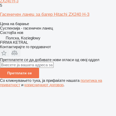
ZX240 H-3
5
Гасеничен ланец за багер Hitachi ZX240 H-3
Цена на барање
Суспензија - гасеничен ланец
Состојба
нов
Полска, Koziegłowy
FIRMA KETRAL
Контактирајте го продавачот
Претплатете се да добивате нови огласи од овој оддел
Претплати се
Со кликнувањето тука, ја прифаќате нашата
политика на
приватност
и
корисничкиот договор
.