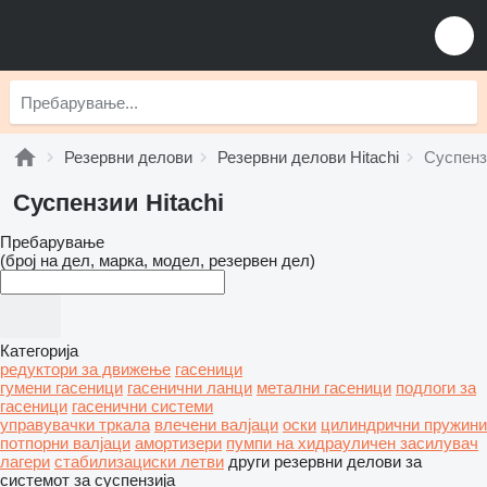
Резервни делови
Резервни делови Hitachi
Суспензи
Суспензии Hitachi
Пребарување
(број на дел, марка, модел, резервен дел)
Категорија
редуктори за движење
гасеници
гумени гасеници
гасенични ланци
метални гасеници
подлоги за
гасеници
гасенични системи
управувачки тркала
влечени валјаци
оски
цилиндрични пружини
потпорни валјаци
амортизери
пумпи на хидрауличен засилувач
лагери
стабилизациски летви
други резервни делови за
системот за суспензија