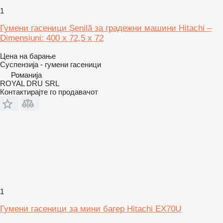
1
Гумени гасеници Șenilă за градежни машини Hitachi –
Dimensiuni: 400 x 72,5 x 72
Цена на барање
Суспензија - гумени гасеници
Романија
ROYAL DRU SRL
Контактирајте го продавачот
1
Гумени гасеници за мини багер Hitachi EX70U