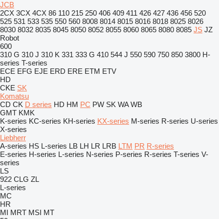
JCB
2CX
3CX
4CX
86
110
215
250
406
409
411
426
427
436
456
520
525
531
533
535
550
560
8008
8014
8015
8016
8018
8025
8026
8030
8032
8035
8045
8050
8052
8055
8060
8065
8080
8085
JS
JZ
Robot
600
310 G
310 J
310 K
331
333 G
410
544 J
550
590
750
850
3800
H-
series
T-series
ECE
EFG
EJE
ERD
ERE
ETM
ETV
HD
CKE
SK
Komatsu
CD
CK
D series
HD
HM
PC
PW
SK
WA
WB
GMT
KMK
K-series
KC-series
KH-series
KX-series
M-series
R-series
U-series
X-series
Liebherr
A-series
HS
L-series
LB
LH
LR
LRB
LTM
PR
R-series
E-series
H-series
L-series
N-series
P-series
R-series
T-series
V-
series
LS
922
CLG
ZL
L-series
MC
HR
MI
MRT
MSI
MT