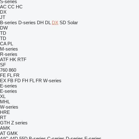
S-series
AC
CC
HC
DX
JT
B-series
D-series
DH
DL
DX
SD
Solar
DW
TD
TD
CA
PL
M-series
R-series
ATF
HK
RTF
SF
760
860
FE
FL
FR
EX
FB
FD
FH
FL
FR
W-series
E-series
E-series
XL
MHL
W-series
HRE
RT
GTH
Z series
AMK
AT
GMK
44C
44D
55D
B-series
C-series
D-series
E-series