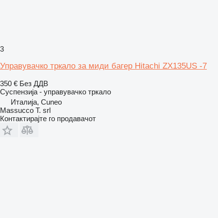
3
Управувачко тркало за миди багер Hitachi ZX135US -7
350 €
Без ДДВ
Суспензија - управувачко тркало
Италија, Cuneo
Massucco T. srl
Контактирајте го продавачот