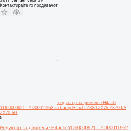
J&Th van der Veldt BV
Контактирајте го продавачот
редуктор за движење Hitachi
YD60000921 - YD00011952 за багер Hitachi ZX80 ZX75 ZX70-5A
ZX70-5G
5
Редуктор за движење Hitachi YD60000921 - YD00011952