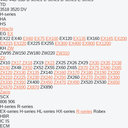
TD
3518
3520
DV
H-series
HA
HS
Hitachi
EG
EX
EX22
EX40
EX60
EX75
EX100
EX120
EX135
EX160
EX165
EX200
EX215
EX220
EX225
EX255
EX300
EX400
EX800
EX1200
KH
ZW
ZW95
ZW150
ZW180
ZW220
ZW310
ZX
ZX10
ZX17
ZX18
ZX19
ZX22
ZX25
ZX26
ZX29
ZX30
ZX35
ZX38
ZX40
ZX48
ZX50
ZX52
ZX55
ZX60
ZX65
ZX70
ZX75
ZX80
ZX85
ZX120
ZX130
ZX135
ZX140
ZX160
ZX170
ZX180
ZX190
ZX200
ZX210
ZX225
ZX230
ZX240
ZX250
ZX260
ZX270
ZX280
ZX300
ZX330
ZX350
ZX400
ZX450
ZX470
ZX490
ZX520
ZX530
ZX650
ZX670
ZX690
ZX870
ZX890
Zaxis
SCX
806
906
H-series
R-series
EX-series
H-series
HL-series
HX-series
R-series
Robex
HBR
IC
IS
ECM