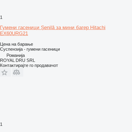
1
Гумени гасеници Șenilă за мини багер Hitachi
EX60URG21
Цена на барање
Суспензија - гумени гасеници
Романија
ROYAL DRU SRL
Контактирајте го продавачот
1