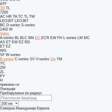
ATF
TB
TL
7200
AC
HR
TA
TC
TL
TW
LEO30T
LEO36T
BC
D-series
S-series
1402
W
Volvo
A-series
BL
BLC
BM
EC
ECR
EW
FH
L-series
LM
MC
AS
ET
EW
EZ
RD
ET
EZ
WG
SF
W-series
B-series
C-series
SV
V-series
Vio
YM
YC
ZM
ZL
PY
H
прикажи се
Локација
Пребарување во радиус
Северна Македонија
Европа