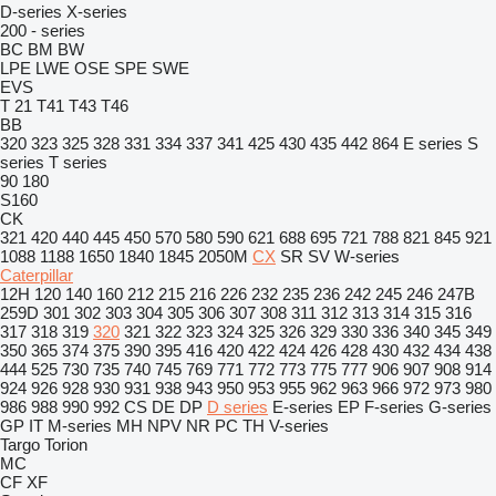
D-series
X-series
200 - series
BC
BM
BW
LPE
LWE
OSE
SPE
SWE
EVS
T 21
T41
T43
T46
BB
320
323
325
328
331
334
337
341
425
430
435
442
864
E series
S
series
T series
90
180
S160
CK
321
420
440
445
450
570
580
590
621
688
695
721
788
821
845
921
1088
1188
1650
1840
1845
2050M
CX
SR
SV
W-series
Caterpillar
12H
120
140
160
212
215
216
226
232
235
236
242
245
246
247B
259D
301
302
303
304
305
306
307
308
311
312
313
314
315
316
317
318
319
320
321
322
323
324
325
326
329
330
336
340
345
349
350
365
374
375
390
395
416
420
422
424
426
428
430
432
434
438
444
525
730
735
740
745
769
771
772
773
775
777
906
907
908
914
924
926
928
930
931
938
943
950
953
955
962
963
966
972
973
980
986
988
990
992
CS
DE
DP
D series
E-series
EP
F-series
G-series
GP
IT
M-series
MH
NPV
NR
PC
TH
V-series
Targo
Torion
MC
CF
XF