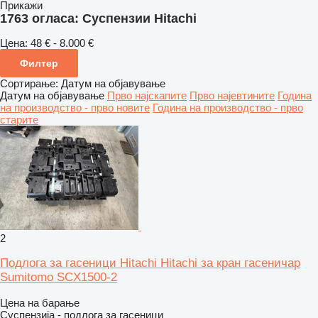
Прикажи
1763 огласа:
Суспензии Hitachi
Цена:
48 € - 8.000 €
Филтер
Сортирање
:
Датум на објавување
Датум на објавување
Прво најскапите
Прво најевтините
Година
на производство - прво новите
Година на производство - прво
старите
2
Подлога за гасеници Hitachi Hitachi за кран гасеничар
Sumitomo SCX1500-2
Цена на барање
Суспензија - подлога за гасеници