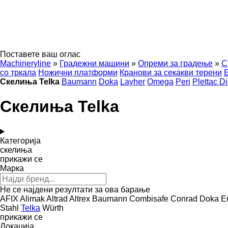
Поставете ваш оглас
Machineryline
»
Градежни машини
»
Опреми за градење
»
С
со тркала
Ножични платформи
Кранови за секакви терени
Скелиња Telka
Baumann
Doka
Layher
Omega
Peri
Plettac Di
Скелиња Telka
Категорија
скелиња
прикажи се
Марка
Не се најдени резултати за ова барање
AFIX
Alimak
Altrad
Altrex
Baumann
Combisafe
Conrad
Doka
E
Stahl
Telka
Würth
прикажи се
Локација