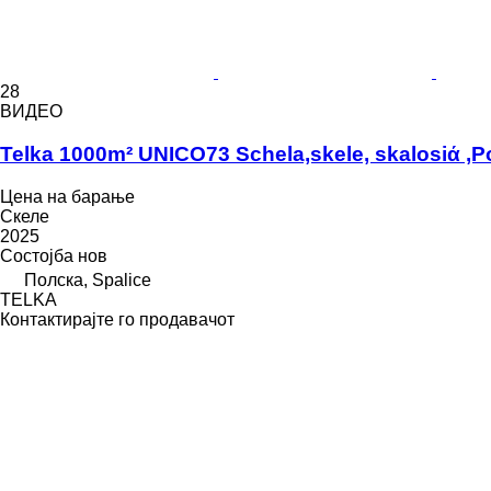
28
ВИДЕО
Telka 1000m² UNICO73 Schela,skele, skalosiά ,Po
Цена на барање
Скеле
2025
Состојба
нов
Полска, Spalice
TELKA
Контактирајте го продавачот