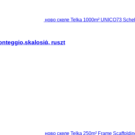
ново скеле Telka 1000m² UNICO73 Schela,s
nteggio,skalosiά, ruszt
ново скеле Telka 250m² Frame Scaffoldi