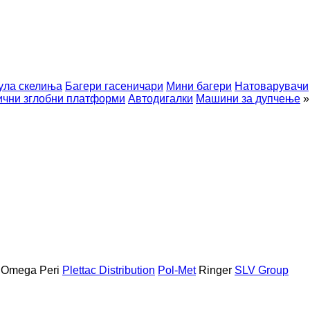
ула скелиња
Багери гасеничари
Мини багери
Натоварувачи
чни зглобни платформи
Автодигалки
Машини за дупчење
»
Omega
Peri
Plettac Distribution
Pol-Met
Ringer
SLV Group