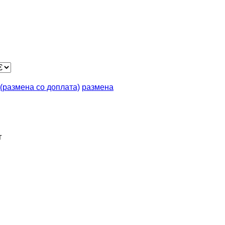
n (размена со доплата)
размена
г