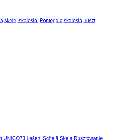
kele, skalosiά ,Ponteggio,skalosiά, ruszt
ng UNICO73 Lešení Schelă Skela Rusztowanie