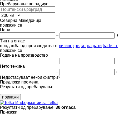
Пребарување во радиус
Северна Македонија
прикажи се
Цена
–
Тип на оглас
продажба
од производителот
лизинг
кредит
на рати
trade-i
прикажи се
Година на производство
–
Нето тежина
–
к
Недостасуваат некои филтри?
Предложи промена
Резултати од пребарување:
-
прикажи
Информации за Telka
Резултати од пребарување:
30 огласа
Прикажи