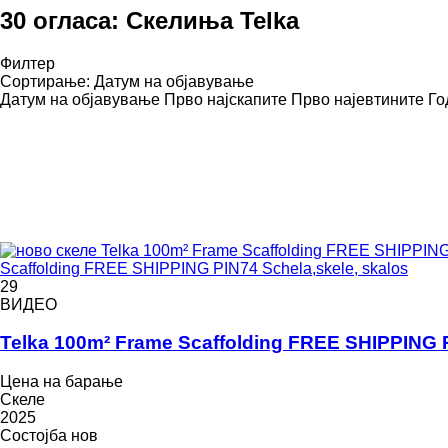
30 огласа:
Скелиња Telka
Филтер
Сортирање
:
Датум на објавување
Датум на објавување
Прво најскапите
Прво најевтините
Го
Scaffolding FREE SHIPPING PIN74 Schela,skele, skalos
29
ВИДЕО
Telka 100m² Frame Scaffolding FREE SHIPPING P
Цена на барање
Скеле
2025
Состојба
нов