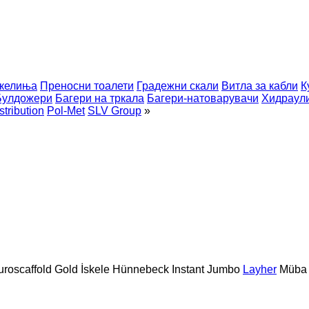
келиња
Преносни тоалети
Градежни скали
Витла за кабли
К
Булдожери
Багери на тркала
Багери-натоварувачи
Хидраули
stribution
Pol-Met
SLV Group
»
uroscaffold
Gold İskele
Hünnebeck
Instant
Jumbo
Layher
Müba