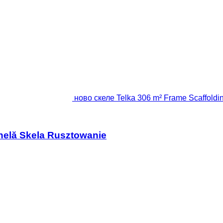
ново скеле Telka 306 m² Frame Scaffold
helă Skela Rusztowanie