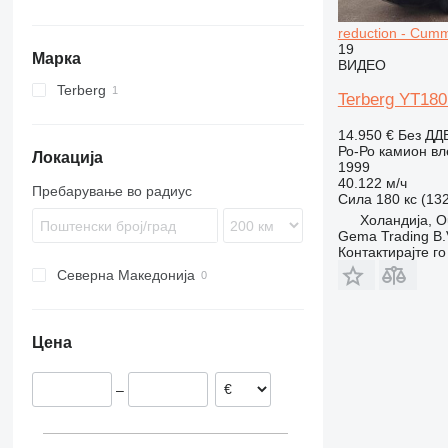
reduction - Cummi
19
Марка
ВИДЕО
Terberg
Terberg YT180 
YT
14.950 €
Без ДД
Ро-Ро камион вл
Локација
1999
40.122 м/ч
Пребарување во радиус
Сила
180 кс (13
Холандија, O
Gema Trading B.
Контактирајте г
Северна Македонија
Цена
–