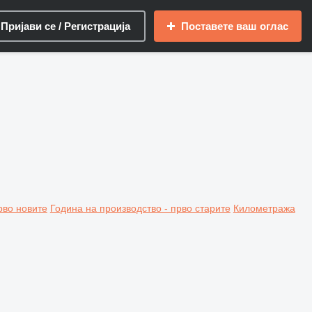
Пријави се / Регистрација
Поставете ваш оглас
рво новите
Година на производство - прво старите
Километража