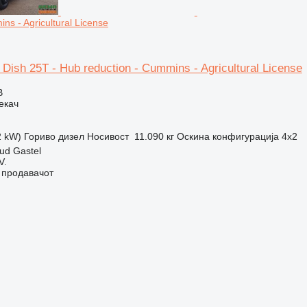
ns - Agricultural License
Dish 25T - Hub reduction - Cummins - Agricultural License
В
екач
2 kW)
Гориво
дизел
Носивост
11.090 кг
Оскина конфигурација
4x2
ud Gastel
V.
о продавачот