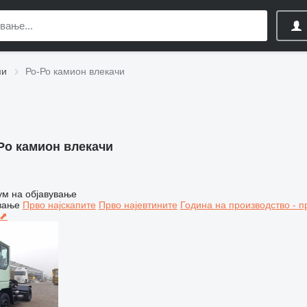
ми
Ро-Ро камион влекачи
Ро камион влекачи
ум на објавување
вање
Прво најскапите
Прво најевтините
Година на производство - п
 ⬈