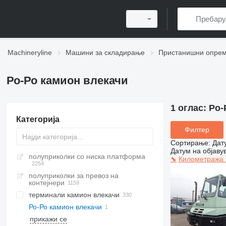
Machineryline
Машини за складирање
Пристанишни опре
Ро-Ро камион влекачи
1 оглас:
Ро-
Категорија
Филтер
Сортирање
:
Дат
Датум на објаву
полуприколки со ниска платформа
⬊
Километража
полуприколки за превоз на
контејнери
терминали камион влекачи
Ро-Ро камион влекачи
прикажи се