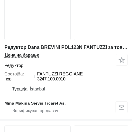
Редуктор Dana BREVINI PDL123N FANTUZZI за товарач на контејнери Fantuzzi Reggiane MHC40-MHC65-MHC115
Цена на барање
Редуктор
Состојба
FANTUZZI REGGIANE
нов
3247.100.0010
Турција, İstanbul
Mina Makina Servis Ticaret As.