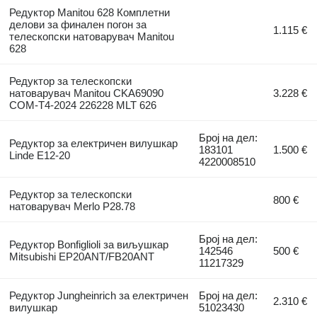
Редуктор Manitou 628 Комплетни
делови за финален погон за
1.115 €
телескопски натоварувач Manitou
628
Редуктор за телескопски
натоварувач Manitou CKA69090
3.228 €
COM-T4-2024 226228 MLT 626
Број на дел:
Редуктор за електричен вилушкар
183101
1.500 €
Linde E12-20
4220008510
Редуктор за телескопски
800 €
натоварувач Merlo P28.78
Број на дел:
Редуктор Bonfiglioli за виљушкар
142546
500 €
Mitsubishi EP20ANT/FB20ANT
11217329
Редуктор Jungheinrich за електричен
Број на дел:
2.310 €
вилушкар
51023430