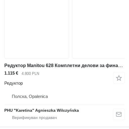
Редуктор Manitou 628 Комплетни делови за финален погон за телескопски натоварувач Manitou 628
1.115 €
4.800 PLN
Редуктор
Полска, Opalenica
PHU "Karetina" Agnieszka Wilczyńska