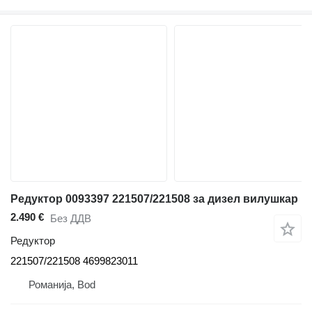
Редуктор 0093397 221507/221508 за дизел вилушкар
2.490 €
Без ДДВ
Редуктор
221507/221508 4699823011
Романија, Bod