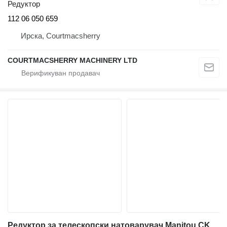
Редуктор
112 06 050 659
Ирска, Courtmacsherry
COURTMACSHERRY MACHINERY LTD
Редуктор за телескопски натоварувач Manitou CKA69090 COM-T4-2024 226228 MLT 626