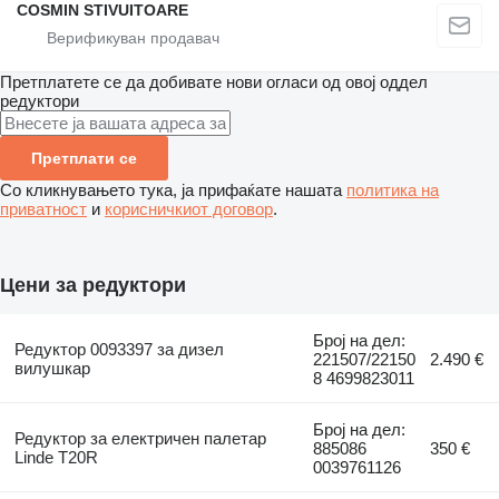
COSMIN STIVUITOARE
Претплатете се да добивате нови огласи од овој оддел
редуктори
Претплати се
Со кликнувањето тука, ја прифаќате нашата
политика на
приватност
и
корисничкиот договор
.
Цени за редуктори
Број на дел:
Редуктор 0093397 за дизел
221507/22150
2.490 €
вилушкар
8 4699823011
Број на дел:
Редуктор за електричен палетар
885086
350 €
Linde T20R
0039761126