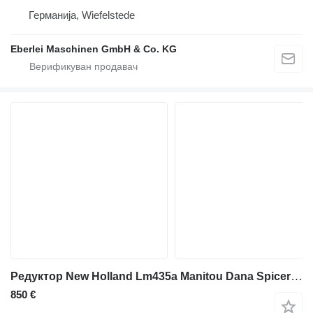
Германија, Wiefelstede
Eberlei Maschinen GmbH & Co. KG
Редуктор New Holland Lm435a Manitou Dana Spicer Hat, Hub Gear Carrier 85824862, 212.0 112 06 050 659 за телескопски натоварувач New Holland Lm435a
850 €