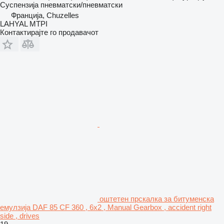
Суспензија
пневматски/пневматски
Франција, Chuzelles
LAHYAL MTPI
Контактирајте го продавачот
оштетен прскалка за битуменска
емулзија DAF 85 CF 360 , 6x2 , Manual Gearbox , accident right
side , drives