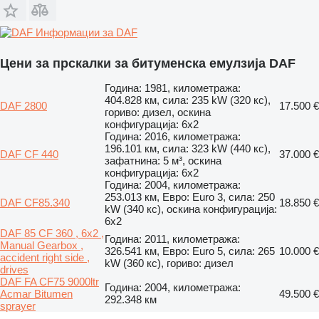
Информации за DAF
Цени за прскалки за битуменска емулзија DAF
Година: 1981, километража:
404.828 км, сила: 235 kW (320 кс),
DAF 2800
17.500 €
гориво: дизел, оскина
конфигурација: 6x2
Година: 2016, километража:
196.101 км, сила: 323 kW (440 кс),
DAF CF 440
37.000 €
зафатнина: 5 м³, оскина
конфигурација: 6x2
Година: 2004, километража:
253.013 км, Евро: Euro 3, сила: 250
DAF CF85.340
18.850 €
kW (340 кс), оскина конфигурација:
6x2
DAF 85 CF 360 , 6x2 ,
Година: 2011, километража:
Manual Gearbox ,
326.541 км, Евро: Euro 5, сила: 265
10.000 €
accident right side ,
kW (360 кс), гориво: дизел
drives
DAF FA CF75 9000ltr
Година: 2004, километража:
Acmar Bitumen
49.500 €
292.348 км
sprayer