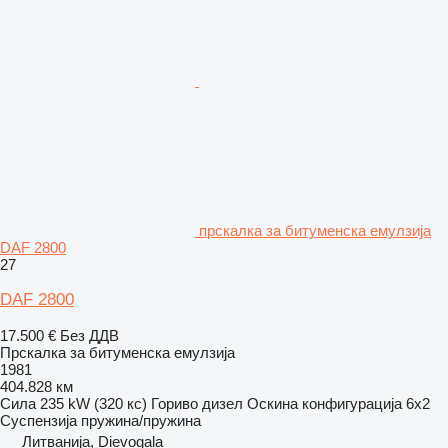
прскалка за битуменска емулзија
DAF 2800
27
DAF 2800
17.500 €
Без ДДВ
Прскалка за битуменска емулзија
1981
404.828 км
Сила
235 kW (320 кс)
Гориво
дизел
Оскина конфигурација
6x2
Суспензија
пружина/пружина
Литванија, Dievogala