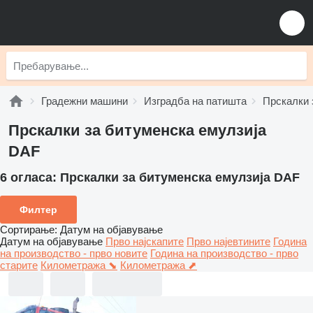
Градежни машини
Изградба на патишта
Прскалки 
Прскалки за битуменска емулзија
DAF
6 огласа:
Прскалки за битуменска емулзија DAF
Филтер
Сортирање
:
Датум на објавување
Датум на објавување
Прво најскапите
Прво најевтините
Година
на производство - прво новите
Година на производство - прво
старите
Километража ⬊
Километража ⬈