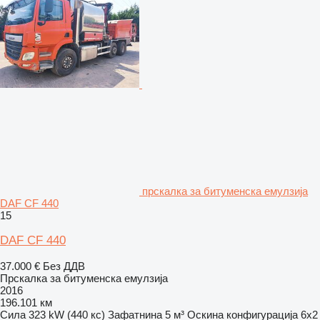
прскалка за битуменска емулзија
DAF CF 440
15
DAF CF 440
37.000 €
Без ДДВ
Прскалка за битуменска емулзија
2016
196.101 км
Сила
323 kW (440 кс)
Зафатнина
5 м³
Оскина конфигурација
6x2