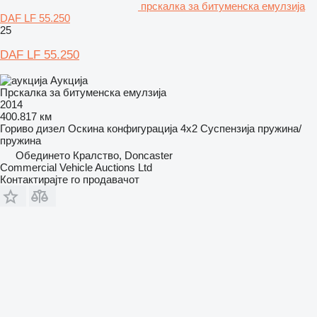
прскалка за битуменска емулзија
DAF LF 55.250
25
DAF LF 55.250
Аукција
Прскалка за битуменска емулзија
2014
400.817 км
Гориво
дизел
Оскина конфигурација
4x2
Суспензија
пружина/
пружина
Обединето Кралство, Doncaster
Commercial Vehicle Auctions Ltd
Контактирајте го продавачот