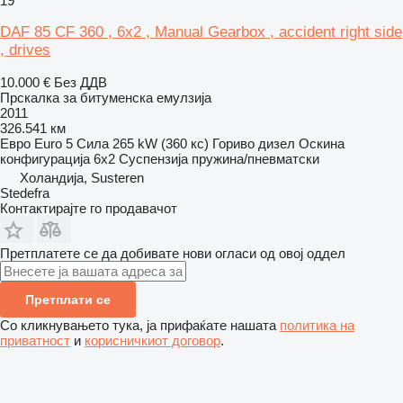
19
DAF 85 CF 360 , 6x2 , Manual Gearbox , accident right side
, drives
10.000 €
Без ДДВ
Прскалка за битуменска емулзија
2011
326.541 км
Евро
Euro 5
Сила
265 kW (360 кс)
Гориво
дизел
Оскина
конфигурација
6x2
Суспензија
пружина/пневматски
Холандија, Susteren
Stedefra
Контактирајте го продавачот
Претплатете се да добивате нови огласи од овој оддел
Претплати се
Со кликнувањето тука, ја прифаќате нашата
политика на
приватност
и
корисничкиот договор
.