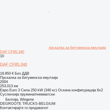
прскалка за битуменска емулзија
DAF CF85.340
10
DAF CF85.340
18.850 €
Без ДДВ
Прскалка за битуменска емулзија
2004
253.013 км
Евро
Euro 3
Сила
250 kW (340 кс)
Оскина конфигурација
6x2
Суспензија
пружина/пневматски
Белгија, Wingene
DEGROOTE TRUCKS-BELGIUM
Контактирајте го продавачот