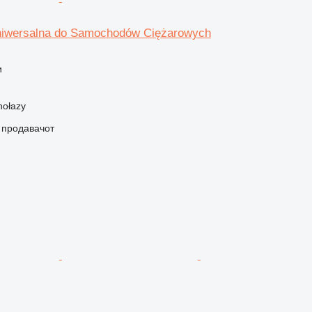
niwersalna do Samochodów Ciężarowych
и
hołazy
о продавачот