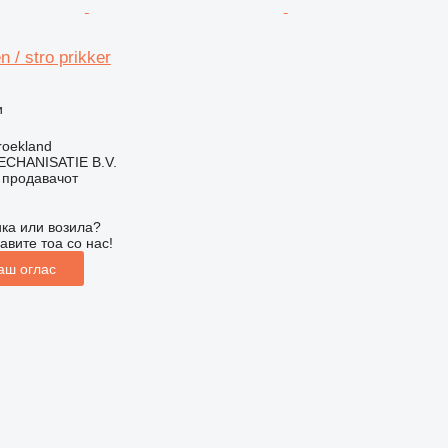
n / stro prikker
и
roekland
HANISATIE B.V.
о продавачот
ка или возила?
авите тоа со нас!
аш оглас