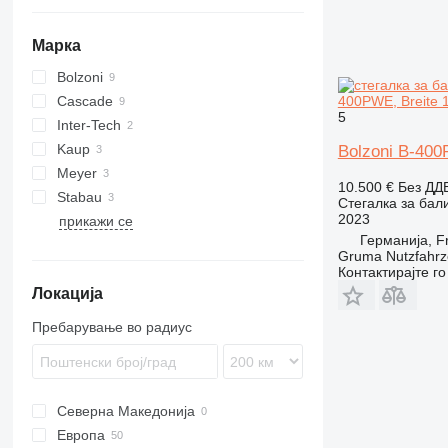
Марка
Bolzoni
Cascade
400PWE, Breite
5
Inter-Tech
Kaup
Bolzoni B-400
Meyer
10.500 €
Без ДД
Stabau
Стегалка за бал
2023
прикажи се
Германија, F
Gruma Nutzfahr
Контактирајте г
Локација
Пребарување во радиус
Северна Македонија
Европа