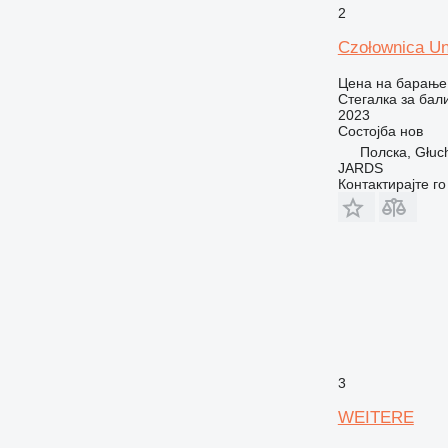
2
Czołownica U
Цена на барање
Стегалка за бал
2023
Состојба
нов
Полска, Głuc
JARDS
Контактирајте г
3
WEITERE