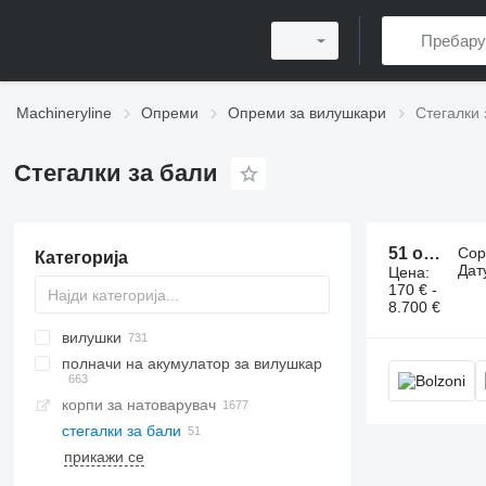
Machineryline
Опреми
Опреми за вилушкари
Стегалки 
Стегалки за бали
51 огласа:
Сор
Категорија
Дат
Цена:
170 € -
8.700 €
вилушки
полначи на акумулатор за вилушкар
корпи за натоварувач
стегалки за бали
прикажи се