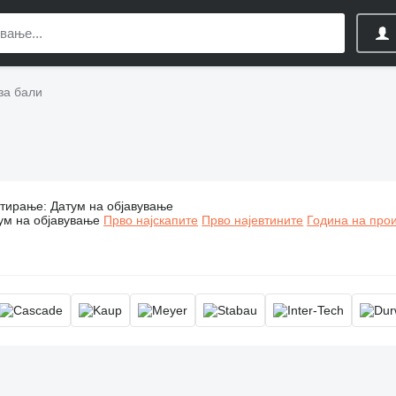
за бали
тирање
Стегалки за бали, шепа за бали, шепа за бали за вилушкар
:
Датум на објавување
ум на објавување
Прво најскапите
Прво најевтините
Година на прои