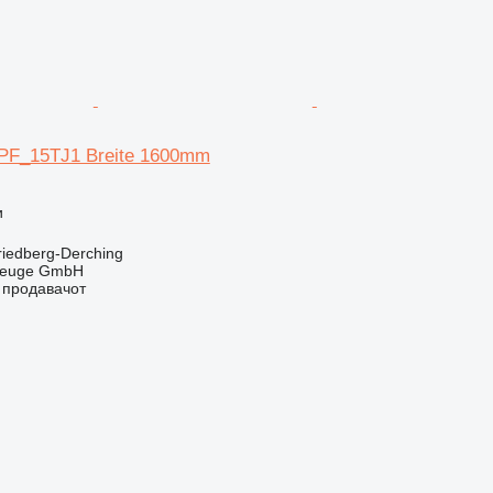
0PF_15TJ1 Breite 1600mm
и
riedberg-Derching
zeuge GmbH
о продавачот