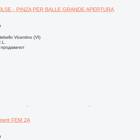
100LSE - PINZA PER BALLE GRANDE APERTURA
и
ebello Vicentino (VI)
.L.
о продавачот
chment FEM 2A
и