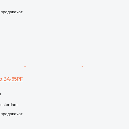
о продавачот
mo BA-65PF
и
Amsterdam
о продавачот