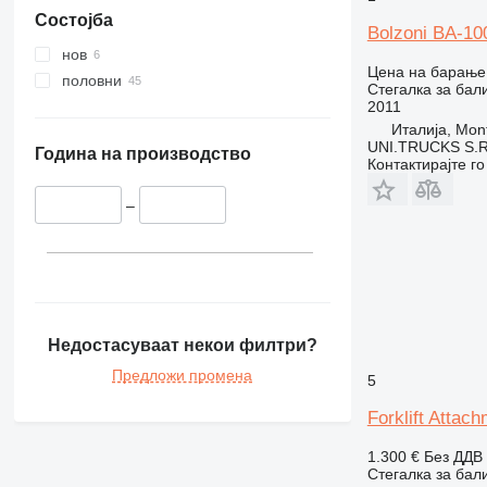
Состојба
Bolzoni BA-
нов
Цена на барање
половни
Стегалка за бал
2011
Италија, Mont
UNI.TRUCKS S.R
Година на производство
Контактирајте г
–
Недостасуваат некои филтри?
Предложи промена
5
Forklift Atta
1.300 €
Без ДДВ
Стегалка за бал