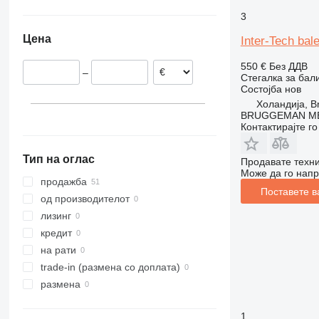
Германија
3
Холандија
Цена
Inter-Tech bale
Латвија
Италија
550 €
Без ДДВ
–
Полска
Стегалка за бал
Состојба
нов
Романија
Холандија, B
Шпанија
BRUGGEMAN MEC
Контактирајте г
Белгија
прикажи се
Тип на оглас
Продавате техни
Може да го напр
продажба
Поставете в
од производителот
лизинг
кредит
на рати
trade-in (размена со доплата)
размена
1