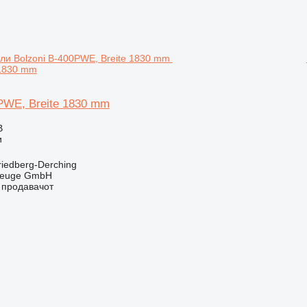
 1830 mm
PWE, Breite 1830 mm
В
и
riedberg-Derching
zeuge GmbH
о продавачот