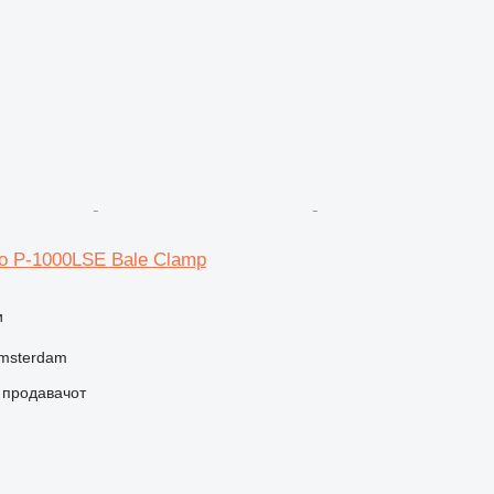
mo P-1000LSE Bale Clamp
и
Amsterdam
о продавачот