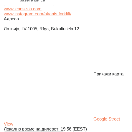
Јавете ми се
www.leans-sia.com
www.instagram.com/akants.forklift/
Адреса
Латвија, LV-1005, Rīga, Bukultu iela 12
Прикажи карта
Google Street
View
Локално време на дилерот: 19:56 (EEST)