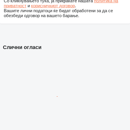
Со кликнувањето тука, ја прифаќате нашата
политика на
приватност
и
корисничкиот договор
.
Вашите лични податоци ќе бидат обработени за да се
обезбеди одговор на вашето барање.
Слични огласи