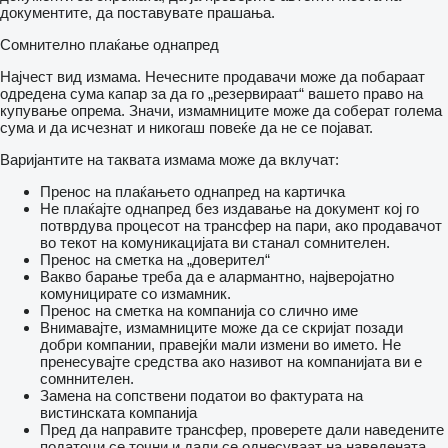
документите, да поставувате прашања.
Сомнително плаќање однапред
Најчест вид измама. Нечесните продавачи може да побараат
одредена сума капар за да го „резервираат“ вашето право на
купување опрема. Значи, измамниците може да соберат голема
сума и да исчезнат и никогаш повеќе да не се појават.
Варијантите на таквата измама може да вклучат:
Пренос на плаќањето однапред на картичка
Не плаќајте однапред без издавање на документ кој го
потврдува процесот на трансфер на пари, ако продавачот
во текот на комуникацијата ви станал сомнителен.
Пренос на сметка на „доверител“
Вакво барање треба да е алармантно, најверојатно
комуницирате со измамник.
Пренос на сметка на компанија со слично име
Внимавајте, измамниците може да се скријат позади
добри компании, правејќи мали измени во името. Не
пренесувајте средства ако називот на компанијата ви е
сомннителен.
Замена на сопствени податои во фактурата на
вистинската компанија
Пред да направите трансфер, проверете дали наведените
податоци се точни и дали се однесуваат на наведената