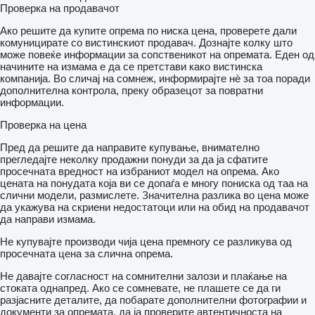
Проверка на продавачот
Ако решите да купите опрема по ниска цена, проверете дали
комуницирате со вистинскиот продавач. Дознајте колку што
може повеќе информации за сопственикот на опремата. Еден од
начините на измама е да се претстави како вистинска
компанија. Во сличај на сомнеж, информирајте нѐ за тоа поради
дополнителна контрола, преку образецот за повратни
информации.
Проверка на цена
Пред да решите да направите купување, внимателно
прегледајте неколку продажни понуди за да ја сфатите
просечната вредност на избраниот модел на опрема. Ако
цената на понудата која ви се допаѓа е многу пониска од таа на
слични модели, размислете. Значителна разлика во цена може
да укажува на скриени недостатоци или на обид на продавачот
да направи измама.
Не купувајте производи чија цена премногу се разликува од
просечната цена за слична опрема.
Не давајте согласност на сомнителни залози и плаќање на
стоката однапред. Ако се сомневате, не плашете се да ги
разјасните деталите, да побарате дополнителни фотографии и
документи за опремата, да ја проверите автентичноста на