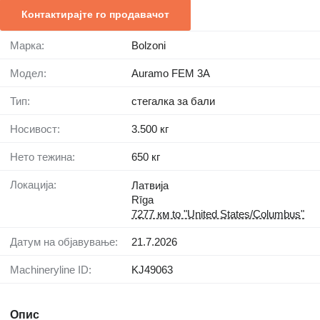
Контактирајте го продавачот
Марка:
Bolzoni
Модел:
Auramo FEM 3A
Тип:
стегалка за бали
Носивост:
3.500 кг
Нето тежина:
650 кг
Локација:
Латвија
Rīga
7277 км to "United States/Columbus"
Датум на објавување:
21.7.2026
Machineryline ID:
KJ49063
Опис