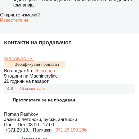
компанија.
Откривте измама?
Известете нѐ
Контакти на продавачот
SIA "AKANTS"
Верификуван продавач
Во продажба:
46 огласа
9
години на Machineryline
21
години на пазарот
4.6
16 коментари
Претплатете се на продавач
Roman Pashkov
Јазици:
летонски, руски, англиски
Пон. - Пет.
08:00 - 17:00
+371 29 19...
Прикажи
+371 29 190 296