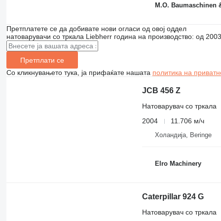
M.O. Baumaschinen 
Претплатете се да добивате нови огласи од овој оддел
натоварувачи со тркала
Liebherr
година на производство: од 200
Претплати се
Со кликнувањето тука, ја прифаќате нашата
политика на приватн
JCB 456 Z
Натоварувач со тркала
2004
11.706 м/ч
Холандија, Beringe
Elro Machinery
Caterpillar 924 G
Натоварувач со тркала