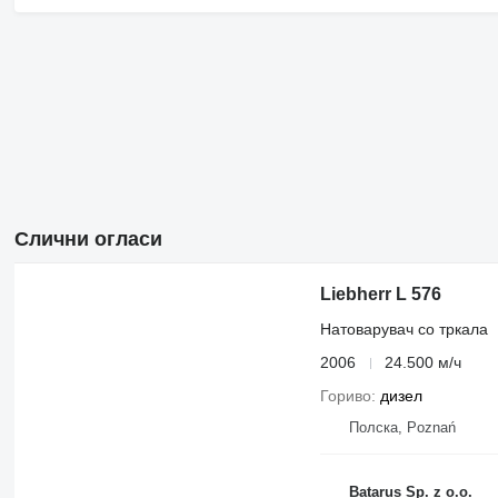
Слични огласи
Liebherr L 576
Натоварувач со тркала
2006
24.500 м/ч
Гориво
дизел
Полска, Poznań
Batarus Sp. z o.o.