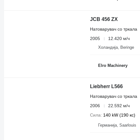
JCB 456 ZX
Натоварувач со тркала
2005
12.420 м/ч
Холандија, Beringe
Elro Machinery
Liebherr L566
Натоварувач со тркала
2006
22.592 м/ч
Сила
140 kW (190 кс)
Германија, Saarlouis