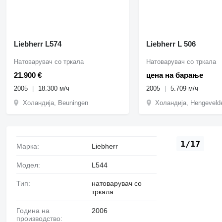
Liebherr L574
Liebherr L 506
Натоварувач со тркала
Натоварувач со тркала
21.900 €
цена на барање
2005
18.300 м/ч
2005
5.709 м/ч
Холандија, Beuningen
Холандија, Hengeveld
1/17
Марка:
Liebherr
Модел:
L544
Тип:
натоварувач со
тркала
Година на
2006
производство: