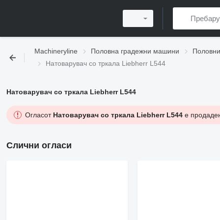
Machineryline
Половна градежни машини
Половни
Натоварувач со тркала Liebherr L544
Натоварувач со тркала Liebherr L544
Огласот
Натоварувач со тркала Liebherr L544
е продаден
Слични огласи