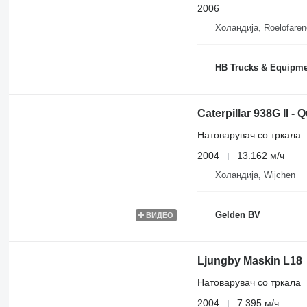
2006
Холандија, Roelofare
HB Trucks & Equipme
Caterpillar 938G II -
Натоварувач со тркала
2004
13.162 м/ч
Холандија, Wijchen
Gelden BV
ВИДЕО
Ljungby Maskin L18
Натоварувач со тркала
2004
7.395 м/ч