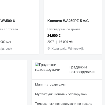
 WA500-6
Komatsu WA250PZ-5 A/C
ач со тркала
Натоварувач со тркала
24.900 €
.000 м/ч
2007
16.006 м/ч
ја, Leek
Холандија, Winterswijk
Градежни
натоварувачи
Мини натоварувачи
Мултифункционални утоварувачи
Телескопски натоварувачи на тркала