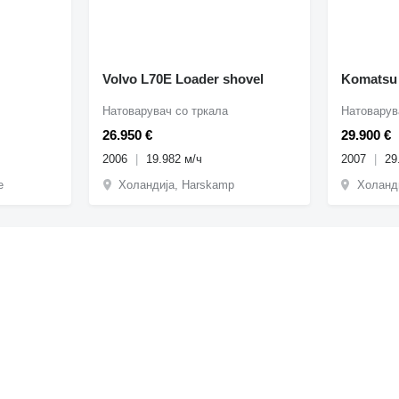
Volvo L70E Loader shovel
Komatsu
Натоварувач со тркала
Натоварув
26.950 €
29.900 €
2006
19.982 м/ч
2007
29
e
Холандија, Harskamp
Холанди