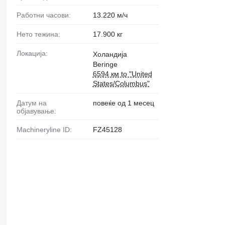
Работни часови:
13.220 м/ч
Нето тежина:
17.900 кг
Локација:
Холандија
Beringe
6594 км to "United
States/Columbus"
Датум на
повеќе од 1 месец
објавување:
Machineryline ID:
FZ45128