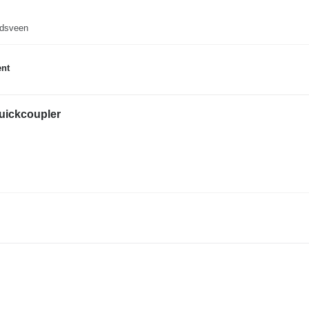
ndsveen
nt
 Quickcoupler