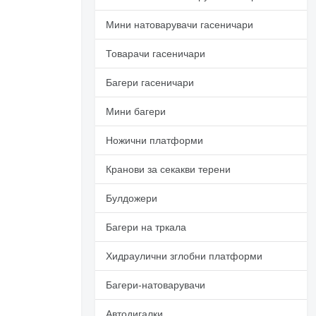
Мини натоварувачи гасеничари
Товарачи гасеничари
Багери гасеничари
Мини багери
Ножични платформи
Кранови за секакви терени
Булдожери
Багери на тркала
Хидраулични зглобни платформи
Багери-натоварувачи
Автодигалки