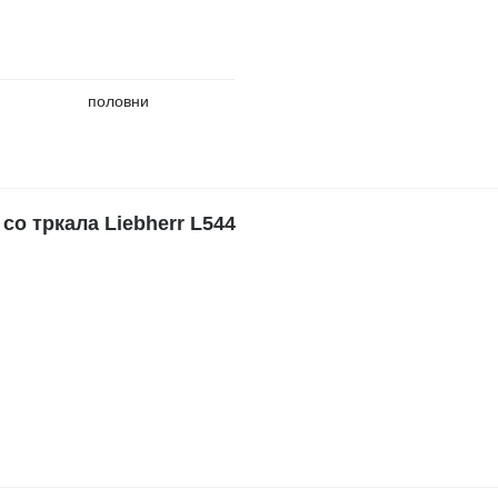
половни
о тркала Liebherr L544