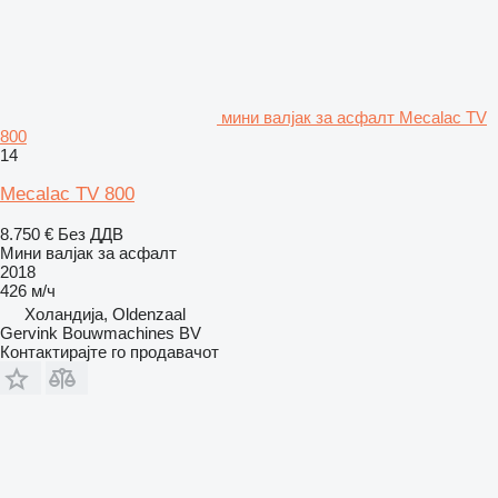
мини валјак за асфалт Mecalac TV
800
14
Mecalac TV 800
8.750 €
Без ДДВ
Мини валјак за асфалт
2018
426 м/ч
Холандија, Oldenzaal
Gervink Bouwmachines BV
Контактирајте го продавачот