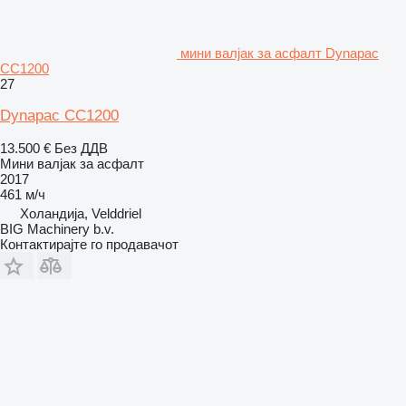
мини валјак за асфалт Dynapac
CC1200
27
Dynapac CC1200
13.500 €
Без ДДВ
Мини валјак за асфалт
2017
461 м/ч
Холандија, Velddriel
BIG Machinery b.v.
Контактирајте го продавачот