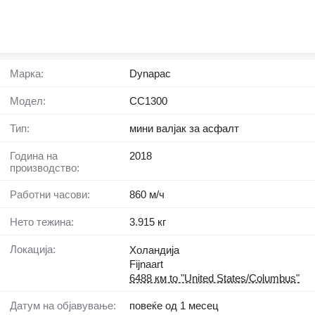
Марка:
Dynapac
Модел:
CC1300
Тип:
мини валјак за асфалт
Година на
2018
производство:
Работни часови:
860 м/ч
Нето тежина:
3.915 кг
Локација:
Холандија
Fijnaart
6488 км to "United States/Columbus"
Датум на објавување:
повеќе од 1 месец