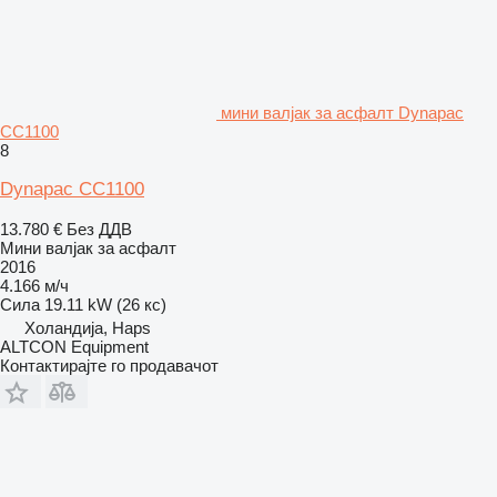
мини валјак за асфалт Dynapac
CC1100
8
Dynapac CC1100
13.780 €
Без ДДВ
Мини валјак за асфалт
2016
4.166 м/ч
Сила
19.11 kW (26 кс)
Холандија, Haps
ALTCON Equipment
Контактирајте го продавачот