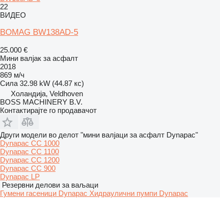
22
ВИДЕО
BOMAG BW138AD-5
25.000 €
Мини валјак за асфалт
2018
869 м/ч
Сила
32.98 kW (44.87 кс)
Холандија, Veldhoven
BOSS MACHINERY B.V.
Контактирајте го продавачот
Други модели во делот "мини валјаци за асфалт Dynapac"
Dynapac CC 1000
Dynapac CC 1100
Dynapac CC 1200
Dynapac CC 900
Dynapac LP
Резервни делови за ваљаци
Гумени гасеници Dynapac
Хидраулични пумпи Dynapac