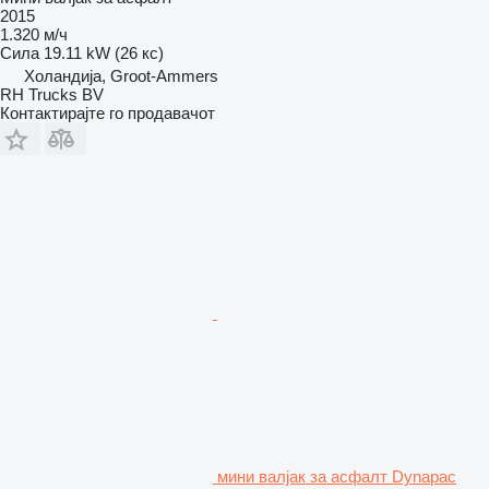
2015
1.320 м/ч
Сила
19.11 kW (26 кс)
Холандија, Groot-Ammers
RH Trucks BV
Контактирајте го продавачот
мини валјак за асфалт Dynapac