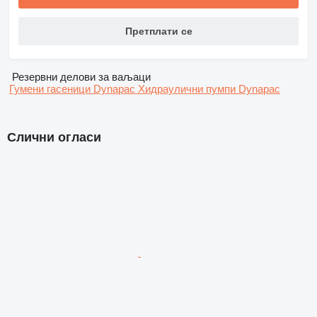
Претплати се
Резервни делови за ваљаци
Гумени гасеници Dynapac
Хидраулични пумпи Dynapac
Слични огласи