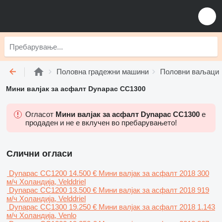
Половна градежни машини
Половни ваљаци
Мини валјак за асфалт Dynapac CC1300
Огласот
Мини валјак за асфалт Dynapac CC1300
е
продаден и не е вклучен во пребарувањето!
Слични огласи
Dynapac CC1200
14.500 €
Мини валјак за асфалт
2018
300
м/ч
Холандија, Velddriel
Dynapac CC1200
13.500 €
Мини валјак за асфалт
2018
919
м/ч
Холандија, Velddriel
Dynapac CC1300
19.250 €
Мини валјак за асфалт
2018
1.143
м/ч
Холандија, Venlo