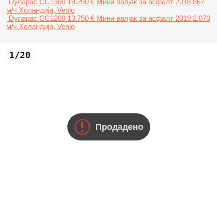
Dynapac CC1300
19.250 €
Мини валјак за асфалт
2018
867
м/ч
Холандија, Venlo
Dynapac CC1200
13.750 €
Мини валјак за асфалт
2019
2.070
м/ч
Холандија, Venlo
1/20
Продадено