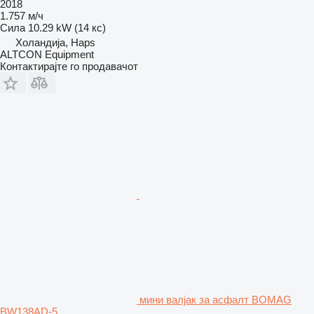
2018
1.757 м/ч
Сила
10.29 kW (14 кс)
Холандија, Haps
ALTCON Equipment
Контактирајте го продавачот
мини валјак за асфалт BOMAG
BW138AD-5