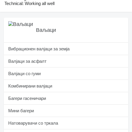
Technical: Working all well
Ваљаци
Вибрационен валјаци за земја
Валјаци за асфалт
Валјаци со гуми
Комбинирани валјаци
Багери гасеничари
Мини багери
Натоварувачи со тркала