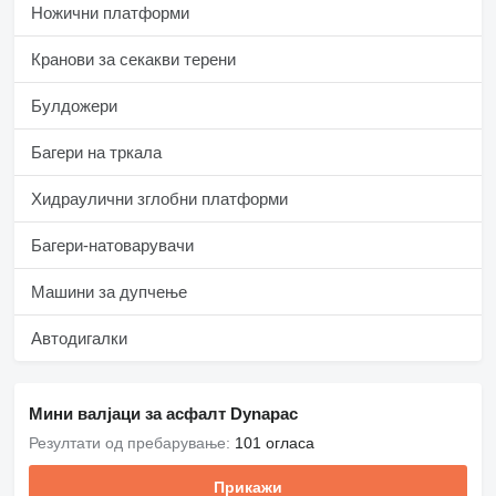
Ножични платформи
Кранови за секакви терени
Булдожери
Багери на тркала
Хидраулични зглобни платформи
Багери-натоварувачи
Машини за дупчење
Автодигалки
Мини валјаци за асфалт Dynapac
Резултати од пребарување:
101 огласа
Прикажи