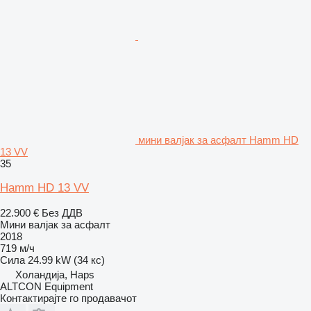
мини валјак за асфалт Hamm HD
13 VV
35
Hamm HD 13 VV
22.900 €
Без ДДВ
Мини валјак за асфалт
2018
719 м/ч
Сила
24.99 kW (34 кс)
Холандија, Haps
ALTCON Equipment
Контактирајте го продавачот