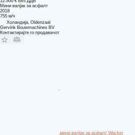
12.500 €
Без ДДВ
Мини валјак за асфалт
2018
755 м/ч
Холандија, Oldenzaal
Gervink Bouwmachines BV
Контактирајте го продавачот
мини валјак за асфалт Wacker