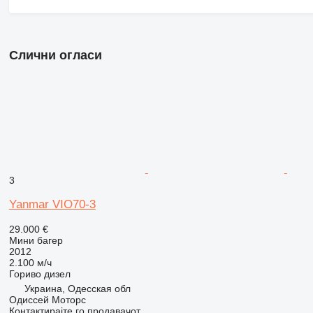
Слични огласи
3
Yanmar VIO70-3
29.000 €
Мини багер
2012
2.100 м/ч
Гориво
дизел
Украина, Одесская обл
Одиссей Моторс
Контактирајте го продавачот