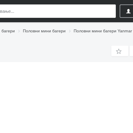
 багери
Половни мини багери
Половни мини багери Yanmar