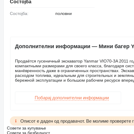
Состојба
Состојба:
половни
Дополнителни информации — Мини багер Y
Продаётся гусеничный экскаватор Yanmar VIO70-3A 2011 г
компактными размерами для своего класса, благодаря сист
манёвренность даже в ограниченных пространствах. Экска
расходом топлива, идеальным для строительных и земляных
бережной эксплуатации и большом рабочем ресурсе впереди
Побарај дополнителни информации
Описот е даден од продавачот. Ве молиме проверете г
Совети за купување
Совети за безбедност