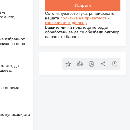
еќе
Со кликнувањето тука, ја прифаќате
 сомнеж,
нашата
политика на приватност
и
корисничкиот договор
.
Вашите лични податоци ќе бидат
обработени за да се обезбеди одговор
на вашето барање.
на избраниот
злика во цена
талите, да
ашања.
ње опрема.
 комуникацијата