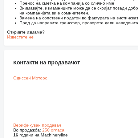
Пренос на сметка на компанија со слично име
Внимавајте, измамниците може да се скријат позади добр
на компанијата ви е сомннителен.
Замена на сопствени податои во фактурата на вистинска
Пред да направите трансфер, проверете дали наведените
Откривте измама?
Известете нѐ
Контакти на продавачот
Одиссей Моторс
Верификуван продавач
Во продажба:
250 огласа
16
години на Machineryline