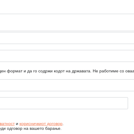
ден формат и да го содржи кодот на државата.
Не работиме со ова
ватност
и
корисничкиот договор
.
еди одговор на вашето барање.