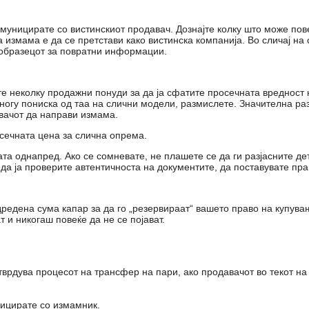
муницирате со вистинскиот продавач. Дознајте колку што може пов
измама е да се претстави како вистинска компанија. Во сличај на
 образецот за повратни информации.
е неколку продажни понуди за да ја сфатите просечната вредност 
многу пониска од таа на слични модели, размислете. Значителна ра
вачот да направи измама.
осечната цена за слична опрема.
та однапред. Ако се сомневате, не плашете се да ги разјасните де
а ја проверите автентичноста на документите, да поставувате пр
редена сума капар за да го „резервираат“ вашето право на купува
 и никогаш повеќе да не се појават.
тврдува процесот на трансфер на пари, ако продавачот во текот на
ницирате со измамник.