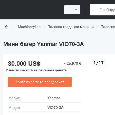
Machineryline
Половна градежни машини
Половни
Мини багер Yanmar VIO70-3A
30.000 US$
1/17
≈ 25.970 €
Извести ме кога ќе се смени цената
Контактирајте го продавачот
Марка:
Yanmar
Модел:
VIO70-3A