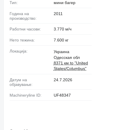
Тип:
мини багер
Година на
2011
производство:
Работни часови:
3.770 м/ч
Нето тежина:
7.600 кг
Локација:
Украина
Одесская обл
8371 км to "United
States/Columbus"
Датум на
24.7.2026
објавување:
Machineryline ID:
UF48347