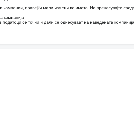
и компании, правејќи мали измени во името. Не пренесувајте средс
та компанија
 податоци се точни и дали се однесуваат на наведената компанија