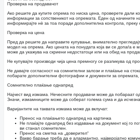
Проверка на продавачот
Ако решите да купите опрема по ниска цена, проверете дали ко
информации за сопственикот на опремата. Еден од начините на 
информирајте нѐ за тоа поради дополнителна контрола, преку
Проверка на цена
Пред да решите да направите купување, внимателно прегледајт
модел на опрема. Ако цената на понудата која ви се допаѓа е 
може да укажува на скриени недостатоци или на обид на прода
Не купувајте производи чија цена премногу се разликува од пр
Не давајте согласност на сомнителни залози и плаќање на стока
побарате дополнителни фотографии и документи за опремата, д
Сомнително плаќање однапред
Најчест вид измама. Нечесните продавачи може да побараат од
Значи, измамниците може да соберат голема сума и да исчезнат
Варијантите на таквата измама може да вклучат:
Пренос на плаќањето однапред на картичка
Не плаќајте однапред без издавање на документ кој го по
ви станал сомнителен.
Пренос на сметка на „доверител“
Вакво барање треба да е алармантно, најверојатно кому