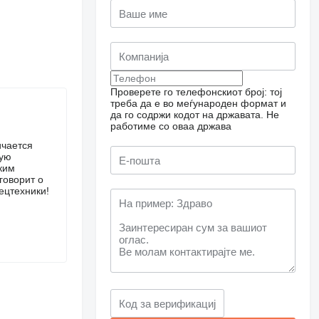
Проверете го телефонскиот број: тој
треба да е во меѓународен формат и
да го содржи кодот на државата.
Не
работиме со оваа држава
ичается
кую
ким
говорит о
ецтехники!