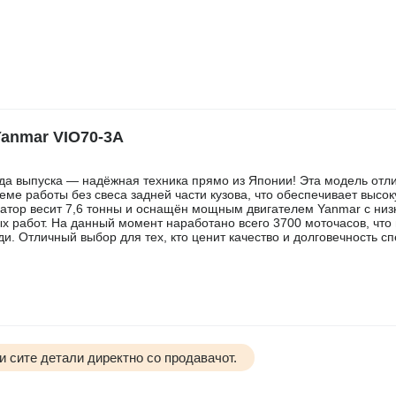
anmar VIO70-3A
ода выпуска — надёжная техника прямо из Японии! Эта модель отл
еме работы без свеса задней части кузова, что обеспечивает высо
ватор весит 7,6 тонны и оснащён мощным двигателем Yanmar с низ
 работ. На данный момент наработано всего 3700 моточасов, что 
. Отличный выбор для тех, кто ценит качество и долговечность сп
и сите детали директно со продавачот.