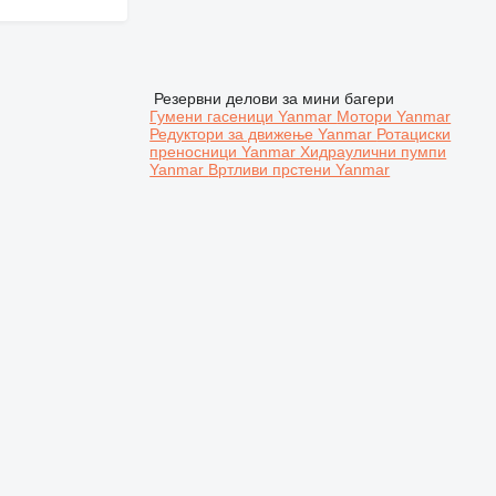
Резервни делови за мини багери
Гумени гасеници Yanmar
Мотори Yanmar
Редуктори за движење Yanmar
Ротациски
преносници Yanmar
Хидраулични пумпи
Yanmar
Вртливи прстени Yanmar