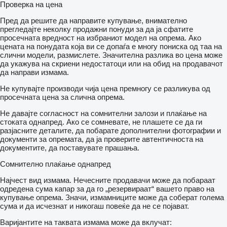
Проверка на цена
Пред да решите да направите купување, внимателно
прегледајте неколку продажни понуди за да ја сфатите
просечната вредност на избраниот модел на опрема. Ако
цената на понудата која ви се допаѓа е многу пониска од таа на
слични модели, размислете. Значителна разлика во цена може
да укажува на скриени недостатоци или на обид на продавачот
да направи измама.
Не купувајте производи чија цена премногу се разликува од
просечната цена за слична опрема.
Не давајте согласност на сомнителни залози и плаќање на
стоката однапред. Ако се сомневате, не плашете се да ги
разјасните деталите, да побарате дополнителни фотографии и
документи за опремата, да ја проверите автентичноста на
документите, да поставувате прашања.
Сомнително плаќање однапред
Најчест вид измама. Нечесните продавачи може да побараат
одредена сума капар за да го „резервираат“ вашето право на
купување опрема. Значи, измамниците може да соберат голема
сума и да исчезнат и никогаш повеќе да не се појават.
Варијантите на таквата измама може да вклучат: