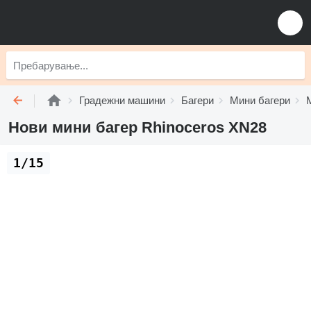
Градежни машини
Багери
Мини багери
Нови мини багер Rhinoceros XN28
1/15