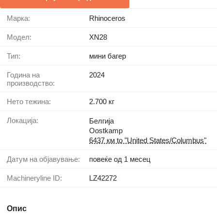
Марка:
Rhinoceros
Модел:
XN28
Тип:
мини багер
Година на
2024
производство:
Нето тежина:
2.700 кг
Локација:
Белгија
Oostkamp
6437 км to "United States/Columbus"
Датум на објавување:
повеќе од 1 месец
Machineryline ID:
LZ42272
Опис