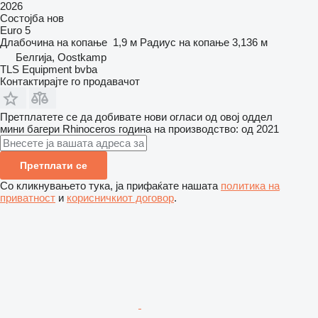
2026
Состојба
нов
Euro 5
Длабочина на копање
1,9 м
Радиус на копање
3,136 м
Белгија, Oostkamp
TLS Equipment bvba
Контактирајте го продавачот
Претплатете се да добивате нови огласи од овој оддел
мини багери
Rhinoceros
година на производство: од 2021
Претплати се
Со кликнувањето тука, ја прифаќате нашата
политика на
приватност
и
корисничкиот договор
.