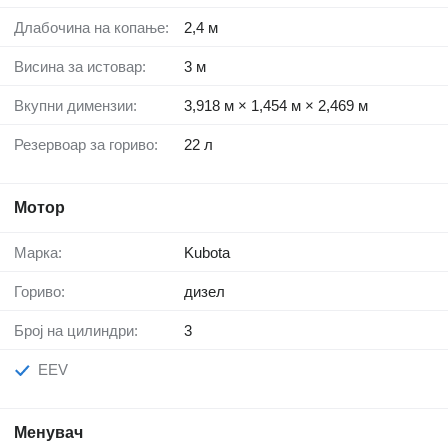
Длабочина на копање:
2,4 м
Висина за истовар:
3 м
Вкупни димензии:
3,918 м × 1,454 м × 2,469 м
Резервоар за гориво:
22 л
Мотор
Марка:
Kubota
Гориво:
дизел
Број на цилиндри:
3
EEV
Менувач