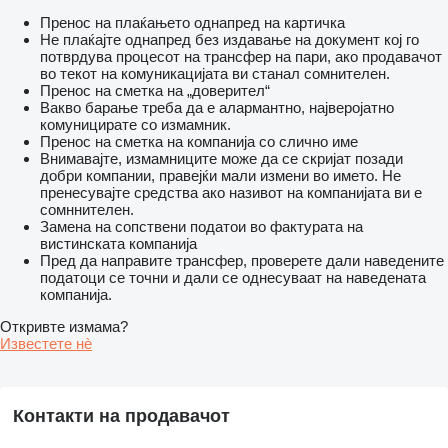
Пренос на плаќањето однапред на картичка
Не плаќајте однапред без издавање на документ кој го
потврдува процесот на трансфер на пари, ако продавачот
во текот на комуникацијата ви станал сомнителен.
Пренос на сметка на „доверител“
Вакво барање треба да е алармантно, најверојатно
комуницирате со измамник.
Пренос на сметка на компанија со слично име
Внимавајте, измамниците може да се скријат позади
добри компании, правејќи мали измени во името. Не
пренесувајте средства ако називот на компанијата ви е
сомннителен.
Замена на сопствени податои во фактурата на
вистинската компанија
Пред да направите трансфер, проверете дали наведените
податоци се точни и дали се однесуваат на наведената
компанија.
Откривте измама?
Известете нѐ
Контакти на продавачот