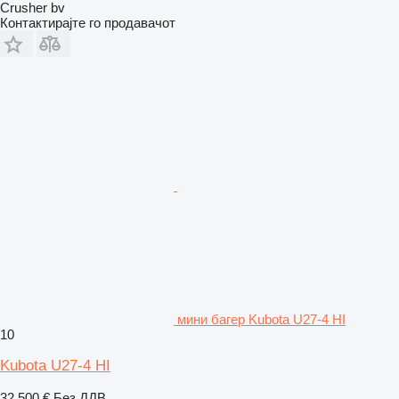
Crusher bv
Контактирајте го продавачот
мини багер Kubota U27-4 HI
10
Kubota U27-4 HI
32.500 €
Без ДДВ