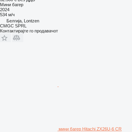
Мини багер
2024
534 м/ч
Белгија, Lontzen
CMGC SPRL
Контактирајте го продавачот
мини багер Hitachi ZX26U-6 CR