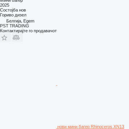
Мини багер
2025
Состојба
нов
Гориво
дизел
Белгија, Egem
PST TRADING
Контактирајте го продавачот
нови мини багер Rhinoceros XN13