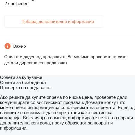
2 snelheden
Побарај дополнителни информации
Важно
Описот е даден од продавачот. Ве молиме проверете ги сите
детали директно со продавачот.
Совети за купување
Совети за безбедност
Проверка на продавачот
Ако решите да купите опрема по ниска цена, проверете дали
комуницирате со вистинскиот продавач. Дознајте колку што
може повеќе информации за сопственикот на опремата. Еден од
начините на измама е да се претстави како вистинска
компанија. Во сличај на сомнеж, информирајте нѐ за тоа поради
дополнителна контрола, преку образецот за повратни
информации.