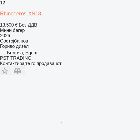
12
Rhinoceros XN13
13.500 €
Без ДДВ
Мини багер
2026
Состојба
нов
Гориво
дизел
Белгија, Egem
PST TRADING
Контактирајте го продавачот