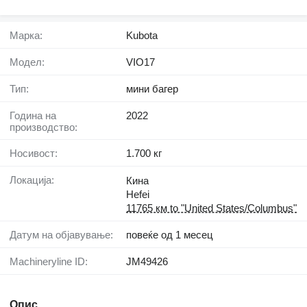
Марка:
Kubota
Модел:
VIO17
Тип:
мини багер
Година на
2022
производство:
Носивост:
1.700 кг
Локација:
Кина
Hefei
11765 км to "United States/Columbus"
Датум на објавување:
повеќе од 1 месец
Machineryline ID:
JM49426
Опис