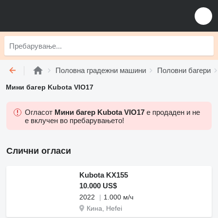
Половна градежни машини
Половни багери
Мини багер Kubota VIO17
Огласот
Мини багер Kubota VIO17
е продаден и не
е вклучен во пребарувањето!
Слични огласи
Kubota KX155
10.000 US$
2022
1.000 м/ч
Кина, Hefei