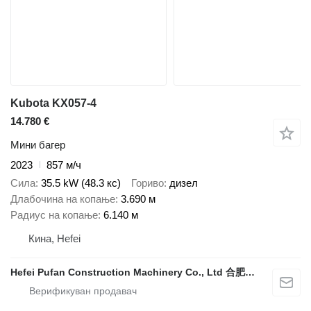
Kubota KX057-4
14.780 €
Мини багер
2023
857 м/ч
Сила
35.5 kW (48.3 кс)
Гориво
дизел
Длабочина на копање
3.690 м
Радиус на копање
6.140 м
Кина, Hefei
Hefei Pufan Construction Machinery Co., Ltd 合肥朴凡工程机械有限公司