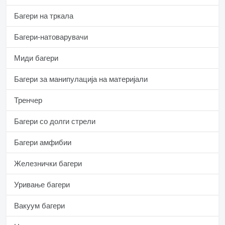
Багери на тркала
Багери-натоварувачи
Миди багери
Багери за манипулација на материјали
Тренчер
Багери со долги стрели
Багери амфибии
Железнички багери
Уривање багери
Вакуум багери