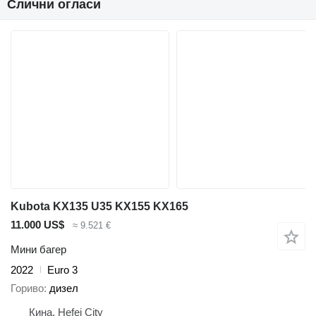
Слични огласи
Kubota KX135 U35 KX155 KX165
11.000 US$
≈ 9.521 €
Мини багер
2022
Euro 3
Гориво
дизел
Кина, Hefei City