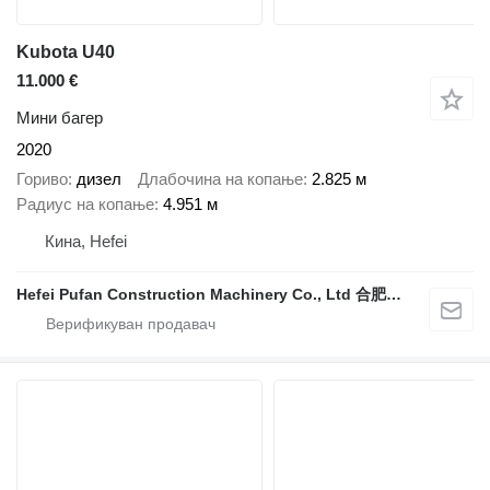
Kubota U40
11.000 €
Мини багер
2020
Гориво
дизел
Длабочина на копање
2.825 м
Радиус на копање
4.951 м
Кина, Hefei
Hefei Pufan Construction Machinery Co., Ltd 合肥朴凡工程机械有限公司