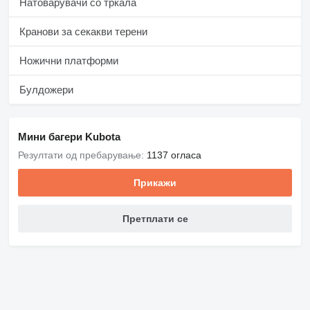
Натоварувачи со тркала
Кранови за секакви терени
Ножични платформи
Булдожери
Мини багери Kubota
Резултати од пребарување:
1137 огласа
Прикажи
Претплати се