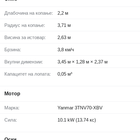
Длабочина на копање:
2,2 м
Радиус на копање:
3,71 м
Висина за истовар:
2,63 м
Брзина:
3,8 км/ч
Вкупни димензии:
3,45 м × 1,28 м × 2,37 м
Капацитет на лопата:
0,05 м³
Мотор
Марка:
Yanmar 3TNV70-XBV
Сила:
10.1 kW (13.74 кс)
Оски