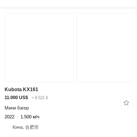
Kubota KX161
11.000 US$
≈ 9.521 €
Мини багер
2022
1.500 м/ч
Кина, 合肥市