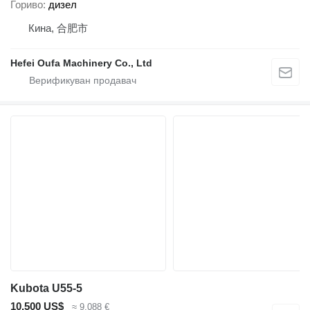
Гориво
дизел
Кина, 合肥市
Hefei Oufa Machinery Co., Ltd
Kubota U55-5
10.500 US$
≈ 9.088 €