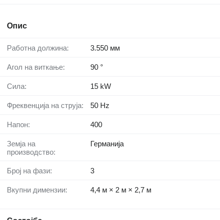
Опис
Работна должина:
3.550 мм
Агол на виткање:
90 °
Сила:
15 kW
Фреквенција на струја:
50 Hz
Напон:
400
Земја на
Германија
производство:
Број на фази:
3
Вкупни димензии:
4,4 м × 2 м × 2,7 м