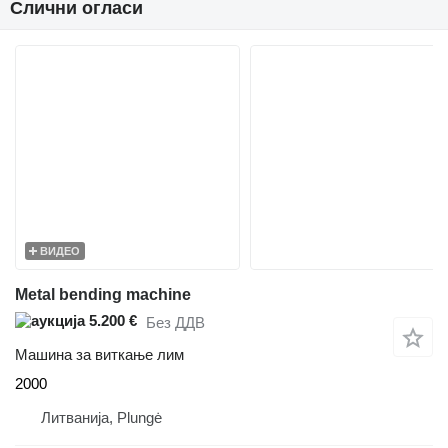
Слични огласи
ВИДЕО
Metal bending machine
5.200 €
Без ДДВ
Машина за виткање лим
2000
Литванија, Plungė