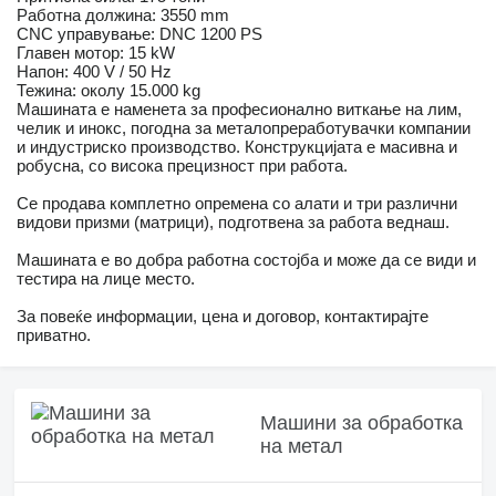
Работна должина: 3550 mm
CNC управување: DNC 1200 PS
Главен мотор: 15 kW
Напон: 400 V / 50 Hz
Тежина: околу 15.000 kg
Машината е наменета за професионално виткање на лим,
челик и инокс, погодна за металопреработувачки компании
и индустриско производство. Конструкцијата е масивна и
робусна, со висока прецизност при работа.
Се продава комплетно опремена со алати и три различни
видови призми (матрици), подготвена за работа веднаш.
Машината е во добра работна состојба и може да се види и
тестира на лице место.
За повеќе информации, цена и договор, контактирајте
приватно.
Машини за обработка
на метал