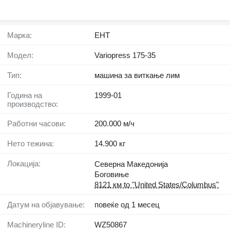
Марка:
EHT
Модел:
Variopress 175-35
Тип:
машина за виткање лим
Година на
1999-01
производство:
Работни часови:
200.000 м/ч
Нето тежина:
14.900 кг
Локација:
Северна Македонија
Боговиње
8121 км to "United States/Columbus"
Датум на објавување:
повеќе од 1 месец
Machineryline ID:
WZ50867