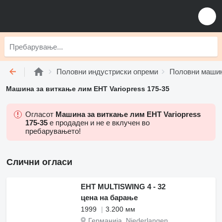
Половни индустриски опреми
Половни машин
Машина за виткање лим EHT Variopress 175-35
Огласот
Машина за виткање лим EHT Variopress
175-35
е продаден и не е вклучен во
пребарувањето!
Слични огласи
EHT MULTISWING 4 - 32
цена на барање
1999
3.200 мм
Германија, Niederlangen