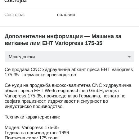
Состојба
Состојба:
половни
Дополнителни информации — Машина за
виткање лим EHT Variopress 175-35
Македонски
Се продава CNC хидраулична абкант преса EHT Variopress
175-35 – германско производство
Се нуди на продажба висококвалитетна CNC хидраулична
абкант преса EHT Werkzeugmaschinen GmbH, модел
Variopress 175-35, произведена во Германија, позната по
својата прецизност, издржливост и сигурност во
индустриско производство.
Технички карактеристики:
Модел: Variopress 175-35
Година на производство: 1999
Притисна сила: 175 тони