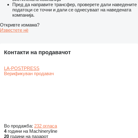
Пред да направите трансфер, проверете дали наведените
податоци се точни и дали се однесуваат на наведената
компанија.
Откривте измама?
Известете нѐ
Контакти на продавачот
LA-POSTPRESS
Верификуван продавач
Во продажба:
232 огласа
4
години на Machineryline
20
години на пазарот