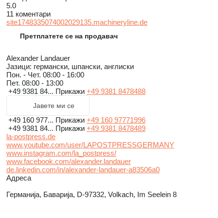
5.0
11 коментари
site1748335074002029135.machineryline.de
Претплатете се на продавач
Alexander Landauer
Јазици:
германски, шпански, англиски
Пон. - Чет.
08:00 - 16:00
Пет.
08:00 - 13:00
+49 9381 84...
Прикажи
+49 9381 8478488
Јавете ми се
+49 160 977...
Прикажи
+49 160 97771996
+49 9381 84...
Прикажи
+49 9381 8478489
la-postpress.de
www.youtube.com/user/LAPOSTPRESSGERMANY
www.instagram.com/la_postpress/
www.facebook.com/alexander.landauer
de.linkedin.com/in/alexander-landauer-a83506a0
Адреса
Германија, Баварија, D-97332, Volkach, Im Seelein 8