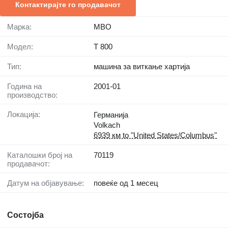
Контактирајте го продавачот
Марка:
MBO
Модел:
T 800
Тип:
машина за виткање хартија
Година на
2001-01
производство:
Локација:
Германија
Volkach
6939 км to "United States/Columbus"
Каталошки број на
70119
продавачот:
Датум на објавување:
повеќе од 1 месец
Состојба