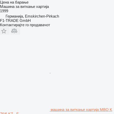
Цена на барање
Машина за виткање хартија
1999
Германија, Emskirchen-Pirkach
F1-TRADE GmbH
Контактирајте го продавачот
машина за виткање хартија MBO K
76/6 KZ - F