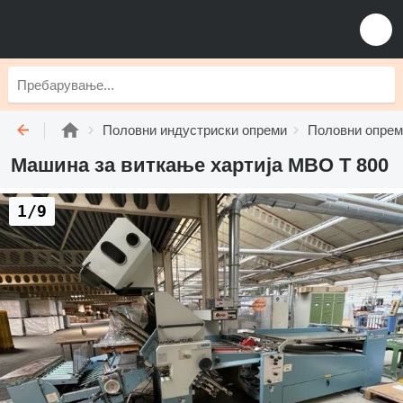
Половни индустриски опреми
Половни опрем
Машина за виткање хартија MBO T 800
1/9