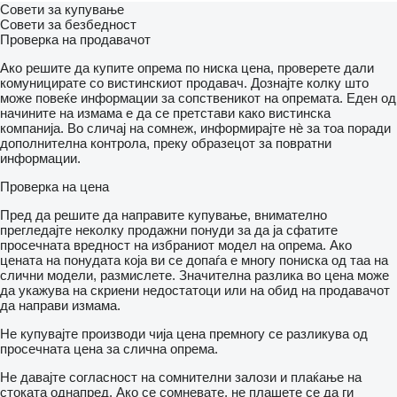
Совети за купување
Совети за безбедност
Проверка на продавачот
Ако решите да купите опрема по ниска цена, проверете дали
комуницирате со вистинскиот продавач. Дознајте колку што
може повеќе информации за сопственикот на опремата. Еден од
начините на измама е да се претстави како вистинска
компанија. Во сличај на сомнеж, информирајте нѐ за тоа поради
дополнителна контрола, преку образецот за повратни
информации.
Проверка на цена
Пред да решите да направите купување, внимателно
прегледајте неколку продажни понуди за да ја сфатите
просечната вредност на избраниот модел на опрема. Ако
цената на понудата која ви се допаѓа е многу пониска од таа на
слични модели, размислете. Значителна разлика во цена може
да укажува на скриени недостатоци или на обид на продавачот
да направи измама.
Не купувајте производи чија цена премногу се разликува од
просечната цена за слична опрема.
Не давајте согласност на сомнителни залози и плаќање на
стоката однапред. Ако се сомневате, не плашете се да ги