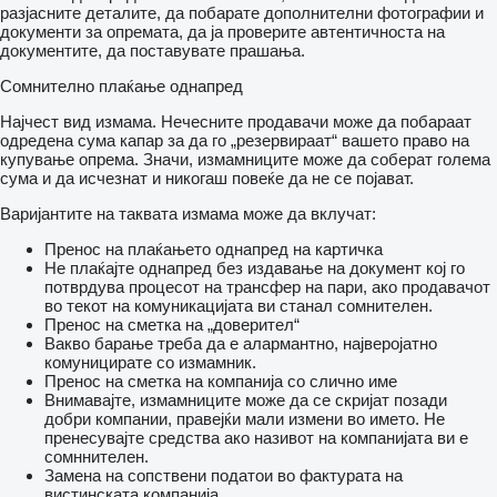
разјасните деталите, да побарате дополнителни фотографии и
документи за опремата, да ја проверите автентичноста на
документите, да поставувате прашања.
Сомнително плаќање однапред
Најчест вид измама. Нечесните продавачи може да побараат
одредена сума капар за да го „резервираат“ вашето право на
купување опрема. Значи, измамниците може да соберат голема
сума и да исчезнат и никогаш повеќе да не се појават.
Варијантите на таквата измама може да вклучат:
Пренос на плаќањето однапред на картичка
Не плаќајте однапред без издавање на документ кој го
потврдува процесот на трансфер на пари, ако продавачот
во текот на комуникацијата ви станал сомнителен.
Пренос на сметка на „доверител“
Вакво барање треба да е алармантно, најверојатно
комуницирате со измамник.
Пренос на сметка на компанија со слично име
Внимавајте, измамниците може да се скријат позади
добри компании, правејќи мали измени во името. Не
пренесувајте средства ако називот на компанијата ви е
сомннителен.
Замена на сопствени податои во фактурата на
вистинската компанија