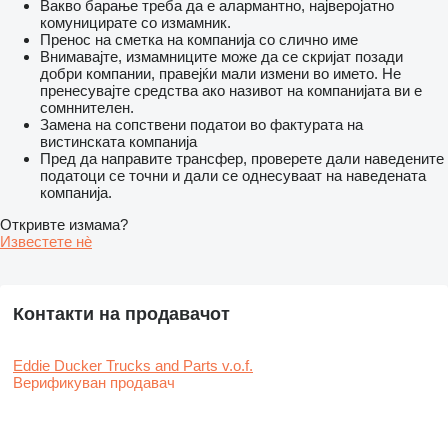
Вакво барање треба да е алармантно, најверојатно
комуницирате со измамник.
Пренос на сметка на компанија со слично име
Внимавајте, измамниците може да се скријат позади
добри компании, правејќи мали измени во името. Не
пренесувајте средства ако називот на компанијата ви е
сомннителен.
Замена на сопствени податои во фактурата на
вистинската компанија
Пред да направите трансфер, проверете дали наведените
податоци се точни и дали се однесуваат на наведената
компанија.
Откривте измама?
Известете нѐ
Контакти на продавачот
Eddie Ducker Trucks and Parts v.o.f.
Верификуван продавач