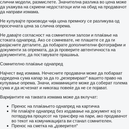
слични модели, размислете. Значителна разлика во цена може
да укажува на скриени недостатоци или на обид на продавачот
да направи измама.
Не купувајте производи чија цена премногу се разликува од
просечната цена за слична опрема.
Не давајте согласност на сомнителни залози и плаќање на
стоката однапред. Ако се сомневате, не плашете се да ги
разјасните деталите, да побарате дополнителни фотографии и
документи за опремата, да ја проверите автентичноста на
документите, да поставувате прашања.
Сомнително плаќање однапред
Најчест вид измама. Нечесните продавачи може да побараат
одредена сума капар за да го „резервираат“ вашето право на
купување опрема. Значи, измамниците може да соберат голема
сума и да исчезнат и никогаш повеќе да не се појават.
Варијантите на таквата измама може да вклучат:
Пренос на плаќањето однапред на картичка
Не плаќајте однапред без издавање на документ кој го
потврдува процесот на трансфер на пари, ако продавачот
во текот на комуникацијата ви станал сомнителен.
Пренос на сметка на „доверител“