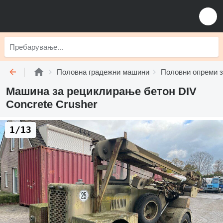
Половна градежни машини
Половни опреми з
Машина за рециклирање бетон DIV
Concrete Crusher
1/13