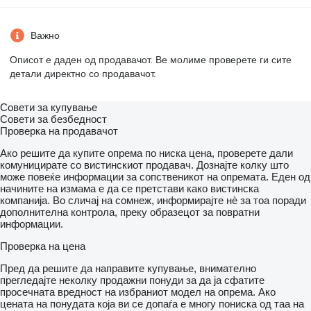
Важно
Описот е даден од продавачот. Ве молиме проверете ги сите
детали директно со продавачот.
Совети за купување
Совети за безбедност
Проверка на продавачот
Ако решите да купите опрема по ниска цена, проверете дали
комуницирате со вистинскиот продавач. Дознајте колку што
може повеќе информации за сопственикот на опремата. Еден од
начините на измама е да се претстави како вистинска
компанија. Во сличај на сомнеж, информирајте нѐ за тоа поради
дополнителна контрола, преку образецот за повратни
информации.
Проверка на цена
Пред да решите да направите купување, внимателно
прегледајте неколку продажни понуди за да ја сфатите
просечната вредност на избраниот модел на опрема. Ако
цената на понудата која ви се допаѓа е многу пониска од таа на