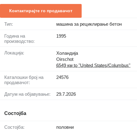
Контактирајте го продавачот
Тип:
машина за рециклирање бетон
Година на
1995
производство:
Локација:
Холандија
Oirschot
6549 км to "United States/Columbus"
Каталошки број на
24576
продавачот:
Датум на објавување:
29.7.2026
Состојба
Состојба:
половни