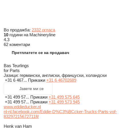
Во продажба:
2332 огласа
10
години на Machineryline
4.3
62 коментари
Претплатете се на продавач
Bas Teurlings
for Parts
Јазици:
германски, англиски, француски, холандски
+31 6 467...
Прикажи
+31 6 46702689
Јавете ми се
+31 499 57...
Прикажи
+31 499 575 645
+31 499 57...
Прикажи
+31 499 573 945
www.eddieducker.nl
nl-nl.facebook.com/Eddie-D%C3%BCcker-Trucks-Parts-vof-
832972156727118/
Henk van Ham