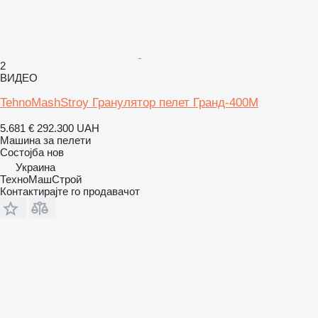
2
ВИДЕО
TehnoMashStroy Гранулятор пелет Гранд-400М
5.681 €
292.300 UAH
Машина за пелети
Состојба
нов
Украина
ТехноМашСтрой
Контактирајте го продавачот