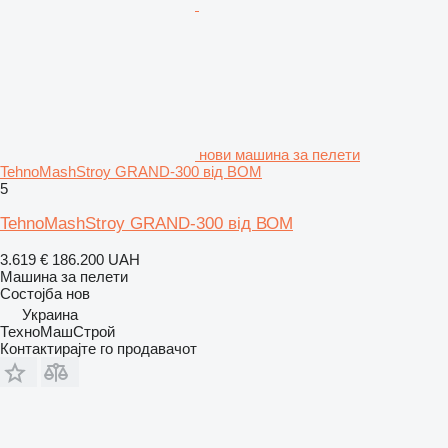
нови машина за пелети
TehnoMashStroy GRAND-300 від ВОМ
5
TehnoMashStroy GRAND-300 від ВОМ
3.619 €
186.200 UAH
Машина за пелети
Состојба
нов
Украина
ТехноМашСтрой
Контактирајте го продавачот