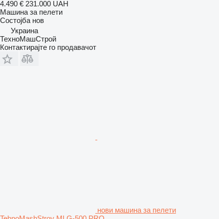
4.490 €
231.000 UAH
Машина за пелети
Состојба
нов
Украина
ТехноМашСтрой
Контактирајте го продавачот
нови машина за пелети
TehnoMashStroy MLG-500 PRO