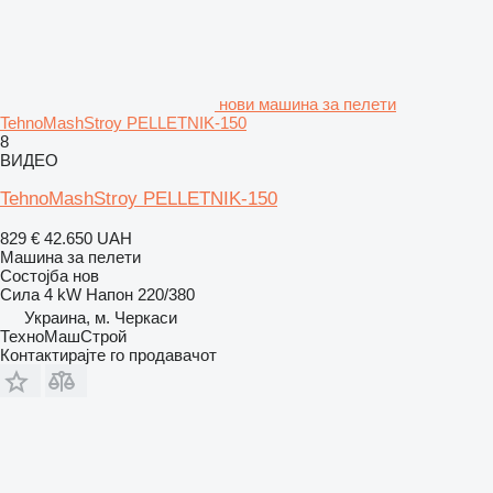
нови машина за пелети
TehnoMashStroy PELLETNIK-150
8
ВИДЕО
TehnoMashStroy PELLETNIK-150
829 €
42.650 UAH
Машина за пелети
Состојба
нов
Сила
4 kW
Напон
220/380
Украина, м. Черкаси
ТехноМашСтрой
Контактирајте го продавачот