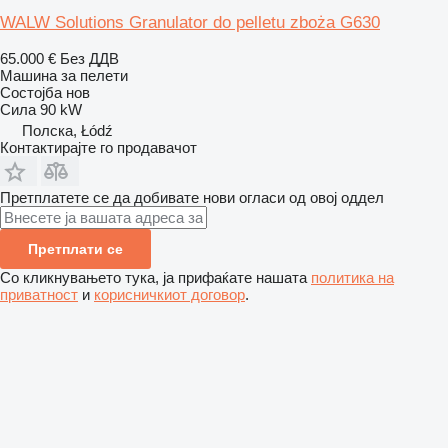
WALW Solutions Granulator do pelletu zboża G630
65.000 €
Без ДДВ
Машина за пелети
Состојба
нов
Сила
90 kW
Полска, Łódź
Контактирајте го продавачот
Претплатете се да добивате нови огласи од овој оддел
Претплати се
Со кликнувањето тука, ја прифаќате нашата
политика на
приватност
и
корисничкиот договор
.