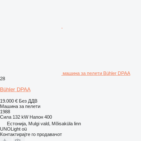
машина за пелети Bühler DPAA
28
Bühler DPAA
19.000 €
Без ДДВ
Машина за пелети
1988
Сила
132 kW
Напон
400
Естонија, Mulgi vald, Mõisaküla linn
UNOLight oü
Контактирајте го продавачот