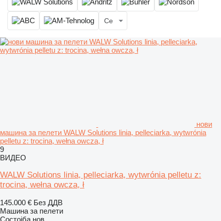
Се
нови
машина за пелети WALW Solutions linia, pelleciarka, wytwrónia
pelletu z: trocina, wełna owcza, ł
9
ВИДЕО
WALW Solutions linia, pelleciarka, wytwrónia pelletu z:
trocina, wełna owcza, ł
145.000 €
Без ДДВ
Машина за пелети
Состојба
нов