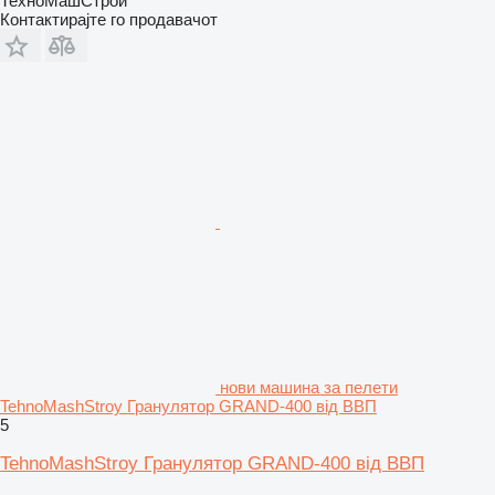
ТехноМашСтрой
Контактирајте го продавачот
нови машина за пелети
TehnoMashStroy Гранулятор GRAND-400 від ВВП
5
TehnoMashStroy Гранулятор GRAND-400 від ВВП