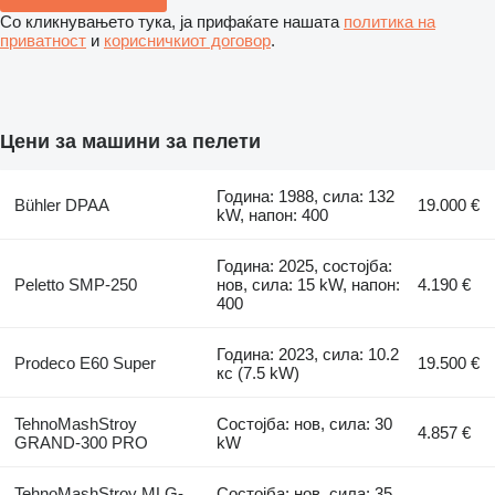
Со кликнувањето тука, ја прифаќате нашата
политика на
приватност
и
корисничкиот договор
.
Цени за машини за пелети
Година: 1988, сила: 132
Bühler DPAA
19.000 €
kW, напон: 400
Година: 2025, состојба:
Peletto SMP-250
нов, сила: 15 kW, напон:
4.190 €
400
Година: 2023, сила: 10.2
Prodeco E60 Super
19.500 €
кс (7.5 kW)
TehnoMashStroy
Состојба: нов, сила: 30
4.857 €
GRAND-300 PRO
kW
TehnoMashStroy MLG-
Состојба: нов, сила: 35