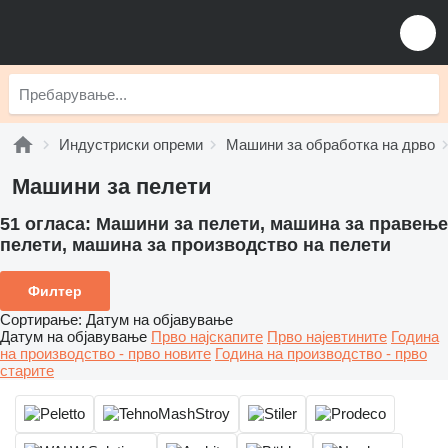
Индустриски опреми
Машини за обработка на дрво
Машини за пелети
51 огласа:
Машини за пелети, машина за правење
пелети, машина за производство на пелети
Филтер
Сортирање
:
Датум на објавување
Датум на објавување
Прво најскапите
Прво најевтините
Година
на производство - прво новите
Година на производство - прво
старите