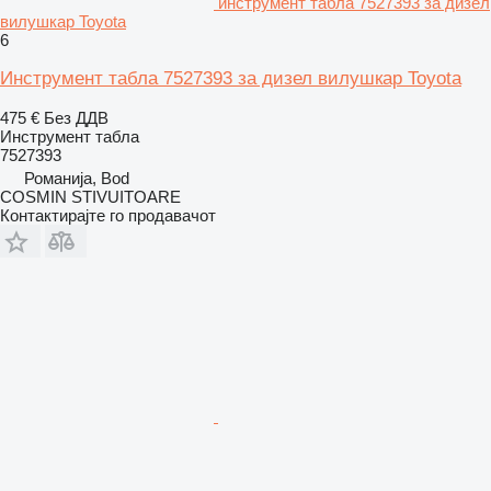
инструмент табла 7527393 за дизел
вилушкар Toyota
6
Инструмент табла 7527393 за дизел вилушкар Toyota
475 €
Без ДДВ
Инструмент табла
7527393
Романија, Bod
COSMIN STIVUITOARE
Контактирајте го продавачот