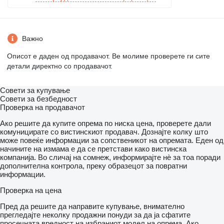
Важно
Описот е даден од продавачот. Ве молиме проверете ги сите
детали директно со продавачот.
Совети за купување
Совети за безбедност
Проверка на продавачот
Ако решите да купите опрема по ниска цена, проверете дали
комуницирате со вистинскиот продавач. Дознајте колку што
може повеќе информации за сопственикот на опремата. Еден од
начините на измама е да се претстави како вистинска
компанија. Во сличај на сомнеж, информирајте нѐ за тоа поради
дополнителна контрола, преку образецот за повратни
информации.
Проверка на цена
Пред да решите да направите купување, внимателно
прегледајте неколку продажни понуди за да ја сфатите
просечната вредност на избраниот модел на опрема. Ако