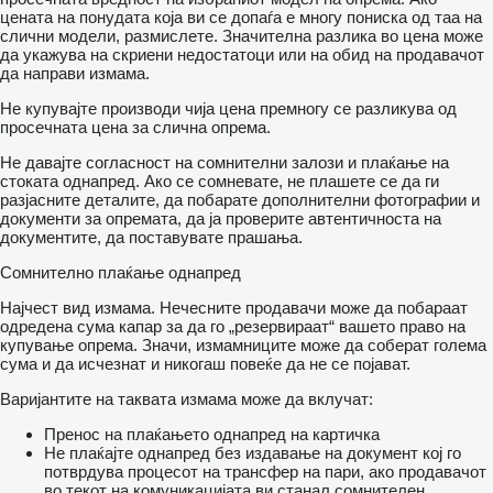
цената на понудата која ви се допаѓа е многу пониска од таа на
слични модели, размислете. Значителна разлика во цена може
да укажува на скриени недостатоци или на обид на продавачот
да направи измама.
Не купувајте производи чија цена премногу се разликува од
просечната цена за слична опрема.
Не давајте согласност на сомнителни залози и плаќање на
стоката однапред. Ако се сомневате, не плашете се да ги
разјасните деталите, да побарате дополнителни фотографии и
документи за опремата, да ја проверите автентичноста на
документите, да поставувате прашања.
Сомнително плаќање однапред
Најчест вид измама. Нечесните продавачи може да побараат
одредена сума капар за да го „резервираат“ вашето право на
купување опрема. Значи, измамниците може да соберат голема
сума и да исчезнат и никогаш повеќе да не се појават.
Варијантите на таквата измама може да вклучат:
Пренос на плаќањето однапред на картичка
Не плаќајте однапред без издавање на документ кој го
потврдува процесот на трансфер на пари, ако продавачот
во текот на комуникацијата ви станал сомнителен.