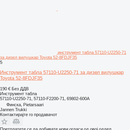
инструмент табла 57110-U2250-71
за дизел вилушкар Toyota 52-8FDJF35
5
Инструмент табла 57110-U2250-71 за дизел вилушкар
Toyota 52-8FDJF35
190 €
Без ДДВ
Инструмент табла
57110-U2250-71, 57110-F2200-71, 69802-600A
Финска, Pietarsaari
Jannen Trukki
Контактирајте го продавачот
Претплатете се да добивате нови огласи од овој оддел