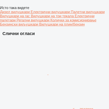
Исто така видете
Дизел вилушкари
Електрични вилушкари
Палетни вилушкари
Вилушкари на гас
Вилушкари на три тркала
Електрични
палетари
Регални вилушкари
Колички за комисионирање
Бензински виљушкари
Вилушкари на плин/бензин
Слични огласи