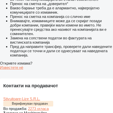
Пренос на сметка на „доверител“
Вакво барање треба да е алармантно, најверојатно
комуницирате со измамник.
Пренос на сметка на компанија со слично име
Внимавајте, измамниците може да се скријат позади
добри компании, правејќи мали измени во името. Не
пренесувајте средства ако називот на компанијата ви е
сомннителен.
Замена на сопствени податои во фактурата на
вистинската компанија
Пред да направите трансфер, проверете дали наведените
податоци се точни и дали се однесуваат на наведената
компанија.
Откривте измама?
Известете нѐ
Контакти на продавачот
Stivuitoare-Lize S.R.L.
Верификуван продавач
Во продажба:
2273 огласа
3
години на Machineryline