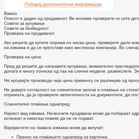
Побарај дополнителни информации
Важно
Описот е даден од продавачот. Ве молиме проверете ги сите дет
Совети за купување
Совети за безбедност
Проверка на продавачот
Ако решите да купите опрема по ниска цена, проверете дали ком
на измама е да се претстави како вистинска компанија. Во слич
Проверка на цена
Пред да решите да направите купување, внимателно прегледајте 
допаѓа е многу пониска од таа на слични модели, размислете. З
Не купувајте производи чија цена премногу се разликува од прос
Не давајте согласност на сомнителни залози и плаќање на стока
опремата, да ја проверите автентичноста на документите, да по
Сомнително плаќање однапред
Најчест вид измама. Нечесните продавачи може да побараат одр
исчезнат и никогаш повеќе да не се појават.
Варијантите на таквата измама може да вклучат:
Пренос на плаќањето однапред на картичка