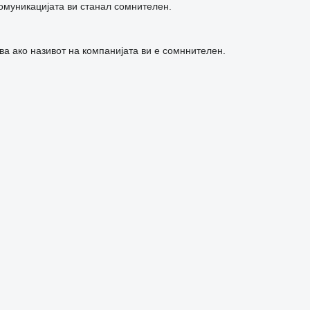
комуникацијата ви станал сомнителен.
ва ако називот на компанијата ви е сомннителен.