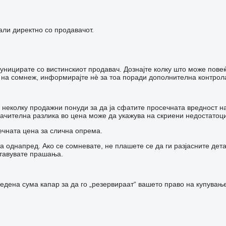
али директно со продавачот.
уницирате со вистинскиот продавач. Дознајте колку што може пов
ај на сомнеж, информирајте нѐ за тоа поради дополнителна контро
неколку продажни понуди за да ја сфатите просечната вредност на
начителна разлика во цена може да укажува на скриени недостатоц
ечната цена за слична опрема.
та однапред. Ако се сомневате, не плашете се да ги разјасните де
ставувате прашања.
едена сума капар за да го „резервираат“ вашето право на купувањ