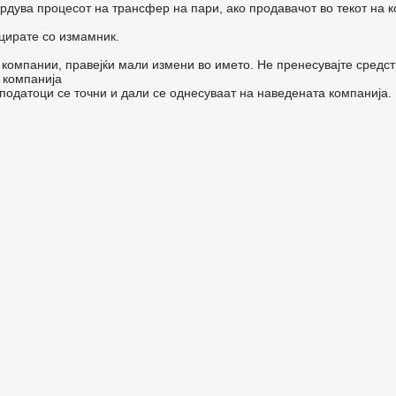
врдува процесот на трансфер на пари, ако продавачот во текот на 
цирате со измамник.
компании, правејќи мали измени во името. Не пренесувајте средст
 компанија
одатоци се точни и дали се однесуваат на наведената компанија.