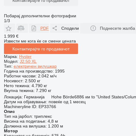
Контактирајте го продавачот
Побарај дополнителни фотографии
1/3
PDF
Сподели
Поднесете жалба
1.999 €
Извести ме кога ќе се смени цената
Контактирајте го продавачот
Марка:
Hyster
Модел:
J2.50 XL
Тип:
електричен вилушкар
Година на производство:
1995
Работни часови:
2.042 м/ч
Носивост:
2.500 кг
Нето тежина:
4.790 кг
Вкупна тежина:
7.290 кг
Локација:
Германија
Hohe Börde
6886 км to "United States/Colu
Датум на објавување:
повеќе од 1 месец
Machineryline ID:
EP33766
Опис
Тип на јарбол:
триплекс
Висина на подигање:
4,8 м
Должина на вилушка:
1.200 м
Мотор
Капацитет на батерија:
575 Ah