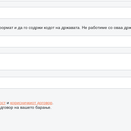
формат и да го содржи кодот на државата.
Не работиме со оваа др
ост
и
корисничкиот договор
.
одговор на вашето барање.