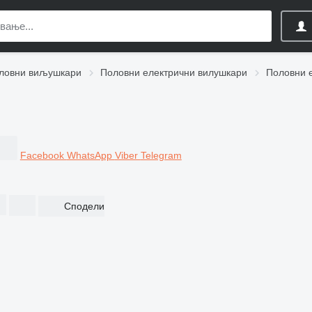
ловни виљушкари
Половни електрични вилушкари
Половни е
Facebook
WhatsApp
Viber
Telegram
Сподели