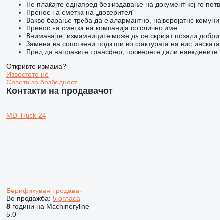
Не плаќајте однапред без издавање на документ кој го пот
Пренос на сметка на „доверител“
Вакво барање треба да е алармантно, најверојатно комуни
Пренос на сметка на компанија со слично име
Внимавајте, измамниците може да се скријат позади добри 
Замена на сопствени податои во фактурата на вистинската
Пред да направите трансфер, проверете дали наведените п
Откривте измама?
Известете нѐ
Совети за безбедност
Контакти на продавачот
MD Truck 24
Верификуван продавач
Во продажба:
5 огласа
8
години на Machineryline
5.0