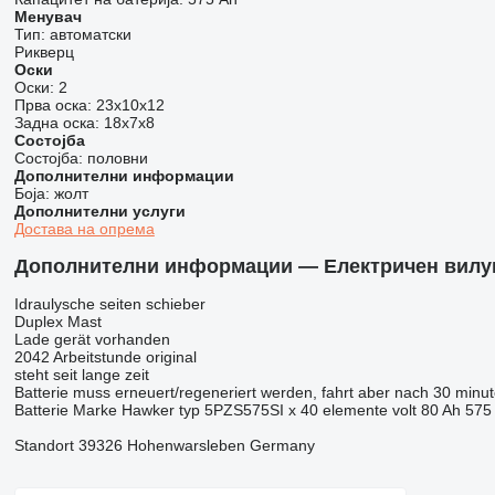
Менувач
Тип:
автоматски
Рикверц
Оски
Оски:
2
Прва оска:
23x10x12
Задна оска:
18x7x8
Состојба
Состојба:
половни
Дополнителни информации
Боја:
жолт
Дополнителни услуги
Достава на опрема
Дополнителни информации — Електричен вилушк
Idraulysche seiten schieber
Duplex Mast
Lade gerät vorhanden
2042 Arbeitstunde original
steht seit lange zeit
Batterie muss erneuert/regeneriert werden, fahrt aber nach 30 minute
Batterie Marke Hawker typ 5PZS575SI x 40 elemente volt 80 Ah 575 
Standort 39326 Hohenwarsleben Germany