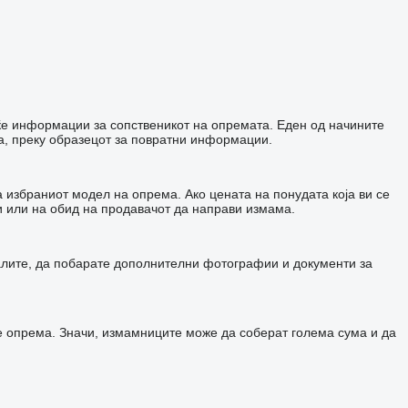
еќе информации за сопственикот на опремата. Еден од начините
ла, преку образецот за повратни информации.
 избраниот модел на опрема. Ако цената на понудата која ви се
и или на обид на продавачот да направи измама.
талите, да побарате дополнителни фотографии и документи за
е опрема. Значи, измамниците може да соберат голема сума и да