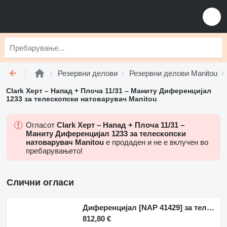
Резервни делови
Резервни делови Manitou
Clark Херт – Напад + Плоча 11/31 – Маниту Диференцијал
1233 за телескопски натоварувач Manitou
Огласот
Clark Херт – Напад + Плоча 11/31 –
Маниту Диференцијал 1233 за телескопски
натоварувач Manitou
е продаден и не е вклучен во
пребарувањето!
Слични огласи
Диференцијал [NAP 41429] за телескопски натоварувач Manitou 1440
812,80 €