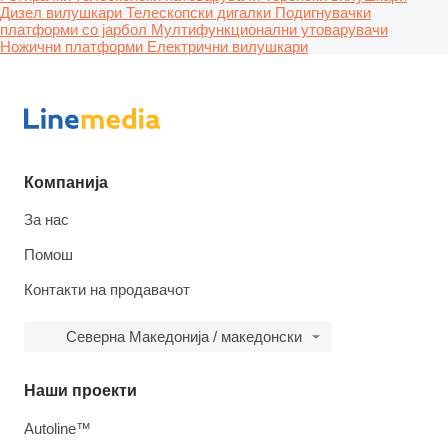
Дизел вилушкари
Телескопски дигалки
Подигнувачки
платформи со јарбол
Мултифункционални утоварувачи
Ножични платформи
Електрични вилушкари
Компанија
За нас
Помош
Контакти на продавачот
Северна Македонија / македонски
Наши проекти
Autoline™