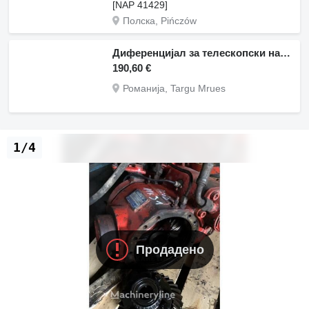
[NAP 41429]
Полска, Pińczów
Диференцијал за телескопски натоварувач Manitou MT 625 MT 1130 MT 1330 MT 1740 MT 1745
190,60 €
Романија, Targu Mrues
1/4
Продадено