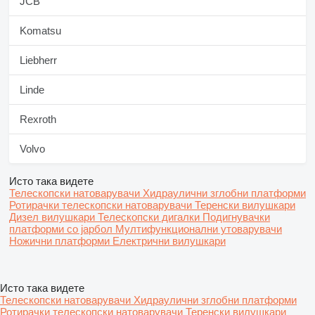
JCB
Komatsu
Liebherr
Linde
Rexroth
Volvo
Исто така видете
Телескопски натоварувачи
Хидраулични зглобни платформи
Ротирачки телескопски натоварувачи
Теренски вилушкари
Дизел вилушкари
Телескопски дигалки
Подигнувачки
платформи со јарбол
Мултифункционални утоварувачи
Ножични платформи
Електрични вилушкари
Исто така видете
Телескопски натоварувачи
Хидраулични зглобни платформи
Ротирачки телескопски натоварувачи
Теренски вилушкари