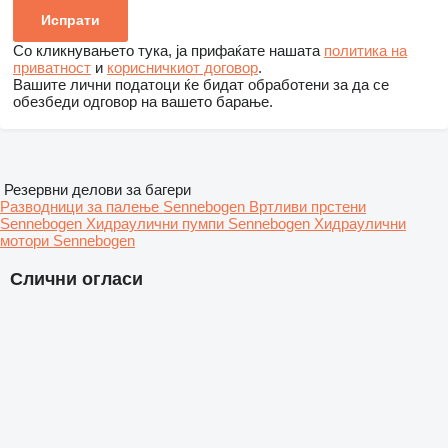
Со кликнувањето тука, ја прифаќате нашата
политика на
приватност
и
корисничкиот договор
.
Вашите лични податоци ќе бидат обработени за да се
обезбеди одговор на вашето барање.
Резервни делови за багери
Разводници за палење Sennebogen
Вртливи прстени
Sennebogen
Хидраулични пумпи Sennebogen
Хидраулични
мотори Sennebogen
Слични огласи