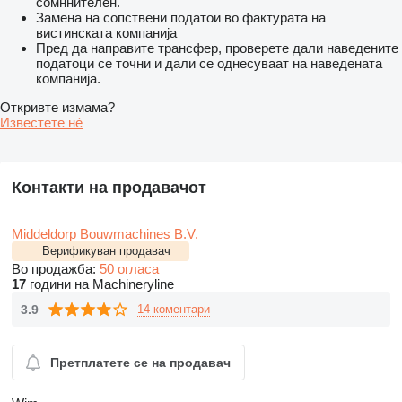
сомннителен.
Замена на сопствени податои во фактурата на
вистинската компанија
Пред да направите трансфер, проверете дали наведените
податоци се точни и дали се однесуваат на наведената
компанија.
Откривте измама?
Известете нѐ
Контакти на продавачот
Middeldorp Bouwmachines B.V.
Верификуван продавач
Во продажба:
50 огласа
17
години на Machineryline
3.9
14 коментари
Претплатете се на продавач