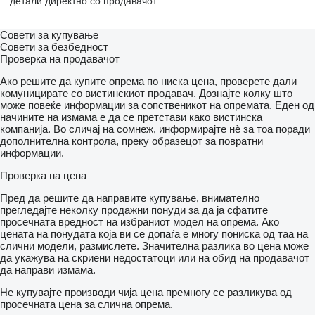
детали директно со продавачот.
Совети за купување
Совети за безбедност
Проверка на продавачот
Ако решите да купите опрема по ниска цена, проверете дали
комуницирате со вистинскиот продавач. Дознајте колку што
може повеќе информации за сопственикот на опремата. Еден од
начините на измама е да се претстави како вистинска
компанија. Во сличај на сомнеж, информирајте нѐ за тоа поради
дополнителна контрола, преку образецот за повратни
информации.
Проверка на цена
Пред да решите да направите купување, внимателно
прегледајте неколку продажни понуди за да ја сфатите
просечната вредност на избраниот модел на опрема. Ако
цената на понудата која ви се допаѓа е многу пониска од таа на
слични модели, размислете. Значителна разлика во цена може
да укажува на скриени недостатоци или на обид на продавачот
да направи измама.
Не купувајте производи чија цена премногу се разликува од
просечната цена за слична опрема.