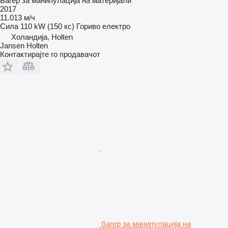
Багер за манипулација на материјали
2017
11.013 м/ч
Сила
110 kW (150 кс)
Гориво
електро
Холандија, Holten
Jansen Holten
Контактирајте го продавачот
багер за манипулација на