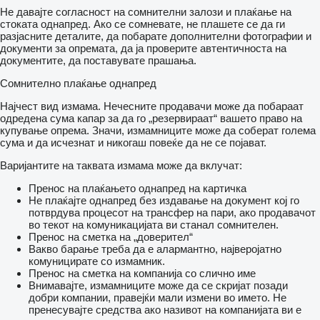
Не давајте согласност на сомнителни залози и плаќање на
стоката однапред. Ако се сомневате, не плашете се да ги
разјасните деталите, да побарате дополнителни фотографии и
документи за опремата, да ја проверите автентичноста на
документите, да поставувате прашања.
Сомнително плаќање однапред
Најчест вид измама. Нечесните продавачи може да побараат
одредена сума капар за да го „резервираат“ вашето право на
купување опрема. Значи, измамниците може да соберат голема
сума и да исчезнат и никогаш повеќе да не се појават.
Варијантите на таквата измама може да вклучат:
Пренос на плаќањето однапред на картичка
Не плаќајте однапред без издавање на документ кој го
потврдува процесот на трансфер на пари, ако продавачот
во текот на комуникацијата ви станал сомнителен.
Пренос на сметка на „доверител“
Вакво барање треба да е алармантно, најверојатно
комуницирате со измамник.
Пренос на сметка на компанија со слично име
Внимавајте, измамниците може да се скријат позади
добри компании, правејќи мали измени во името. Не
пренесувајте средства ако називот на компанијата ви е