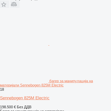
багер за манипулација на
материјали Sennebogen 825M Electric
18
Sennebogen 825M Electric
198.500 €
Без ДДВ