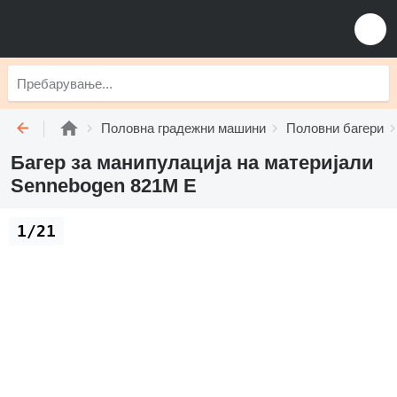
Половна градежни машини
Половни багери
Багер за манипулација на материјали
Sennebogen 821M E
1/21