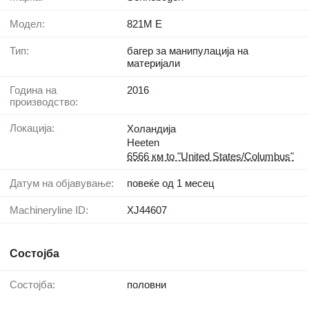
Модел:
821M E
Тип:
багер за манипулација на
материјали
Година на
2016
производство:
Локација:
Холандија
Heeten
6566 км to "United States/Columbus"
Датум на објавување:
повеќе од 1 месец
Machineryline ID:
XJ44607
Состојба
Состојба:
половни