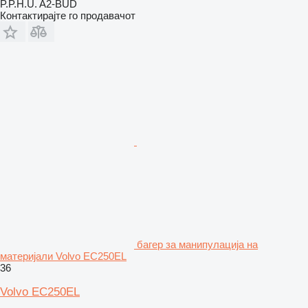
P.P.H.U. A2-BUD
Контактирајте го продавачот
багер за манипулација на
материјали Volvo EC250EL
36
Volvo EC250EL