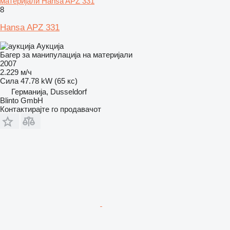
материјали Hansa APZ 331
8
Hansa APZ 331
Аукција
Багер за манипулација на материјали
2007
2.229 м/ч
Сила
47.78 kW (65 кс)
Германија, Dusseldorf
Blinto GmbH
Контактирајте го продавачот