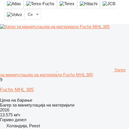
Се
багер
за манипулација на материјали Fuchs MHL 385
9
Fuchs MHL 385
Цена на барање
Багер за манипулација на материјали
2016
13.575 м/ч
Гориво
дизел
Холандија, Peest