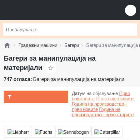
Градежни машини
Багери
Багери за манипулација 
Багери за манипулација на
материјали
747 огласа:
Багери за манипулација на материјали
Датум на објавување
Прво
најскапите
Прво најевтините
Година на производство -
прво новите
Година на
производство - прво старите