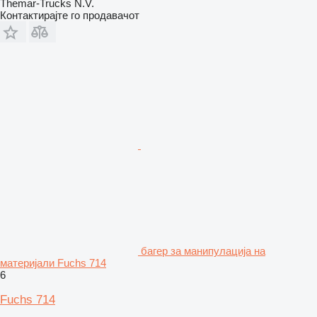
Themar-Trucks N.V.
Контактирајте го продавачот
багер за манипулација на
материјали Fuchs 714
6
Fuchs 714