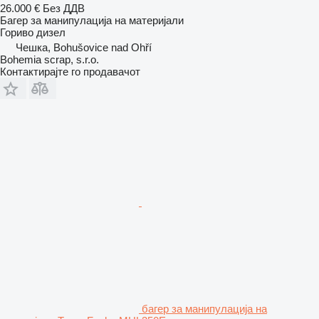
26.000 €
Без ДДВ
Багер за манипулација на материјали
Гориво
дизел
Чешка, Bohušovice nad Ohří
Bohemia scrap, s.r.o.
Контактирајте го продавачот
багер за манипулација на