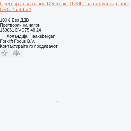
Претворач на напон Deutronic 163861 за виљушкар Linde
DVC 75-48-24
100 €
Без ДДВ
Претворач на напон
163861 DVC75 48 24
Холандија, Haaksbergen
Forklift Focus B.V.
Контактирајте го продавачот