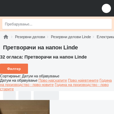
Резервни делови
Резервни делови Linde
Електрики
Претворачи на напон Linde
32 огласа:
Претворачи на напон Linde
Филтер
Сортирање
:
Датум на објавување
Датум на објавување
Прво најскапите
Прво најевтините
Година
на производство - прво новите
Година на производство - прво
старите