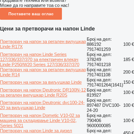
Продавате техника или возила?
Може да го направите тоа со нас!
Поставете ваш оглас
Цени за претворачи на напон Linde
Број на дел:
Претворач на напон за регален вилушкар
886192
100 €
Linde R17X
7917401259
Претворач на напон Linde Series
Број на дел:
127/336/337/370 за електричен влекач
378249
185 €
Linde P250/W20 Series 127/336/337/370
7917401218
Претворач на напон за регален вилушкар
Број на дел:
200 €
Linde R14
7917401108
Број на дел:
Претворач на напон за виљушкар Linde
150 €
7917401264(1641)
Претворач на напон Deutronic DR100N-12
Број на дел:
100 €
за регален вилушкар Linde R20S
819927
Број на дел:
Претворач на напон Deutronic dvc100-24-
897487 DVC100-
100 €
20 за виљушкар Linde
24-20
Претворач на напон Dometic V10-02 за
Број на дел:
машина за складирање Linde V10-02,
790406
100 €
Series 5021
9600000085
Претворач на напон Linde за дизел
Број на дел:
450 €