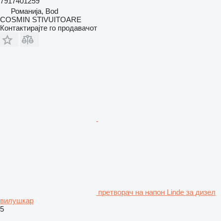
7917401259
Романија, Bod
COSMIN STIVUITOARE
Контактирајте го продавачот
претворач на напон Linde за дизел
вилушкар
5