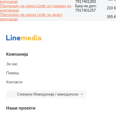
вилушкар
7917401283
Претворач на напон Linde за товарач на
Број на дел:
210 €
контејнери
7917401257
Претворач на напон Linde за дизел
355 €
вилушкар
Компанија
За нас
Помош
Контакти
Северна Македонија / македонски
Наши проекти