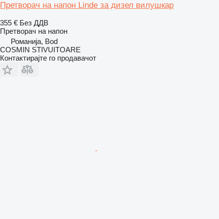
Претворач на напон Linde за дизел вилушкар
355 €
Без ДДВ
Претворач на напон
Романија, Bod
COSMIN STIVUITOARE
Контактирајте го продавачот