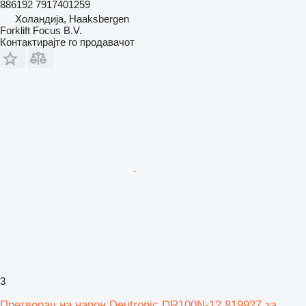
886192 7917401259
Холандија, Haaksbergen
Forklift Focus B.V.
Контактирајте го продавачот
3
Претворач на напон Deutronic DR100N-12 819927 за