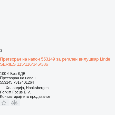
3
Претворач на напон 553149 за регален вилушкар Linde
SERIES 115/116/346/386
100 €
Без ДДВ
Претворач на напон
553149 7917401264
Холандија, Haaksbergen
Forklift Focus B.V.
Контактирајте го продавачот