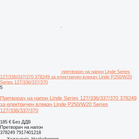
претворач на напон Linde Series
127/336/337/370 378249 за електричен влекач Linde P250/W20
Series 127/336/337/370
5
Претворач на напон Linde Series 127/336/337/370 378249
за електричен влекач Linde P250/W20 Series
127/336/337/370
185 €
Без ДДВ
Претворач на напон
378249 7917401218
Холандија, Haaksbergen