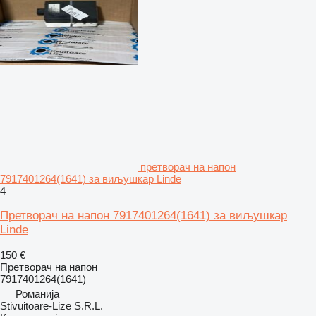
претворач на напон
7917401264(1641) за виљушкар Linde
4
Претворач на напон 7917401264(1641) за виљушкар
Linde
150 €
Претворач на напон
7917401264(1641)
Романија
Stivuitoare-Lize S.R.L.