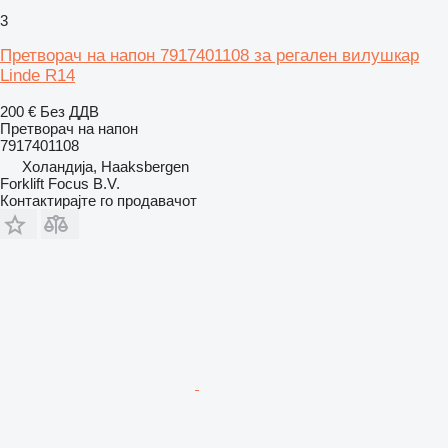
3
Претворач на напон 7917401108 за регален вилушкар
Linde R14
200 €
Без ДДВ
Претворач на напон
7917401108
Холандија, Haaksbergen
Forklift Focus B.V.
Контактирајте го продавачот