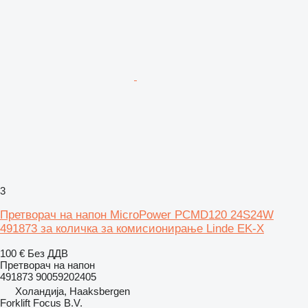
3
Претворач на напон MicroPower PCMD120 24S24W
491873 за количка за комисионирање Linde EK-X
100 €
Без ДДВ
Претворач на напон
491873 90059202405
Холандија, Haaksbergen
Forklift Focus B.V.