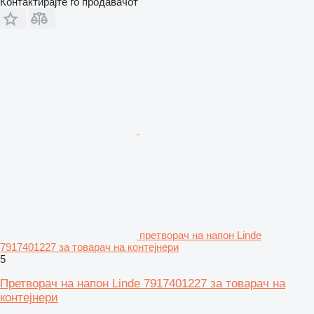
Контактирајте го продавачот
претворач на напон Linde
7917401227 за товарач на контејнери
5
Претворач на напон Linde 7917401227 за товарач на
контејнери