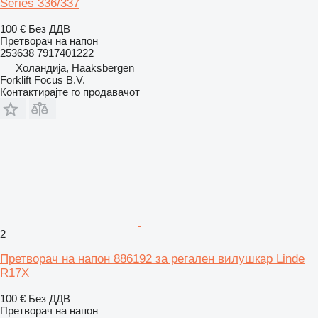
Series 336/337
100 €
Без ДДВ
Претворач на напон
253638 7917401222
Холандија, Haaksbergen
Forklift Focus B.V.
Контактирајте го продавачот
2
Претворач на напон 886192 за регален вилушкар Linde
R17X
100 €
Без ДДВ
Претворач на напон