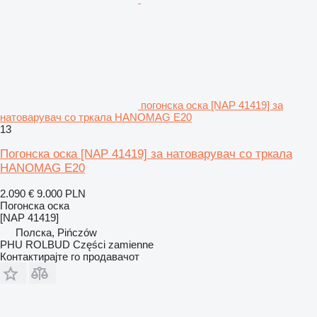
погонска оска [NAP 41419] за
натоварувач со тркала HANOMAG E20
13
Погонска оска [NAP 41419] за натоварувач со тркала
HANOMAG E20
2.090 €
9.000 PLN
Погонска оска
[NAP 41419]
Полска, Pińczów
PHU ROLBUD Części zamienne
Контактирајте го продавачот