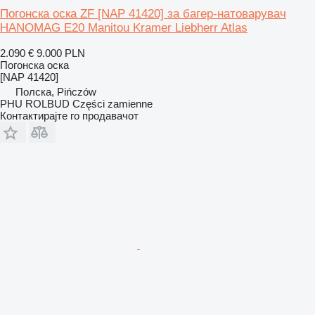
Погонска оска ZF [NAP 41420] за багер-натоварувач
HANOMAG E20 Manitou Kramer Liebherr Atlas
2.090 €
9.000 PLN
Погонска оска
[NAP 41420]
Полска, Pińczów
PHU ROLBUD Części zamienne
Контактирајте го продавачот