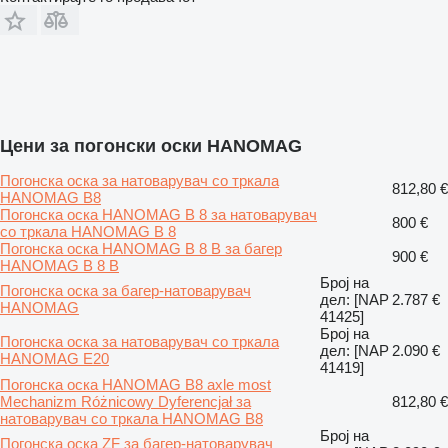
Цени за погонски оски HANOMAG
Погонска оска за натоварувач со тркала
812,80 €
HANOMAG B8
Погонска оска HANOMAG B 8 за натоварувач
800 €
со тркала HANOMAG B 8
Погонска оска HANOMAG B 8 B за багер
900 €
HANOMAG B 8 B
Број на
Погонска оска за багер-натоварувач
дел: [NAP
2.787 €
HANOMAG
41425]
Број на
Погонска оска за натоварувач со тркала
дел: [NAP
2.090 €
HANOMAG E20
41419]
Погонска оска HANOMAG B8 axle most
Mechanizm Różnicowy Dyferencjał за
812,80 €
натоварувач со тркала HANOMAG B8
Број на
Погонска оска ZF за багер-натоварувач