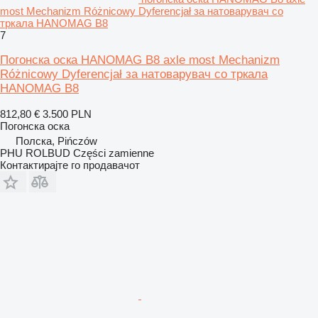
most Mechanizm Różnicowy Dyferencjał за натоварувач со
тркала HANOMAG B8
7
Погонска оска HANOMAG B8 axle most Mechanizm
Różnicowy Dyferencjał за натоварувач со тркала
HANOMAG B8
812,80 €
3.500 PLN
Погонска оска
Полска, Pińczów
PHU ROLBUD Części zamienne
Контактирајте го продавачот