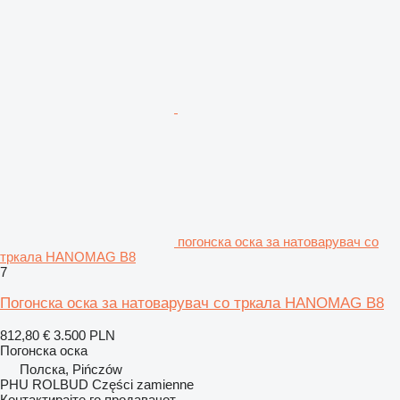
погонска оска за натоварувач со
тркала HANOMAG B8
7
Погонска оска за натоварувач со тркала HANOMAG B8
812,80 €
3.500 PLN
Погонска оска
Полска, Pińczów
PHU ROLBUD Części zamienne
Контактирајте го продавачот