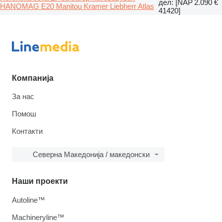
дел: [NAP
2.090 €
HANOMAG E20 Manitou Kramer Liebherr Atlas
41420]
Компанија
За нас
Помош
Контакти
Северна Македонија / македонски
Наши проекти
Autoline™
Machineryline™