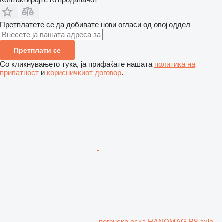
Претплатете се да добивате нови огласи од овој оддел
Претплати се
Со кликнувањето тука, ја прифаќате нашата
политика на
приватност
и
корисничкиот договор
.
погонска оска HANOMAG B8 axle