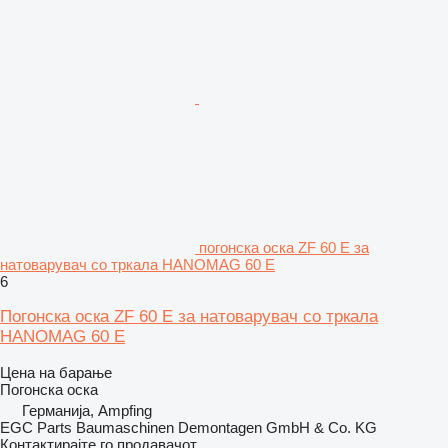
погонска оска ZF 60 E за
натоварувач со тркала HANOMAG 60 E
6
Погонска оска ZF 60 E за натоварувач со тркала
HANOMAG 60 E
Цена на барање
Погонска оска
Германија, Ampfing
EGC Parts Baumaschinen Demontagen GmbH & Co. KG
Контактирајте го продавачот