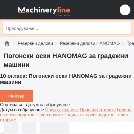
Резервни делови
Резервни делови HANOMAG
Тр
Погонски оски HANOMAG за градежни
машини
10 огласа:
Погонски оски HANOMAG за градежни
машини
Филтер
Сортирање
:
Датум на објавување
Датум на објавување
Прво најскапите
Прво најевтините
Година
на производство - прво новите
Година на производство - прво
старите