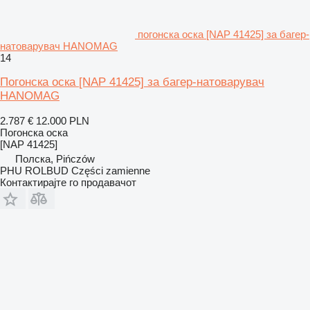
погонска оска [NAP 41425] за багер-
натоварувач HANOMAG
14
Погонска оска [NAP 41425] за багер-натоварувач
HANOMAG
2.787 €
12.000 PLN
Погонска оска
[NAP 41425]
Полска, Pińczów
PHU ROLBUD Części zamienne
Контактирајте го продавачот