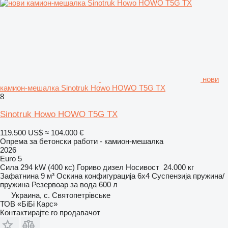
нови
камион-мешалка Sinotruk Howo HOWO T5G TX
8
Sinotruk Howo HOWO T5G TX
119.500 US$
≈ 104.000 €
Опрема за бетонски работи - камион-мешалка
2026
Euro 5
Сила
294 kW (400 кс)
Гориво
дизел
Носивост
24.000 кг
Зафатнина
9 м³
Оскина конфигурација
6x4
Суспензија
пружина/
пружина
Резервоар за вода
600 л
Украина, с. Святопетрівське
ТОВ «БіБі Карс»
Контактирајте го продавачот