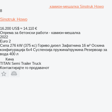
камион-мешалка Sinotruk Howo
8
Sinotruk Howo
16.200 US$
≈ 14.110 €
Опрема за бетонски работи - камион-мешалка
2022
Euro 2
Сила
276 kW (375 кс)
Гориво
дизел
Зафатнина
16 м³
Оскина
конфигурација
6x4
Суспензија
пружина/пружина
Резервоар за
вода
400 л
Кина
TITAN Semi Trailer Truck
Контактирајте го продавачот