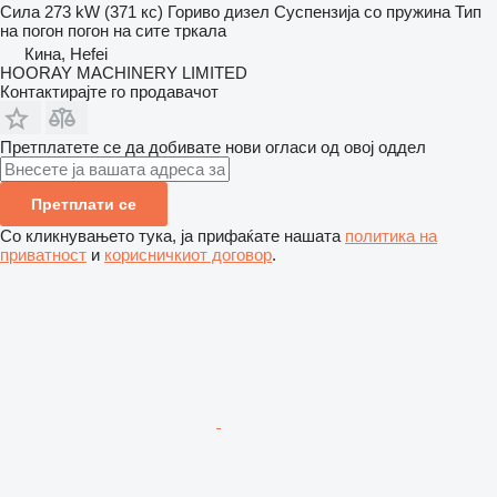
Сила
273 kW (371 кс)
Гориво
дизел
Суспензија
со пружина
Тип
на погон
погон на сите тркала
Кина, Hefei
HOORAY MACHINERY LIMITED
Контактирајте го продавачот
Претплатете се да добивате нови огласи од овој оддел
Претплати се
Со кликнувањето тука, ја прифаќате нашата
политика на
приватност
и
корисничкиот договор
.