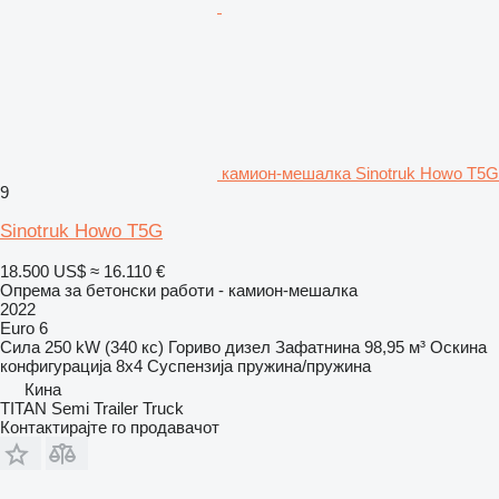
камион-мешалка Sinotruk Howo T5G
9
Sinotruk Howo T5G
18.500 US$
≈ 16.110 €
Опрема за бетонски работи - камион-мешалка
2022
Euro 6
Сила
250 kW (340 кс)
Гориво
дизел
Зафатнина
98,95 м³
Оскина
конфигурација
8x4
Суспензија
пружина/пружина
Кина
TITAN Semi Trailer Truck
Контактирајте го продавачот