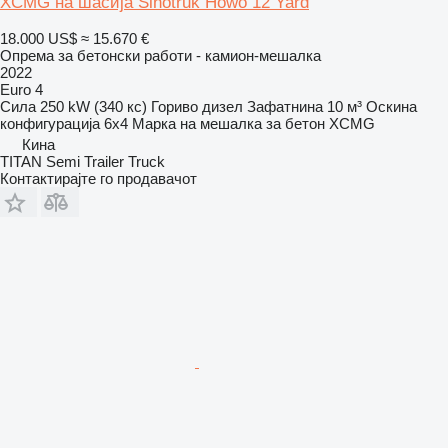
XCMG на шасија Sinotruk Howo 12 Yard
18.000 US$
≈ 15.670 €
Опрема за бетонски работи - камион-мешалка
2022
Euro 4
Сила
250 kW (340 кс)
Гориво
дизел
Зафатнина
10 м³
Оскина
конфигурација
6x4
Марка на мешалка за бетон
XCMG
Кина
TITAN Semi Trailer Truck
Контактирајте го продавачот