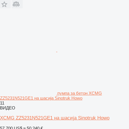
пумпа за бетон XCMG
ZZ5231N521GE1 на шасија Sinotruk Howo
11
ВИДЕО
XCMG ZZ5231N521GE1 на шасија Sinotruk Howo
57.700 US$
≈ 50.240 €