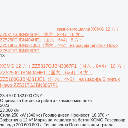
камион-мешалка XCMG 12 方：
ZZ5317GJBN3067F1（国六，8×4） 10 方：
ZZ5250GJBN404HE1（国六，6×4） 8 方：
ZZ5180GJBN381JE1（国六，4×2） на шасија Sinotruk Howo
ZZ5317GJBN3067F1
18
XCMG 12 方：ZZ5317GJBN3067F1（国六，8×4） 10 方：
ZZ5250GJBN404HE1（国六，6×4） 8 方：
ZZ5180GJBN381JE1（国六，4×2） на шасија Sinotruk
Howo ZZ5317GJBN3067F1
23.470 €
182.000 CNY
Опрема за бетонски работи - камион-мешалка
2023
23.000 км
Сила
250 kW (340 кс)
Гориво
дизел
Носивост
16.370 кг
Зафатнина
12 м³
Марка на мешалка за бетон
XCMG
Резервоар
за вода
300.600.800 л
Тип на погон
Погон на задни тркала