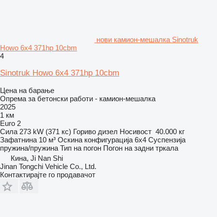
нови камион-мешалка Sinotruk
Howo 6x4 371hp 10cbm
4
Sinotruk Howo 6x4 371hp 10cbm
Цена на барање
Опрема за бетонски работи - камион-мешалка
2025
1 км
Euro 2
Сила
273 kW (371 кс)
Гориво
дизел
Носивост
40.000 кг
Зафатнина
10 м³
Оскина конфигурација
6x4
Суспензија
пружина/пружина
Тип на погон
Погон на задни тркала
Кина, Ji Nan Shi
Jinan Tongchi Vehicle Co., Ltd.
Контактирајте го продавачот