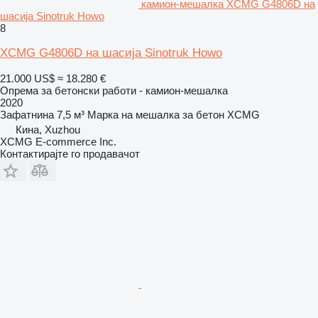
камион-мешалка XCMG G4806D на
шасија Sinotruk Howo
8
XCMG G4806D на шасија Sinotruk Howo
21.000 US$
≈ 18.280 €
Опрема за бетонски работи - камион-мешалка
2020
Зафатнина
7,5 м³
Марка на мешалка за бетон
XCMG
Кина, Xuzhou
XCMG E-commerce Inc.
Контактирајте го продавачот