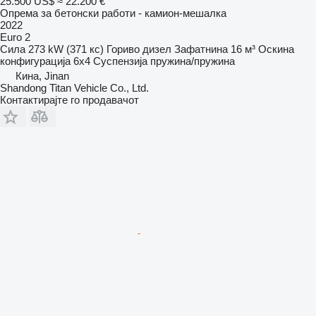
25.500 US$
≈ 22.200 €
Опрема за бетонски работи - камион-мешалка
2022
Euro 2
Сила
273 kW (371 кс)
Гориво
дизел
Зафатнина
16 м³
Оскина
конфигурација
6x4
Суспензија
пружина/пружина
Кина, Jinan
Shandong Titan Vehicle Co., Ltd.
Контактирајте го продавачот