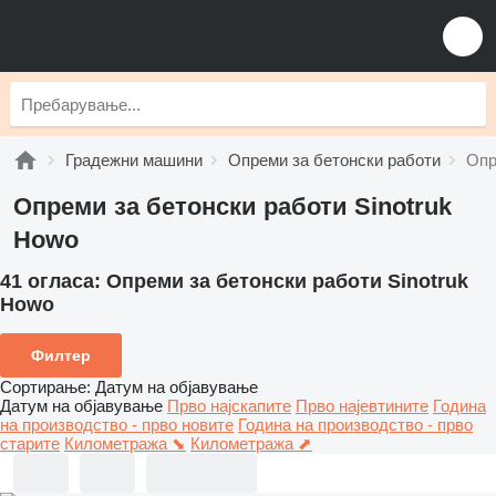
Градежни машини
Опреми за бетонски работи
Опр
Опреми за бетонски работи Sinotruk
Howo
41 огласа:
Опреми за бетонски работи Sinotruk
Howo
Филтер
Сортирање
:
Датум на објавување
Датум на објавување
Прво најскапите
Прво најевтините
Година
на производство - прво новите
Година на производство - прво
старите
Километража ⬊
Километража ⬈