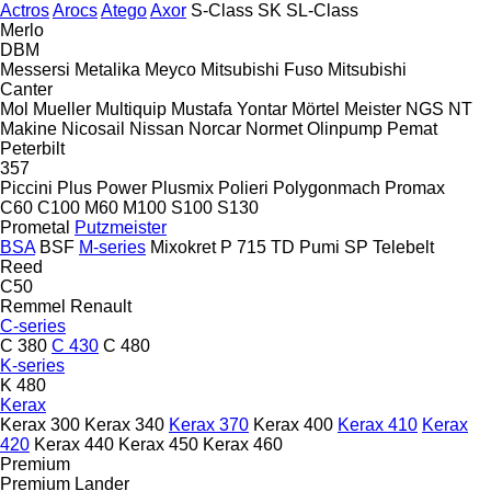
Actros
Arocs
Atego
Axor
S-Class
SK
SL-Class
Merlo
DBM
Messersi
Metalika
Meyco
Mitsubishi Fuso
Mitsubishi
Canter
Mol
Mueller
Multiquip
Mustafa Yontar
Mörtel Meister
NGS
NT
Makine
Nicosail
Nissan
Norcar
Normet
Olinpump
Pemat
Peterbilt
357
Piccini
Plus Power
Plusmix
Polieri
Polygonmach
Promax
C60
C100
M60
M100
S100
S130
Prometal
Putzmeister
BSA
BSF
M-series
Mixokret
P 715 TD
Pumi
SP
Telebelt
Reed
C50
Remmel
Renault
C-series
C 380
C 430
C 480
K-series
K 480
Kerax
Kerax 300
Kerax 340
Kerax 370
Kerax 400
Kerax 410
Kerax
420
Kerax 440
Kerax 450
Kerax 460
Premium
Premium Lander