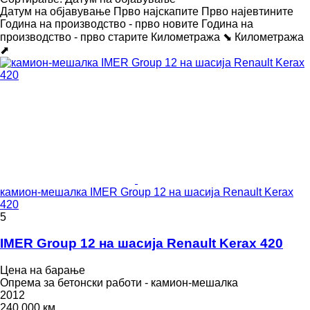
Датум на објавување
Прво најскапите
Прво најевтините
Година на производство - прво новите
Година на
производство - прво старите
Километража ⬊
Километража
⬈
камион-мешалка IMER Group 12 на шасија Renault Kerax
420
5
IMER Group 12 на шасија Renault Kerax 420
Цена на барање
Опрема за бетонски работи - камион-мешалка
2012
240.000 км