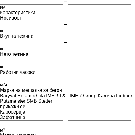
–
км
Карактеристики
Носивост
–
кг
Вкупна тежина
–
кг
Нето тежина
–
кг
Работни часови
–
м/ч
Марка на мешалка за бетон
Baryval
Betamix
Cifa
IMER-L&T
IMER Group
Karrena
Liebherr
Putzmeister
SMB
Stetter
прикажи се
Каросерија
Зафатнина
–
м³