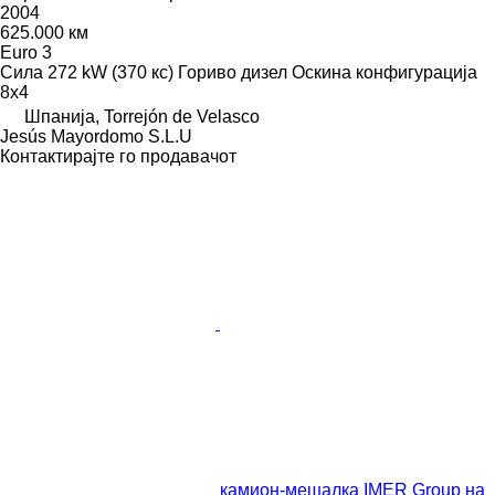
2004
625.000 км
Euro 3
Сила
272 kW (370 кс)
Гориво
дизел
Оскина конфигурација
8x4
Шпанија, Torrejón de Velasco
Jesús Mayordomo S.L.U
Контактирајте го продавачот
камион-мешалка IMER Group на