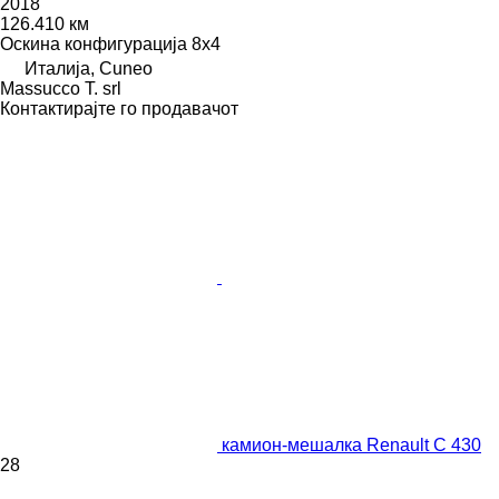
2018
126.410 км
Оскина конфигурација
8x4
Италија, Cuneo
Massucco T. srl
Контактирајте го продавачот
камион-мешалка Renault C 430
28