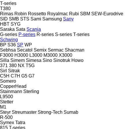
T-series
T380
Rimas
Robin
Rossetto
Royalmac
Rubi
SBM
SEW-Eurodrive
SID
SMB
STS
Sami
Samsung
Sany
HBT
SYG
Saraka
Sata
Scania
G-series
P-series
R-series
S-series
T-series
Schwing
BP
S36
SP
WP
Sebhsa
Secatol
Semix
Sermac
Shacman
F3000
H3000
L3000
M3000
X3000
Silla
Simem
Simesa
Sino
Sinotruk Howo
371
380
NX
T5G
Sirl
Sitrak
C5H
C7H
G5
G7
Somero
CopperHead
Stainmann
Sterling
L9500
Stetter
M1
Steyr
Streumaster
Strong-Tech
Sumab
R-500
Symex
Tatra
815
T-series