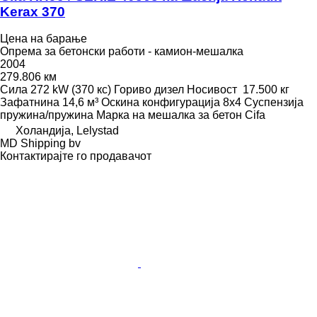
Kerax 370
Цена на барање
Опрема за бетонски работи - камион-мешалка
2004
279.806 км
Сила
272 kW (370 кс)
Гориво
дизел
Носивост
17.500 кг
Зафатнина
14,6 м³
Оскина конфигурација
8x4
Суспензија
пружина/пружина
Марка на мешалка за бетон
Cifa
Холандија, Lelystad
MD Shipping bv
Контактирајте го продавачот