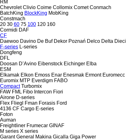
RM
Chevrolet
Clivio
Coime
Collomix
Comet
Conmach
BatchKing
BlockKing
MobKing
Constmach
20
30
60
75
100
120
160
Cormidi
DAF
CF
Daewoo
Davino
De Buf
Dekor Poznań
Delco
Delta
Dieci
F-series
L-series
Dongfeng
DFL
Doosan
D’Avino
Eibenstock
Eichinger
Elba
ESM
Elkamak
Elkon
Emoss
Enar
Enesmak
Ermont
Euromecc
Euromix MTP
Everdigm
FABO
Compact
Turbomix
FAW
FML
Fibo Intercon
Fiori
Airone
D-series
Flex
Fliegl
Fman
Forasis
Ford
4136
CF
Cargo
E-series
Foton
Auman
Freightliner
Frumecar
GINAF
M series
X series
Garant
General Makina
Gicalla
Giga Power