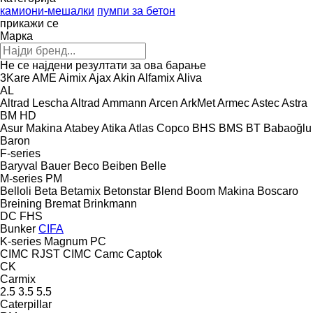
камиони-мешалки
пумпи за бетон
прикажи се
Марка
Не се најдени резултати за ова барање
3Kare
AME
Aimix
Ajax
Akin
Alfamix
Aliva
AL
Altrad Lescha
Altrad
Ammann
Arcen
ArkMet
Armec
Astec
Astra
BM
HD
Asur Makina
Atabey
Atika
Atlas Copco
BHS
BMS
BT
Babaoğlu
Baron
F-series
Baryval
Bauer
Beco
Beiben
Belle
M-series
PM
Belloli
Beta
Betamix
Betonstar
Blend
Boom Makina
Boscaro
Breining
Bremat
Brinkmann
DC
FHS
Bunker
CIFA
K-series
Magnum
PC
CIMC RJST
CIMC
Camc
Captok
CK
Carmix
2.5
3.5
5.5
Caterpillar