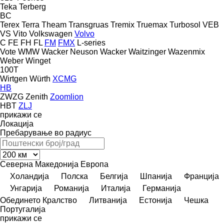
Teka
Terberg
BC
Terex
Terra
Theam
Transgruas
Tremix
Truemax
Turbosol
VEB
VS
Vito
Volkswagen
Volvo
C
FE
FH
FL
FM
FMX
L-series
Vote
WMW
Wacker Neuson
Wacker
Waitzinger
Wazenmix
Weber
Winget
100T
Wirtgen
Würth
XCMG
HB
ZWZG
Zenith
Zoomlion
HBT
ZLJ
прикажи се
Локација
Пребарување во радиус
Северна Македонија
Европа
Холандија
Полска
Белгија
Шпанија
Франција
Унгарија
Романија
Италија
Германија
Обединето Кралство
Литванија
Естонија
Чешка
Португалија
прикажи се