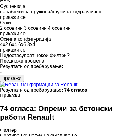
EBS
Суспензија
параболична
пружина/пружина
хидраулично
прикажи се
Оски
2 осовини
3 осовини
4 осовини
прикажи се
Оскина конфигурација
4x2
6x4
6x6
8x4
прикажи се
Недостасуваат некои филтри?
Предложи промена
Резултати од пребарување:
-
прикажи
Информации за Renault
Резултати од пребарување:
74 огласа
Прикажи
74 огласа:
Опреми за бетонски
работи Renault
Филтер
Сортирање
:
Датум на објавување