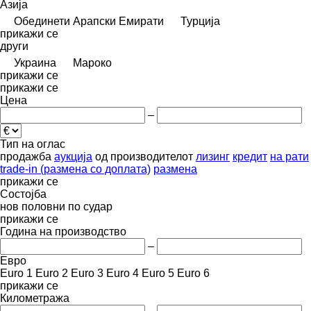
Азија
Обединети Арапски Емирати
Турција
прикажи се
други
Украина
Мароко
прикажи се
прикажи се
Цена
–
Тип на оглас
продажба
аукција
од производителот
лизинг
кредит
на рати
trade-in (размена со доплата)
размена
прикажи се
Состојба
нов
половни
по судар
прикажи се
Година на производство
–
Евро
Euro 1
Euro 2
Euro 3
Euro 4
Euro 5
Euro 6
прикажи се
Километража