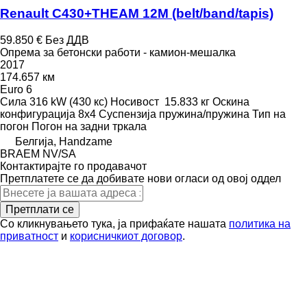
Renault C430+THEAM 12M (belt/band/tapis)
59.850 €
Без ДДВ
Опрема за бетонски работи - камион-мешалка
2017
174.657 км
Euro 6
Сила
316 kW (430 кс)
Носивост
15.833 кг
Оскина
конфигурација
8x4
Суспензија
пружина/пружина
Тип на
погон
Погон на задни тркала
Белгија, Handzame
BRAEM NV/SA
Контактирајте го продавачот
Претплатете се да добивате нови огласи од овој оддел
Претплати се
Со кликнувањето тука, ја прифаќате нашата
политика на
приватност
и
корисничкиот договор
.