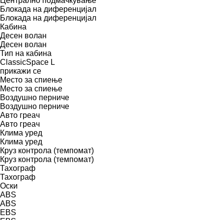
Централно подмачкување
Блокада на диференцијал
Блокада на диференцијал
Кабина
Десен волан
Десен волан
Тип на кабина
ClassicSpace
L
прикажи се
Место за спиење
Место за спиење
Воздушно перниче
Воздушно перниче
Авто греач
Авто греач
Клима уред
Клима уред
Круз контрола (темпомат)
Круз контрола (темпомат)
Тахограф
Тахограф
Оски
ABS
ABS
EBS