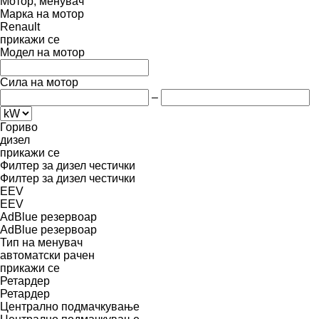
Мотор, менувач
Марка на мотор
Renault
прикажи се
Модел на мотор
Сила на мотор
–
Гориво
дизел
прикажи се
Филтер за дизел честички
Филтер за дизел честички
EEV
EEV
AdBlue резервоар
AdBlue резервоар
Тип на менувач
автоматски
рачен
прикажи се
Ретардер
Ретардер
Централно подмачкување