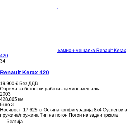
камион-мешалка Renault Kerax
420
34
Renault Kerax 420
19.900 €
Без ДДВ
Опрема за бетонски работи - камион-мешалка
2003
428.865 км
Euro 3
Носивост
17.625 кг
Оскина конфигурација
8x4
Суспензија
пружина/пружина
Тип на погон
Погон на задни тркала
Белгија