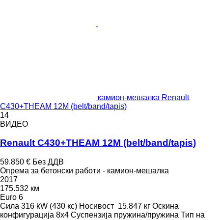
камион-мешалка Renault
C430+THEAM 12M (belt/band/tapis)
14
ВИДЕО
Renault C430+THEAM 12M (belt/band/tapis)
59.850 €
Без ДДВ
Опрема за бетонски работи - камион-мешалка
2017
175.532 км
Euro 6
Сила
316 kW (430 кс)
Носивост
15.847 кг
Оскина
конфигурација
8x4
Суспензија
пружина/пружина
Тип на