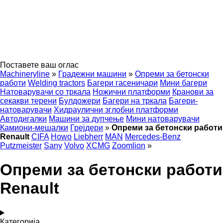
Поставете ваш оглас
Machineryline
»
Градежни машини
»
Опреми за бетонски
работи
Welding tractors
Багери гасеничари
Мини багери
Натоварувачи со тркала
Ножични платформи
Кранови за
секакви терени
Булдожери
Багери на тркала
Багери-
натоварувачи
Хидраулични зглобни платформи
Автодигалки
Машини за дупчење
Мини натоварувачи
Камиони-мешалки
Грејдери
»
Опреми за бетонски работи
Renault
CIFA
Howo
Liebherr
MAN
Mercedes-Benz
Putzmeister
Sany
Volvo
XCMG
Zoomlion
»
Опреми за бетонски работи
Renault
Категорија