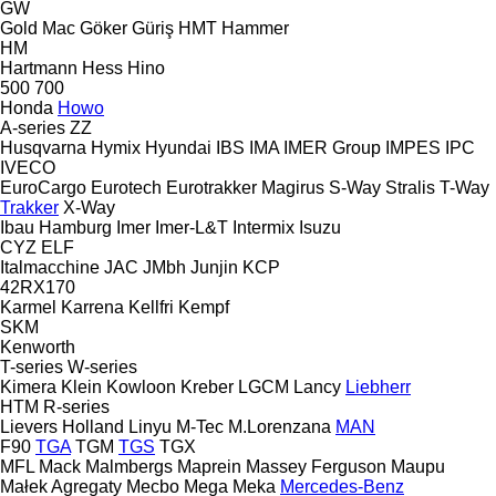
GW
Gold Mac
Göker
Güriş
HMT
Hammer
HM
Hartmann
Hess
Hino
500
700
Honda
Howo
A-series
ZZ
Husqvarna
Hymix
Hyundai
IBS
IMA
IMER Group
IMPES
IPC
IVECO
EuroCargo
Eurotech
Eurotrakker
Magirus
S-Way
Stralis
T-Way
Trakker
X-Way
Ibau Hamburg
Imer
Imer-L&T
Intermix
Isuzu
CYZ
ELF
Italmacchine
JAC
JMbh
Junjin
KCP
42RX170
Karmel
Karrena
Kellfri
Kempf
SKM
Kenworth
T-series
W-series
Kimera
Klein
Kowloon
Kreber
LGCM
Lancy
Liebherr
HTM
R-series
Lievers Holland
Linyu
M-Tec
M.Lorenzana
MAN
F90
TGA
TGM
TGS
TGX
MFL
Mack
Malmbergs
Maprein
Massey Ferguson
Maupu
Małek Agregaty
Mecbo
Mega
Meka
Mercedes-Benz