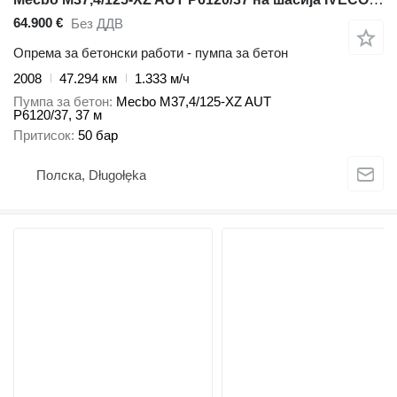
64.900 €
Без ДДВ
Опрема за бетонски работи - пумпа за бетон
2008
47.294 км
1.333 м/ч
Пумпа за бетон
Mecbo M37,4/125-XZ AUT
P6120/37, 37 м
Притисок
50 бар
Полска, Długołęka