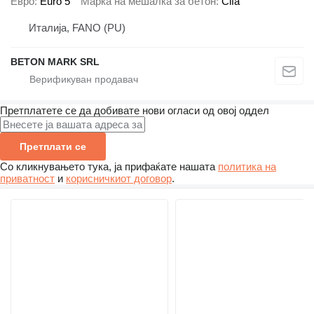
Евро
Euro 5
Марка на мешалка за бетон
Cifa
Италија, FANO (PU)
BETON MARK SRL
Претплатете се да добивате нови огласи од овој оддел
Претплати се
Со кликнувањето тука, ја прифаќате нашата
политика на
приватност
и
корисничкиот договор
.