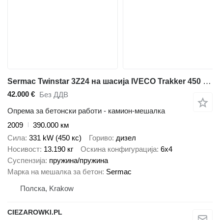
Sermac Twinstar 3Z24 на шасија IVECO Trakker 450 6x4 / Sermac Twinstar 3Z24 concrete mixer pump / Rem
42.000 €
Без ДДВ
Опрема за бетонски работи - камион-мешалка
2009
390.000 км
Сила
331 kW (450 кс)
Гориво
дизел
Носивост
13.190 кг
Оскина конфигурација
6x4
Суспензија
пружина/пружина
Марка на мешалка за бетон
Sermac
Полска, Krakow
CIEZAROWKI.PL