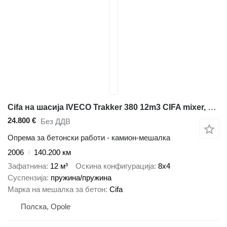
Cifa на шасија IVECO Trakker 380 12m3 CIFA mixer, cursor 13, manual gearbox, air cond
24.800 €
Без ДДВ
Опрема за бетонски работи - камион-мешалка
2006
140.200 км
Зафатнина
12 м³
Оскина конфигурација
8x4
Суспензија
пружина/пружина
Марка на мешалка за бетон
Cifa
Полска, Opole