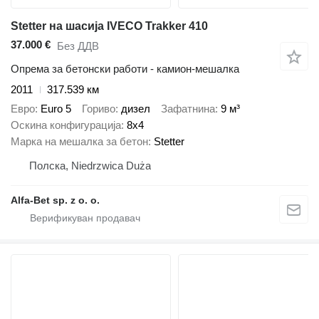
Stetter на шасија IVECO Trakker 410
37.000 €
Без ДДВ
Опрема за бетонски работи - камион-мешалка
2011
317.539 км
Евро
Euro 5
Гориво
дизел
Зафатнина
9 м³
Оскина конфигурација
8x4
Марка на мешалка за бетон
Stetter
Полска, Niedrzwica Duża
Alfa-Bet sp. z o. o.