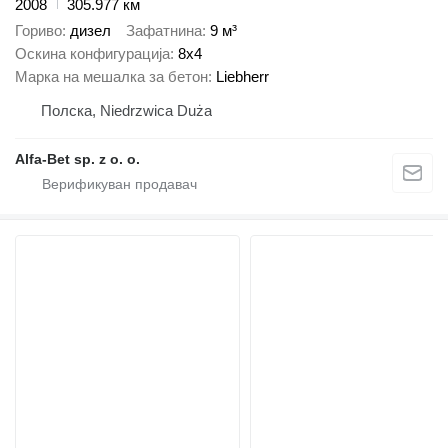
2008
305.977 км
Гориво
дизел
Зафатнина
9 м³
Оскина конфигурација
8x4
Марка на мешалка за бетон
Liebherr
Полска, Niedrzwica Duża
Alfa-Bet sp. z o. o.