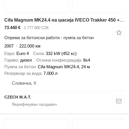
Cifa Magnum MK24.4 на шасија IVECO Trakker 450 +7m3 pumi
73.440 €
1.777.000 CZK
Опрема за бетонски работи - пумпа за бетон
2007
222.000 км
Евро
Euro 4
Сила
332 kW (452 кс)
Гориво
дизел
Оскина конфигурација
8x4
Пумпа за бетон
Cifa Magnum MK24.4, 24 м
Резервоар за вода
7.000 л
Словачка, X
CZECH M.A.T.