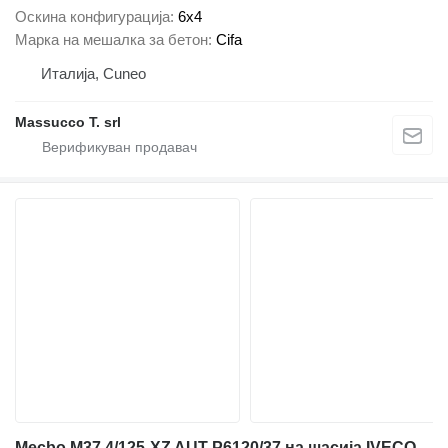
Оскина конфигурација
6x4
Марка на мешалка за бетон
Cifa
Италија, Cuneo
Massucco T. srl
Mecbo M37,4/125-XZ AUT P6120/37 на шасија IVECO Trakker 400