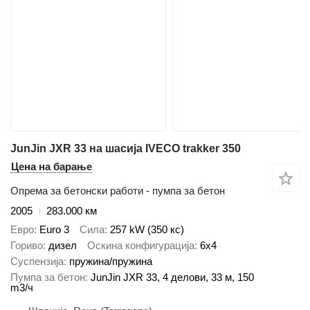
JunJin JXR 33 на шасија IVECO trakker 350
Цена на барање
Опрема за бетонски работи - пумпа за бетон
2005
283.000 км
Евро
Euro 3
Сила
257 kW (350 кс)
Гориво
дизел
Оскина конфигурација
6x4
Суспензија
пружина/пружина
Пумпа за бетон
JunJin JXR 33, 4 делови, 33 м, 150
m3/ч