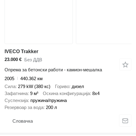
IVECO Trakker
23.000 €
Без ДДВ
Опрема за бетонски работи - камион-мешалка
2005
440.362 км
Сила
279 kW (380 кс)
Гориво
дизел
Зафатнина
9 м³
Оскина конфигурација
8x4
Суспензија
пружина/пружина
Резервоар за вода
200 л
Словачка