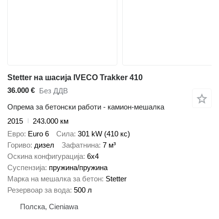
Stetter на шасија IVECO Trakker 410
36.000 €
Без ДДВ
Опрема за бетонски работи - камион-мешалка
2015
243.000 км
Евро
Euro 6
Сила
301 kW (410 кс)
Гориво
дизел
Зафатнина
7 м³
Оскина конфигурација
6x4
Суспензија
пружина/пружина
Марка на мешалка за бетон
Stetter
Резервоар за вода
500 л
Полска, Cieniawa