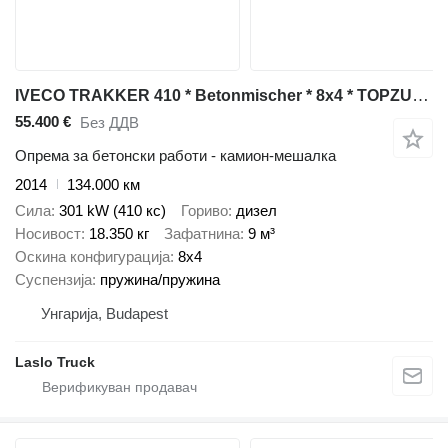
IVECO TRAKKER 410 * Betonmischer * 8x4 * TOPZUSTAND
55.400 €
Без ДДВ
Опрема за бетонски работи - камион-мешалка
2014
134.000 км
Сила
301 kW (410 кс)
Гориво
дизел
Носивост
18.350 кг
Зафатнина
9 м³
Оскина конфигурација
8x4
Суспензија
пружина/пружина
Унгарија, Budapest
Laslo Truck